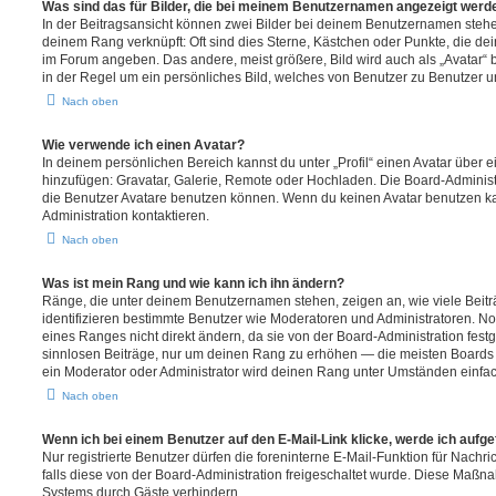
Was sind das für Bilder, die bei meinem Benutzernamen angezeigt werd
In der Beitragsansicht können zwei Bilder bei deinem Benutzernamen stehen.
deinem Rang verknüpft: Oft sind dies Sterne, Kästchen oder Punkte, die de
im Forum angeben. Das andere, meist größere, Bild wird auch als „Avatar“ b
in der Regel um ein persönliches Bild, welches von Benutzer zu Benutzer unt
Nach oben
Wie verwende ich einen Avatar?
In deinem persönlichen Bereich kannst du unter „Profil“ einen Avatar über 
hinzufügen: Gravatar, Galerie, Remote oder Hochladen. Die Board-Adminis
die Benutzer Avatare benutzen können. Wenn du keinen Avatar benutzen kan
Administration kontaktieren.
Nach oben
Was ist mein Rang und wie kann ich ihn ändern?
Ränge, die unter deinem Benutzernamen stehen, zeigen an, wie viele Beiträg
identifizieren bestimmte Benutzer wie Moderatoren und Administratoren. N
eines Ranges nicht direkt ändern, da sie von der Board-Administration festg
sinnlosen Beiträge, nur um deinen Rang zu erhöhen — die meisten Boards 
ein Moderator oder Administrator wird deinen Rang unter Umständen einfa
Nach oben
Wenn ich bei einem Benutzer auf den E-Mail-Link klicke, werde ich aufg
Nur registrierte Benutzer dürfen die foreninterne E-Mail-Funktion für Nachr
falls diese von der Board-Administration freigeschaltet wurde. Diese Maßn
Systems durch Gäste verhindern.