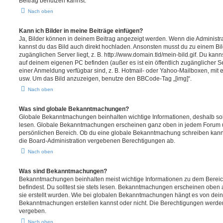
Beitrag benutzen kannst.
Nach oben
Kann ich Bilder in meine Beiträge einfügen?
Ja, Bilder können in deinem Beitrag angezeigt werden. Wenn die Administra
kannst du das Bild auch direkt hochladen. Ansonsten musst du zu einem Bild
zugänglichen Server liegt, z. B. http://www.domain.tld/mein-bild.gif. Du kann
auf deinem eigenen PC befinden (außer es ist ein öffentlich zugänglicher Se
einer Anmeldung verfügbar sind, z. B. Hotmail- oder Yahoo-Mailboxen, mit
usw. Um das Bild anzuzeigen, benutze den BBCode-Tag „[img]“.
Nach oben
Was sind globale Bekanntmachungen?
Globale Bekanntmachungen beinhalten wichtige Informationen, deshalb soll
lesen. Globale Bekanntmachungen erscheinen ganz oben in jedem Forum u
persönlichen Bereich. Ob du eine globale Bekanntmachung schreiben kanns
die Board-Administration vergebenen Berechtigungen ab.
Nach oben
Was sind Bekanntmachungen?
Bekanntmachungen beinhalten meist wichtige Informationen zu dem Bereic
befindest. Du solltest sie stets lesen. Bekanntmachungen erscheinen oben 
sie erstellt wurden. Wie bei globalen Bekanntmachungen hängt es von dei
Bekanntmachungen erstellen kannst oder nicht. Die Berechtigungen werden
vergeben.
Nach oben