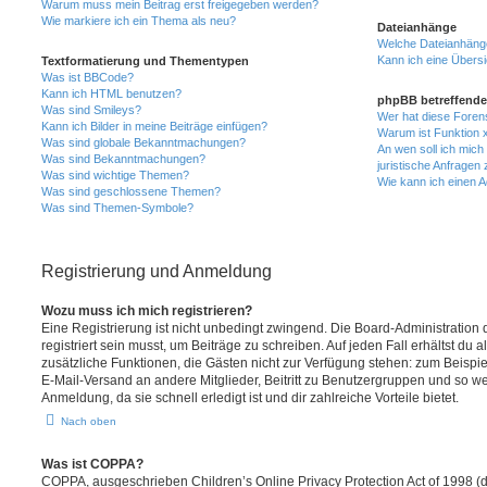
Warum muss mein Beitrag erst freigegeben werden?
Wie markiere ich ein Thema als neu?
Dateianhänge
Welche Dateianhänge
Kann ich eine Übersi
Textformatierung und Thementypen
Was ist BBCode?
Kann ich HTML benutzen?
phpBB betreffende
Was sind Smileys?
Wer hat diese Foren
Kann ich Bilder in meine Beiträge einfügen?
Warum ist Funktion x
Was sind globale Bekanntmachungen?
An wen soll ich mic
Was sind Bekanntmachungen?
juristische Anfragen
Was sind wichtige Themen?
Wie kann ich einen A
Was sind geschlossene Themen?
Was sind Themen-Symbole?
Registrierung und Anmeldung
Wozu muss ich mich registrieren?
Eine Registrierung ist nicht unbedingt zwingend. Die Board-Administration
registriert sein musst, um Beiträge zu schreiben. Auf jeden Fall erhältst du als
zusätzliche Funktionen, die Gästen nicht zur Verfügung stehen: zum Beispiel
E-Mail-Versand an andere Mitglieder, Beitritt zu Benutzergruppen und so wei
Anmeldung, da sie schnell erledigt ist und dir zahlreiche Vorteile bietet.
Nach oben
Was ist COPPA?
COPPA, ausgeschrieben Children’s Online Privacy Protection Act of 1998 (