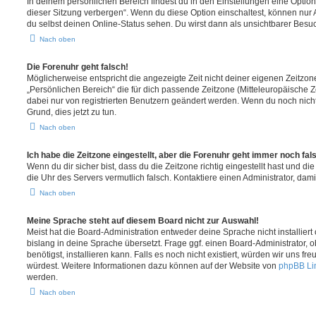
In deinem persönlichen Bereich findest du in den Einstellungen eine Opti
dieser Sitzung verbergen“. Wenn du diese Option einschaltest, können nur
du selbst deinen Online-Status sehen. Du wirst dann als unsichtbarer Besuc
Nach oben
Die Forenuhr geht falsch!
Möglicherweise entspricht die angezeigte Zeit nicht deiner eigenen Zeitzone.
„Persönlichen Bereich“ die für dich passende Zeitzone (Mitteleuropäische Zei
dabei nur von registrierten Benutzern geändert werden. Wenn du noch nicht reg
Grund, dies jetzt zu tun.
Nach oben
Ich habe die Zeitzone eingestellt, aber die Forenuhr geht immer noch fal
Wenn du dir sicher bist, dass du die Zeitzone richtig eingestellt hast und die 
die Uhr des Servers vermutlich falsch. Kontaktiere einen Administrator, da
Nach oben
Meine Sprache steht auf diesem Board nicht zur Auswahl!
Meist hat die Board-Administration entweder deine Sprache nicht installier
bislang in deine Sprache übersetzt. Frage ggf. einen Board-Administrator, 
benötigst, installieren kann. Falls es noch nicht existiert, würden wir uns f
würdest. Weitere Informationen dazu können auf der Website von
phpBB Li
werden.
Nach oben