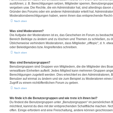
ausführen; z. B. Berechtigungen setzen, Mitglieder sperren, Benutzergrupp
vergeben usw. Die Rechte, die ein Administrator hat, sind allerdings davo
Gründer des Forums oder ein anderer Administrator erteilt hat. Administrat
Moderationsberechtigungen haben, wenn ihnen das entsprechende Recht er
Nach oben
Was sind Moderatoren?
Die Aufgabe der Moderatoren ist es, das Geschehen im Forum zu beobachte
Bereich Beiträge zu ändern und zu löschen und Themen zu schließen, zu öff
Üblicherweise verhindern Moderatoren, dass Mitglieder „offtopic“, d. h. e
oder Beleidigendes bzw. Angreifendes schreiben.
Nach oben
Was sind Benutzergruppen?
Benutzergruppen sind Gruppen von Mitgliedern, die die Mitglieder des Board
verwaltbare Einheiten aufteilt. Jedes Mitglied kann mehreren Gruppen an
Berechtigungen zugeteilt werden. Dies erleichtert es den Administratoren,
Benutzer auf einmal zu ändern und sie zum Beispiel zu Moderatoren eines
Zugriff zu einem nichtöffentlichen Forum zu geben.
Nach oben
Wo finde ich die Benutzergruppen und wie trete ich ihnen bei?
Du findest die Benutzergruppen unter „Benutzergruppen“ im persönlichen B
möchtest, kannst du dies mit der entsprechenden Schaltfläche machen. Nic
offen. Einige erfordern erst eine Freischaltung, andere können geschlossen 