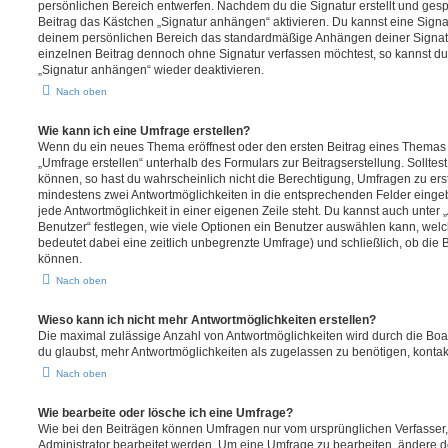
persönlichen Bereich entwerfen. Nachdem du die Signatur erstellt und gesp
Beitrag das Kästchen „Signatur anhängen“ aktivieren. Du kannst eine Signa
deinem persönlichen Bereich das standardmäßige Anhängen deiner Signatu
einzelnen Beitrag dennoch ohne Signatur verfassen möchtest, so kannst du 
„Signatur anhängen“ wieder deaktivieren.
Nach oben
Wie kann ich eine Umfrage erstellen?
Wenn du ein neues Thema eröffnest oder den ersten Beitrag eines Themas be
„Umfrage erstellen“ unterhalb des Formulars zur Beitragserstellung. Solltes
können, so hast du wahrscheinlich nicht die Berechtigung, Umfragen zu erste
mindestens zwei Antwortmöglichkeiten in die entsprechenden Felder eingeb
jede Antwortmöglichkeit in einer eigenen Zeile steht. Du kannst auch unter
Benutzer“ festlegen, wie viele Optionen ein Benutzer auswählen kann, welche
bedeutet dabei eine zeitlich unbegrenzte Umfrage) und schließlich, ob die
können.
Nach oben
Wieso kann ich nicht mehr Antwortmöglichkeiten erstellen?
Die maximal zulässige Anzahl von Antwortmöglichkeiten wird durch die Boa
du glaubst, mehr Antwortmöglichkeiten als zugelassen zu benötigen, kontakt
Nach oben
Wie bearbeite oder lösche ich eine Umfrage?
Wie bei den Beiträgen können Umfragen nur vom ursprünglichen Verfasser
Administrator bearbeitet werden. Um eine Umfrage zu bearbeiten, ändere d