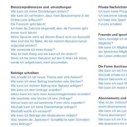
Benutzerpräferenzen und -einstellungen
Private Nachrichte
Wie kann ich meine Einstellungen ändern?
Ich kann keine Priva
Wie kann ich verhindern, dass mein Benutzername in der
Ich bekomme ständig
Online-Liste auftaucht?
Ich habe eine Spam-E
Die Forenuhr geht falsch!
Forums erhalten!
Ich habe die Zeitzone eingestellt, aber die Forenuhr geht
immer noch falsch!
Freunde und ignori
Meine Sprache steht auf diesem Board nicht zur Auswahl!
Wozu benötige ich di
Was sind das für Bilder, die bei meinem Benutzernamen
Mitglieder?
angezeigt werden?
Wie kann ich Mitglied
Wie verwende ich einen Avatar?
der ignorierten Mitg
Was ist mein Rang und wie kann ich ihn ändern?
den Listen entfernen
Wenn ich bei einem Benutzer auf den E-Mail-Link klicke,
werde ich aufgefordert, mich anzumelden.
Die Foren durchsu
Wie kann ich ein Fo
Beiträge schreiben
Weshalb erhalte ich 
Wie erstelle ich ein neues Thema oder eine Antwort?
Warum bekomme ich b
Wie kann ich einen Beitrag bearbeiten oder löschen?
Wie kann ich nach M
Wie kann ich meinem Beitrag eine Signatur anfügen?
Wie kann ich meine 
Wie kann ich eine Umfrage erstellen?
Wieso kann ich nicht mehr Antwortmöglichkeiten erstellen?
Abonnements und 
Wie bearbeite oder lösche ich eine Umfrage?
Was ist der Untersc
Warum kann ich auf bestimmte Foren nicht zugreifen?
einem Abonnements 
Weshalb kann ich keine Dateianhänge anfügen?
Wie kann ich ein Les
Weshalb wurde ich verwarnt?
Thema abonnieren?
Wie kann ich Beiträge den Moderatoren melden?
Wie kann ich ein Fo
Was bewirkt die „Speichern“-Schaltfläche beim Schreiben
Wie deaktiviere ich
eines Beitrags?