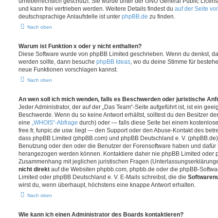
urheberrechtlich geschützt. Sie wurde unter der GNU General Public License
und kann frei vertrieben werden. Weitere Details findest du
auf der Seite v
deutschsprachige Anlaufstelle ist unter
phpBB.de
zu finden.
Nach oben
Warum ist Funktion x oder y nicht enthalten?
Diese Software wurde von phpBB Limited geschrieben. Wenn du denkst, das
werden sollte, dann besuche
phpBB Ideas
, wo du deine Stimme für beste
neue Funktionen vorschlagen kannst.
Nach oben
An wen soll ich mich wenden, falls es Beschwerden oder juristische An
Jeder Administrator, der auf der „Das Team“-Seite aufgeführt ist, ist ein geei
Beschwerde. Wenn du so keine Antwort erhältst, solltest du den Besitzer de
eine
„WHOIS“-Abfrage
durch) oder — falls diese Seite bei einem kostenlos
free.fr, funpic.de usw. liegt — den Support oder den Abuse-Kontakt des betr
dass phpBB Limited (phpBB.com) und phpBB Deutschland e. V. (phpBB.de
Benutzung oder den oder die Benutzer der Forensoftware haben und dafür 
herangezogen werden können. Kontaktiere daher nie phpBB Limited oder p
Zusammenhang mit jeglichen juristischen Fragen (Unterlassungserklärunge
nicht direkt
auf die Websiten phpbb.com, phpbb.de oder die phpBB-Softwar
Limited oder phpBB Deutschland e. V. E-Mails schreibst, die die
Softwarenu
wirst du, wenn überhaupt, höchstens eine knappe Antwort erhalten.
Nach oben
Wie kann ich einen Administrator des Boards kontaktieren?