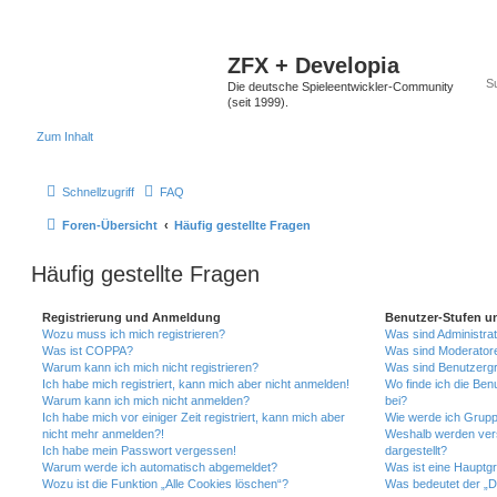
ZFX + Developia
Die deutsche Spieleentwickler-Community
(seit 1999).
Zum Inhalt
Schnellzugriff
FAQ
Foren-Übersicht
Häufig gestellte Fragen
Häufig gestellte Fragen
Registrierung und Anmeldung
Benutzer-Stufen u
Wozu muss ich mich registrieren?
Was sind Administra
Was ist COPPA?
Was sind Moderator
Warum kann ich mich nicht registrieren?
Was sind Benutzerg
Ich habe mich registriert, kann mich aber nicht anmelden!
Wo finde ich die Ben
Warum kann ich mich nicht anmelden?
bei?
Ich habe mich vor einiger Zeit registriert, kann mich aber
Wie werde ich Grupp
nicht mehr anmelden?!
Weshalb werden ver
Ich habe mein Passwort vergessen!
dargestellt?
Warum werde ich automatisch abgemeldet?
Was ist eine Hauptg
Wozu ist die Funktion „Alle Cookies löschen“?
Was bedeutet der „Da