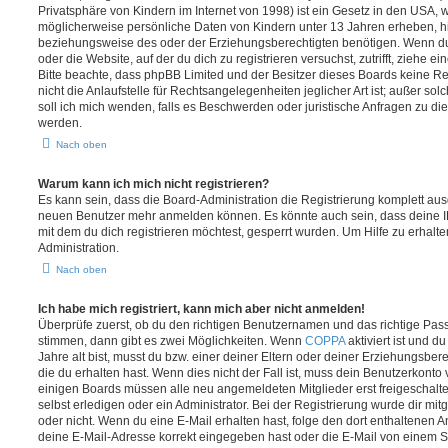
Privatsphäre von Kindern im Internet von 1998) ist ein Gesetz in den USA, w
möglicherweise persönliche Daten von Kindern unter 13 Jahren erheben, h
beziehungsweise des oder der Erziehungsberechtigten benötigen. Wenn du di
oder die Website, auf der du dich zu registrieren versuchst, zutrifft, ziehe e
Bitte beachte, dass phpBB Limited und der Besitzer dieses Boards keine 
nicht die Anlaufstelle für Rechtsangelegenheiten jeglicher Art ist; außer so
soll ich mich wenden, falls es Beschwerden oder juristische Anfragen zu d
werden.
Nach oben
Warum kann ich mich nicht registrieren?
Es kann sein, dass die Board-Administration die Registrierung komplett ausg
neuen Benutzer mehr anmelden können. Es könnte auch sein, dass deine 
mit dem du dich registrieren möchtest, gesperrt wurden. Um Hilfe zu erhalt
Administration.
Nach oben
Ich habe mich registriert, kann mich aber nicht anmelden!
Überprüfe zuerst, ob du den richtigen Benutzernamen und das richtige Pa
stimmen, dann gibt es zwei Möglichkeiten. Wenn
COPPA
aktiviert ist und 
Jahre alt bist, musst du bzw. einer deiner Eltern oder deiner Erziehungsbe
die du erhalten hast. Wenn dies nicht der Fall ist, muss dein Benutzerkonto v
einigen Boards müssen alle neu angemeldeten Mitglieder erst freigeschalt
selbst erledigen oder ein Administrator. Bei der Registrierung wurde dir mitget
oder nicht. Wenn du eine E-Mail erhalten hast, folge den dort enthaltenen
deine E-Mail-Adresse korrekt eingegeben hast oder die E-Mail von einem S