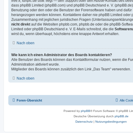
free.fr, funpic.de usw. liegt — den Support oder den Abuse-Kontakt des betr
dass phpBB Limited (phpBB.com) und phpBB Deutschland e. V. (phpBB.de
Benutzung oder den oder die Benutzer der Forensoftware haben und dafür 
herangezogen werden können. Kontaktiere daher nie phpBB Limited oder p
Zusammenhang mit jeglichen juristischen Fragen (Unterlassungserklärunge
nicht direkt
auf die Websiten phpbb.com, phpbb.de oder die phpBB-Softwar
Limited oder phpBB Deutschland e. V. E-Mails schreibst, die die
Softwarenu
wirst du, wenn überhaupt, höchstens eine knappe Antwort erhalten.
Nach oben
Wie kann ich einen Administrator des Boards kontaktieren?
Alle Benutzer des Boards können das Kontaktformular nutzen, wenn die Fun
Administration aktiviert wurde.
Mitglieder des Boards können zusätzlich den Link „Das Team“ verwenden.
Nach oben
Foren-Übersicht
Alle Coo
Powered by
phpBB
® Forum Software © phpBB Lim
Deutsche Übersetzung durch
phpBB.de
Datenschutz
|
Nutzungsbedingungen