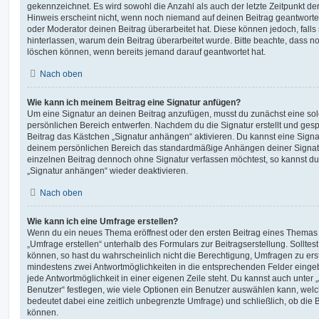
gekennzeichnet. Es wird sowohl die Anzahl als auch der letzte Zeitpunkt d
Hinweis erscheint nicht, wenn noch niemand auf deinen Beitrag geantwortet
oder Moderator deinen Beitrag überarbeitet hat. Diese können jedoch, falls s
hinterlassen, warum dein Beitrag überarbeitet wurde. Bitte beachte, dass n
löschen können, wenn bereits jemand darauf geantwortet hat.
Nach oben
Wie kann ich meinem Beitrag eine Signatur anfügen?
Um eine Signatur an deinen Beitrag anzufügen, musst du zunächst eine sol
persönlichen Bereich entwerfen. Nachdem du die Signatur erstellt und gesp
Beitrag das Kästchen „Signatur anhängen“ aktivieren. Du kannst eine Signa
deinem persönlichen Bereich das standardmäßige Anhängen deiner Signatu
einzelnen Beitrag dennoch ohne Signatur verfassen möchtest, so kannst du 
„Signatur anhängen“ wieder deaktivieren.
Nach oben
Wie kann ich eine Umfrage erstellen?
Wenn du ein neues Thema eröffnest oder den ersten Beitrag eines Themas be
„Umfrage erstellen“ unterhalb des Formulars zur Beitragserstellung. Solltes
können, so hast du wahrscheinlich nicht die Berechtigung, Umfragen zu erste
mindestens zwei Antwortmöglichkeiten in die entsprechenden Felder eingeb
jede Antwortmöglichkeit in einer eigenen Zeile steht. Du kannst auch unter
Benutzer“ festlegen, wie viele Optionen ein Benutzer auswählen kann, welche
bedeutet dabei eine zeitlich unbegrenzte Umfrage) und schließlich, ob die
können.