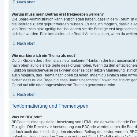
Nach oben
Warum muss mein Beitrag erst freigegeben werden?
Die Board-Administration kann entschieden haben, dass in dem Forum, in de
die Beiträge zuerst geprüft werden müssen. Es ist auch möglich, dass die A
von Benutzern hinzugefügt hat, bei denen sie die Beiträge erst begutachten
sichtbar werden. Bitte kontaktiere die Board-Administration, wenn du weiter
Nach oben
Wie markiere ich ein Thema als neu?
Durch Klicken des „Thema als neu markieren“-Links in der Beitragsansich
nach oben auf die erste Seite des Forums holen. Wenn du den entsprechende
Funktion möglicherweise deaktiviert oder seit der letzten Markierung ist nic
auch möglich, das Thema nach oben zu holen, indem du einfach eine Antwort
sicher, dass du die Regeln dieses Boards beachtest! Es wird meist nicht ge
Grund auf alte oder abgeschlossene Themen geantwortet wird.
Nach oben
Textformatierung und Thementypen
Was ist BBCode?
BBCode ist eine spezielle Umsetzung von HTML, die dir weitreichende For
Text gibt. Die Rechte zur Verwendung von BBCode werden durch die Board
jedoch auch durch dich für jeden einzelnen Beitrag deaktiviert werden. BB
aufgebaut, jedoch werden Tags von eckigen („[“ und „]“) statt spitzen („<“ 