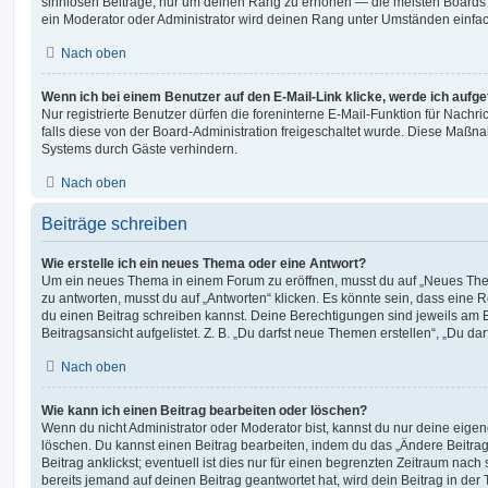
sinnlosen Beiträge, nur um deinen Rang zu erhöhen — die meisten Boards 
ein Moderator oder Administrator wird deinen Rang unter Umständen einfa
Nach oben
Wenn ich bei einem Benutzer auf den E-Mail-Link klicke, werde ich aufg
Nur registrierte Benutzer dürfen die foreninterne E-Mail-Funktion für Nachr
falls diese von der Board-Administration freigeschaltet wurde. Diese Maßn
Systems durch Gäste verhindern.
Nach oben
Beiträge schreiben
Wie erstelle ich ein neues Thema oder eine Antwort?
Um ein neues Thema in einem Forum zu eröffnen, musst du auf „Neues Them
zu antworten, musst du auf „Antworten“ klicken. Es könnte sein, dass eine Reg
du einen Beitrag schreiben kannst. Deine Berechtigungen sind jeweils am 
Beitragsansicht aufgelistet. Z. B. „Du darfst neue Themen erstellen“, „Du da
Nach oben
Wie kann ich einen Beitrag bearbeiten oder löschen?
Wenn du nicht Administrator oder Moderator bist, kannst du nur deine eige
löschen. Du kannst einen Beitrag bearbeiten, indem du das „Ändere Beitr
Beitrag anklickst; eventuell ist dies nur für einen begrenzten Zeitraum nac
bereits jemand auf deinen Beitrag geantwortet hat, wird dein Beitrag in der