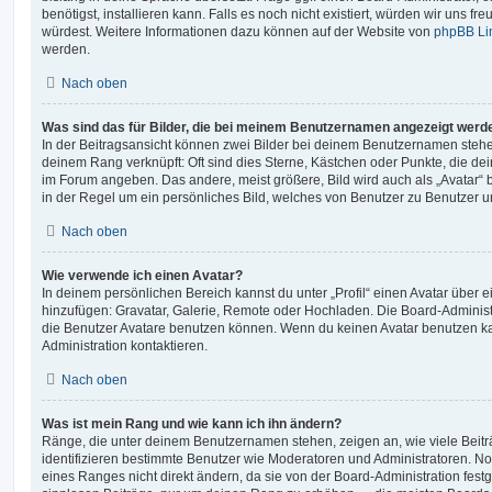
benötigst, installieren kann. Falls es noch nicht existiert, würden wir uns f
würdest. Weitere Informationen dazu können auf der Website von
phpBB Li
werden.
Nach oben
Was sind das für Bilder, die bei meinem Benutzernamen angezeigt werd
In der Beitragsansicht können zwei Bilder bei deinem Benutzernamen stehen.
deinem Rang verknüpft: Oft sind dies Sterne, Kästchen oder Punkte, die de
im Forum angeben. Das andere, meist größere, Bild wird auch als „Avatar“ b
in der Regel um ein persönliches Bild, welches von Benutzer zu Benutzer unt
Nach oben
Wie verwende ich einen Avatar?
In deinem persönlichen Bereich kannst du unter „Profil“ einen Avatar über 
hinzufügen: Gravatar, Galerie, Remote oder Hochladen. Die Board-Adminis
die Benutzer Avatare benutzen können. Wenn du keinen Avatar benutzen kan
Administration kontaktieren.
Nach oben
Was ist mein Rang und wie kann ich ihn ändern?
Ränge, die unter deinem Benutzernamen stehen, zeigen an, wie viele Beiträg
identifizieren bestimmte Benutzer wie Moderatoren und Administratoren. N
eines Ranges nicht direkt ändern, da sie von der Board-Administration festg