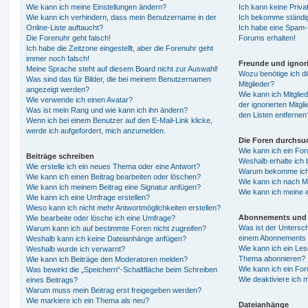
Wie kann ich meine Einstellungen ändern?
Ich kann keine Priva
Wie kann ich verhindern, dass mein Benutzername in der
Ich bekomme ständig
Online-Liste auftaucht?
Ich habe eine Spam-E
Die Forenuhr geht falsch!
Forums erhalten!
Ich habe die Zeitzone eingestellt, aber die Forenuhr geht
immer noch falsch!
Freunde und ignori
Meine Sprache steht auf diesem Board nicht zur Auswahl!
Wozu benötige ich di
Was sind das für Bilder, die bei meinem Benutzernamen
Mitglieder?
angezeigt werden?
Wie kann ich Mitglied
Wie verwende ich einen Avatar?
der ignorierten Mitg
Was ist mein Rang und wie kann ich ihn ändern?
den Listen entfernen
Wenn ich bei einem Benutzer auf den E-Mail-Link klicke,
werde ich aufgefordert, mich anzumelden.
Die Foren durchsu
Wie kann ich ein Fo
Beiträge schreiben
Weshalb erhalte ich 
Wie erstelle ich ein neues Thema oder eine Antwort?
Warum bekomme ich b
Wie kann ich einen Beitrag bearbeiten oder löschen?
Wie kann ich nach M
Wie kann ich meinem Beitrag eine Signatur anfügen?
Wie kann ich meine 
Wie kann ich eine Umfrage erstellen?
Wieso kann ich nicht mehr Antwortmöglichkeiten erstellen?
Abonnements und 
Wie bearbeite oder lösche ich eine Umfrage?
Was ist der Untersc
Warum kann ich auf bestimmte Foren nicht zugreifen?
einem Abonnements 
Weshalb kann ich keine Dateianhänge anfügen?
Wie kann ich ein Les
Weshalb wurde ich verwarnt?
Thema abonnieren?
Wie kann ich Beiträge den Moderatoren melden?
Wie kann ich ein Fo
Was bewirkt die „Speichern“-Schaltfläche beim Schreiben
Wie deaktiviere ich
eines Beitrags?
Warum muss mein Beitrag erst freigegeben werden?
Wie markiere ich ein Thema als neu?
Dateianhänge