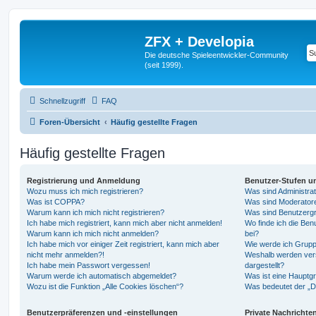
ZFX + Developia
Die deutsche Spieleentwickler-Community
(seit 1999).
Schnellzugriff
FAQ
Foren-Übersicht
Häufig gestellte Fragen
Häufig gestellte Fragen
Registrierung und Anmeldung
Benutzer-Stufen u
Wozu muss ich mich registrieren?
Was sind Administra
Was ist COPPA?
Was sind Moderator
Warum kann ich mich nicht registrieren?
Was sind Benutzerg
Ich habe mich registriert, kann mich aber nicht anmelden!
Wo finde ich die Ben
Warum kann ich mich nicht anmelden?
bei?
Ich habe mich vor einiger Zeit registriert, kann mich aber
Wie werde ich Grupp
nicht mehr anmelden?!
Weshalb werden ver
Ich habe mein Passwort vergessen!
dargestellt?
Warum werde ich automatisch abgemeldet?
Was ist eine Hauptg
Wozu ist die Funktion „Alle Cookies löschen“?
Was bedeutet der „Da
Benutzerpräferenzen und -einstellungen
Private Nachrichte