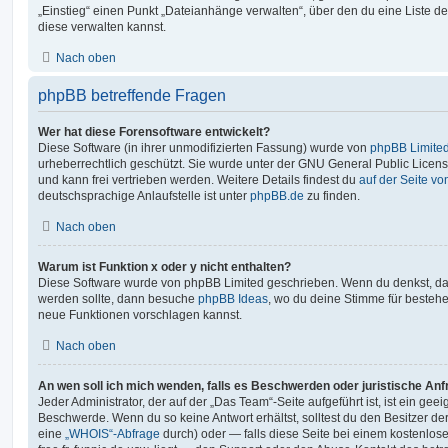
„Einstieg“ einen Punkt „Dateianhänge verwalten“, über den du eine Liste d
diese verwalten kannst.
Nach oben
phpBB betreffende Fragen
Wer hat diese Forensoftware entwickelt?
Diese Software (in ihrer unmodifizierten Fassung) wurde von
phpBB Limite
urheberrechtlich geschützt. Sie wurde unter der GNU General Public License
und kann frei vertrieben werden. Weitere Details findest du
auf der Seite v
deutschsprachige Anlaufstelle ist unter
phpBB.de
zu finden.
Nach oben
Warum ist Funktion x oder y nicht enthalten?
Diese Software wurde von phpBB Limited geschrieben. Wenn du denkst, das
werden sollte, dann besuche
phpBB Ideas
, wo du deine Stimme für beste
neue Funktionen vorschlagen kannst.
Nach oben
An wen soll ich mich wenden, falls es Beschwerden oder juristische An
Jeder Administrator, der auf der „Das Team“-Seite aufgeführt ist, ist ein geei
Beschwerde. Wenn du so keine Antwort erhältst, solltest du den Besitzer de
eine
„WHOIS“-Abfrage
durch) oder — falls diese Seite bei einem kostenlos