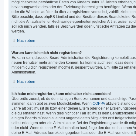
möglicherweise persönliche Daten von Kindern unter 13 Jahren erheben, h
beziehungsweise des oder der Erziehungsberechtigten benötigen. Wenn du di
oder die Website, auf der du dich zu registrieren versuchst, zutrifft, ziehe e
Bitte beachte, dass phpBB Limited und der Besitzer dieses Boards keine 
nicht die Anlaufstelle für Rechtsangelegenheiten jeglicher Art ist; außer so
soll ich mich wenden, falls es Beschwerden oder juristische Anfragen zu d
werden.
Nach oben
Warum kann ich mich nicht registrieren?
Es kann sein, dass die Board-Administration die Registrierung komplett ausg
neuen Benutzer mehr anmelden können. Es könnte auch sein, dass deine 
mit dem du dich registrieren möchtest, gesperrt wurden. Um Hilfe zu erhalt
Administration.
Nach oben
Ich habe mich registriert, kann mich aber nicht anmelden!
Überprüfe zuerst, ob du den richtigen Benutzernamen und das richtige Pa
stimmen, dann gibt es zwei Möglichkeiten. Wenn
COPPA
aktiviert ist und 
Jahre alt bist, musst du bzw. einer deiner Eltern oder deiner Erziehungsbe
die du erhalten hast. Wenn dies nicht der Fall ist, muss dein Benutzerkonto v
einigen Boards müssen alle neu angemeldeten Mitglieder erst freigeschalt
selbst erledigen oder ein Administrator. Bei der Registrierung wurde dir mitget
oder nicht. Wenn du eine E-Mail erhalten hast, folge den dort enthaltenen
deine E-Mail-Adresse korrekt eingegeben hast oder die E-Mail von einem S