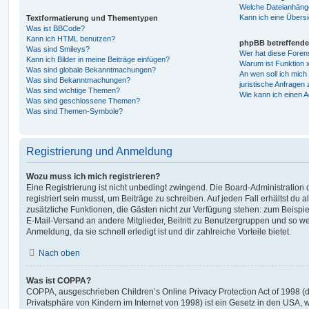
Welche Dateianhänge
Kann ich eine Übersi
Textformatierung und Thementypen
Was ist BBCode?
Kann ich HTML benutzen?
phpBB betreffende
Was sind Smileys?
Wer hat diese Foren
Kann ich Bilder in meine Beiträge einfügen?
Warum ist Funktion x
Was sind globale Bekanntmachungen?
An wen soll ich mic
Was sind Bekanntmachungen?
juristische Anfragen
Was sind wichtige Themen?
Wie kann ich einen A
Was sind geschlossene Themen?
Was sind Themen-Symbole?
Registrierung und Anmeldung
Wozu muss ich mich registrieren?
Eine Registrierung ist nicht unbedingt zwingend. Die Board-Administration
registriert sein musst, um Beiträge zu schreiben. Auf jeden Fall erhältst du als
zusätzliche Funktionen, die Gästen nicht zur Verfügung stehen: zum Beispiel
E-Mail-Versand an andere Mitglieder, Beitritt zu Benutzergruppen und so wei
Anmeldung, da sie schnell erledigt ist und dir zahlreiche Vorteile bietet.
Nach oben
Was ist COPPA?
COPPA, ausgeschrieben Children’s Online Privacy Protection Act of 1998 (
Privatsphäre von Kindern im Internet von 1998) ist ein Gesetz in den USA, w