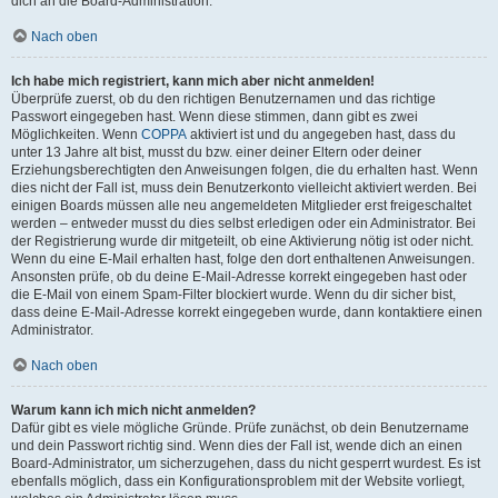
dich an die Board-Administration.
Nach oben
Ich habe mich registriert, kann mich aber nicht anmelden!
Überprüfe zuerst, ob du den richtigen Benutzernamen und das richtige
Passwort eingegeben hast. Wenn diese stimmen, dann gibt es zwei
Möglichkeiten. Wenn
COPPA
aktiviert ist und du angegeben hast, dass du
unter 13 Jahre alt bist, musst du bzw. einer deiner Eltern oder deiner
Erziehungsberechtigten den Anweisungen folgen, die du erhalten hast. Wenn
dies nicht der Fall ist, muss dein Benutzerkonto vielleicht aktiviert werden. Bei
einigen Boards müssen alle neu angemeldeten Mitglieder erst freigeschaltet
werden – entweder musst du dies selbst erledigen oder ein Administrator. Bei
der Registrierung wurde dir mitgeteilt, ob eine Aktivierung nötig ist oder nicht.
Wenn du eine E-Mail erhalten hast, folge den dort enthaltenen Anweisungen.
Ansonsten prüfe, ob du deine E-Mail-Adresse korrekt eingegeben hast oder
die E-Mail von einem Spam-Filter blockiert wurde. Wenn du dir sicher bist,
dass deine E-Mail-Adresse korrekt eingegeben wurde, dann kontaktiere einen
Administrator.
Nach oben
Warum kann ich mich nicht anmelden?
Dafür gibt es viele mögliche Gründe. Prüfe zunächst, ob dein Benutzername
und dein Passwort richtig sind. Wenn dies der Fall ist, wende dich an einen
Board-Administrator, um sicherzugehen, dass du nicht gesperrt wurdest. Es ist
ebenfalls möglich, dass ein Konfigurationsproblem mit der Website vorliegt,