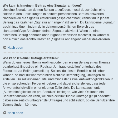
Wie kann ich meinem Beitrag eine Signatur anfügen?
Um eine Signatur an deinen Beitrag anzufügen, musst du zunächst eine
solche in den Einstellungen in deinem persönlichen Bereich entwerfen.
Nachdem du die Signatur erstellt und gespeichert hast, kannst du in jedem
Beitrag das Kästchen „Signatur anhängen“ aktivieren. Du kannst eine Signatur
auch hinzufügen, indem du in deinem persönlichen Bereich das
standardmäßige Anhängen deiner Signatur aktivierst. Wenn du einen
einzelnen Beitrag dennoch ohne Signatur verfassen möchtest, so kannst du
dort einfach das Kontrollkästchen „Signatur anhängen“ wieder deaktivieren.
Nach oben
Wie kann ich eine Umfrage erstellen?
Wenn du ein neues Thema eröffnest oder den ersten Beitrag eines Themas
bearbeitest, findest du ein Register „Umfrage erstellen“ unterhalb des
Formulars zur Beitragserstellung. Solltest du diesen Bereich nicht sehen
können, so hast du wahrscheinlich nicht die Berechtigung, Umfragen zu
erstellen. Du solltest einen Titel und mindestens zwei Antwortmöglichkeiten in
die entsprechenden Felder eingeben und dabei sicherstellen, dass jede
Antwortmöglichkeit in einer eigenen Zeile steht. Du kannst auch unter
„Auswahlmöglichkeiten pro Benutzer“ festlegen, wie viele Optionen ein
Benutzer auswählen kann, welches Zeitlimit für die Umfrage gilt (0 bedeutet
dabei eine zeitlich unbegrenzte Umfrage) und schließlich, ob die Benutzer ihre
Stimme ändern können.
Nach oben