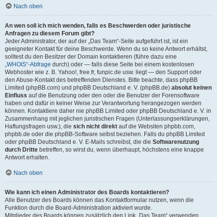
Nach oben
An wen soll ich mich wenden, falls es Beschwerden oder juristische
Anfragen zu diesem Forum gibt?
Jeder Administrator, der auf der „Das Team“-Seite aufgeführt ist, ist ein
geeigneter Kontakt für deine Beschwerde. Wenn du so keine Antwort erhältst,
solltest du den Besitzer der Domain kontaktieren (führe dazu eine
„WHOIS“-Abfrage
durch) oder — falls diese Seite bei einem kostenlosen
Webhoster wie z. B. Yahoo!, free.fr, funpic.de usw. liegt — den Support oder
den Abuse-Kontakt des betreffenden Dienstes. Bitte beachte, dass phpBB
Limited (phpBB.com) und phpBB Deutschland e. V. (phpBB.de)
absolut keinen
Einfluss
auf die Benutzung oder den oder die Benutzer der Forensoftware
haben und dafür in keiner Weise zur Verantwortung herangezogen werden
können. Kontaktiere daher nie phpBB Limited oder phpBB Deutschland e. V. in
Zusammenhang mit jeglichen juristischen Fragen (Unterlassungserklärungen,
Haftungsfragen usw.), die
sich nicht direkt
auf die Websiten phpbb.com,
phpbb.de oder die phpBB-Software selbst beziehen. Falls du phpBB Limited
oder phpBB Deutschland e. V. E-Mails schreibst, die die
Softwarenutzung
durch Dritte
betreffen, so wirst du, wenn überhaupt, höchstens eine knappe
Antwort erhalten.
Nach oben
Wie kann ich einen Administrator des Boards kontaktieren?
Alle Benutzer des Boards können das Kontaktformular nutzen, wenn die
Funktion durch die Board-Administration aktiviert wurde.
Mitglieder des Boards können zusätzlich den Link „Das Team“ verwenden.