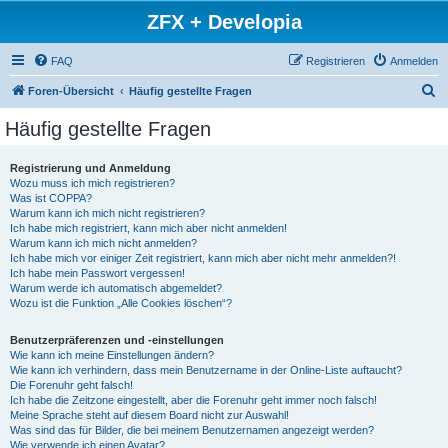
ZFX + Developia
FAQ
Registrieren
Anmelden
S
Foren-Übersicht
Häufig gestellte Fragen
u
Häufig gestellte Fragen
c
h
Registrierung und Anmeldung
Wozu muss ich mich registrieren?
e
Was ist COPPA?
Warum kann ich mich nicht registrieren?
Ich habe mich registriert, kann mich aber nicht anmelden!
Warum kann ich mich nicht anmelden?
Ich habe mich vor einiger Zeit registriert, kann mich aber nicht mehr anmelden?!
Ich habe mein Passwort vergessen!
Warum werde ich automatisch abgemeldet?
Wozu ist die Funktion „Alle Cookies löschen“?
Benutzerpräferenzen und -einstellungen
Wie kann ich meine Einstellungen ändern?
Wie kann ich verhindern, dass mein Benutzername in der Online-Liste auftaucht?
Die Forenuhr geht falsch!
Ich habe die Zeitzone eingestellt, aber die Forenuhr geht immer noch falsch!
Meine Sprache steht auf diesem Board nicht zur Auswahl!
Was sind das für Bilder, die bei meinem Benutzernamen angezeigt werden?
Wie verwende ich einen Avatar?