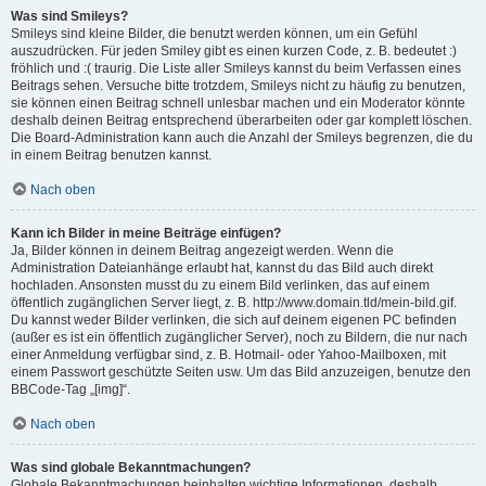
Was sind Smileys?
Smileys sind kleine Bilder, die benutzt werden können, um ein Gefühl
auszudrücken. Für jeden Smiley gibt es einen kurzen Code, z. B. bedeutet :)
fröhlich und :( traurig. Die Liste aller Smileys kannst du beim Verfassen eines
Beitrags sehen. Versuche bitte trotzdem, Smileys nicht zu häufig zu benutzen,
sie können einen Beitrag schnell unlesbar machen und ein Moderator könnte
deshalb deinen Beitrag entsprechend überarbeiten oder gar komplett löschen.
Die Board-Administration kann auch die Anzahl der Smileys begrenzen, die du
in einem Beitrag benutzen kannst.
Nach oben
Kann ich Bilder in meine Beiträge einfügen?
Ja, Bilder können in deinem Beitrag angezeigt werden. Wenn die
Administration Dateianhänge erlaubt hat, kannst du das Bild auch direkt
hochladen. Ansonsten musst du zu einem Bild verlinken, das auf einem
öffentlich zugänglichen Server liegt, z. B. http://www.domain.tld/mein-bild.gif.
Du kannst weder Bilder verlinken, die sich auf deinem eigenen PC befinden
(außer es ist ein öffentlich zugänglicher Server), noch zu Bildern, die nur nach
einer Anmeldung verfügbar sind, z. B. Hotmail- oder Yahoo-Mailboxen, mit
einem Passwort geschützte Seiten usw. Um das Bild anzuzeigen, benutze den
BBCode-Tag „[img]“.
Nach oben
Was sind globale Bekanntmachungen?
Globale Bekanntmachungen beinhalten wichtige Informationen, deshalb