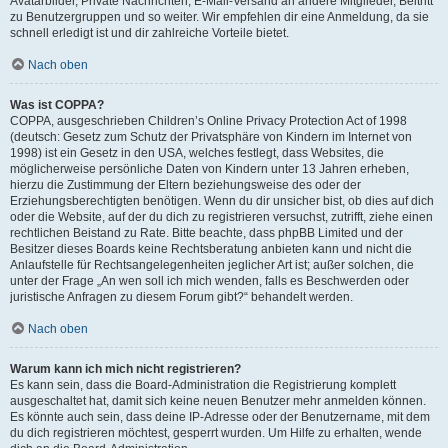
Avatarbilder, Private Nachrichten, E-Mail-Versand an andere Mitglieder, Beitritt
zu Benutzergruppen und so weiter. Wir empfehlen dir eine Anmeldung, da sie
schnell erledigt ist und dir zahlreiche Vorteile bietet.
Nach oben
Was ist COPPA?
COPPA, ausgeschrieben Children’s Online Privacy Protection Act of 1998
(deutsch: Gesetz zum Schutz der Privatsphäre von Kindern im Internet von
1998) ist ein Gesetz in den USA, welches festlegt, dass Websites, die
möglicherweise persönliche Daten von Kindern unter 13 Jahren erheben,
hierzu die Zustimmung der Eltern beziehungsweise des oder der
Erziehungsberechtigten benötigen. Wenn du dir unsicher bist, ob dies auf dich
oder die Website, auf der du dich zu registrieren versuchst, zutrifft, ziehe einen
rechtlichen Beistand zu Rate. Bitte beachte, dass phpBB Limited und der
Besitzer dieses Boards keine Rechtsberatung anbieten kann und nicht die
Anlaufstelle für Rechtsangelegenheiten jeglicher Art ist; außer solchen, die
unter der Frage „An wen soll ich mich wenden, falls es Beschwerden oder
juristische Anfragen zu diesem Forum gibt?“ behandelt werden.
Nach oben
Warum kann ich mich nicht registrieren?
Es kann sein, dass die Board-Administration die Registrierung komplett
ausgeschaltet hat, damit sich keine neuen Benutzer mehr anmelden können.
Es könnte auch sein, dass deine IP-Adresse oder der Benutzername, mit dem
du dich registrieren möchtest, gesperrt wurden. Um Hilfe zu erhalten, wende