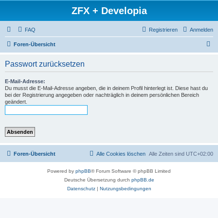
ZFX + Developia
FAQ
Registrieren
Anmelden
S
Foren-Übersicht
u
Passwort zurücksetzen
c
h
E-Mail-Adresse:
Du musst die E-Mail-Adresse angeben, die in deinem Profil hinterlegt ist. Diese hast du
e
bei der Registrierung angegeben oder nachträglich in deinem persönlichen Bereich
geändert.
Foren-Übersicht
Alle Cookies löschen
Alle Zeiten sind
UTC+02:00
Powered by
phpBB
® Forum Software © phpBB Limited
Deutsche Übersetzung durch
phpBB.de
Datenschutz
|
Nutzungsbedingungen