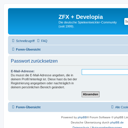
ZFX + Developia
Die deutsche Spieleentwickler-Community
(seit 1999).
Schnellzugriff
FAQ
Foren-Übersicht
Passwort zurücksetzen
E-Mail-Adresse:
Du musst die E-Mail-Adresse angeben, die in
deinem Profil hinterlegt ist. Diese hast du bei der
Registrierung angegeben oder nachträglich in
deinem persönlichen Bereich geändert.
Foren-Übersicht
Alle Coo
Powered by
phpBB
® Forum Software © phpBB Lim
Deutsche Übersetzung durch
phpBB.de
Datenschutz
|
Nutzungsbedingungen