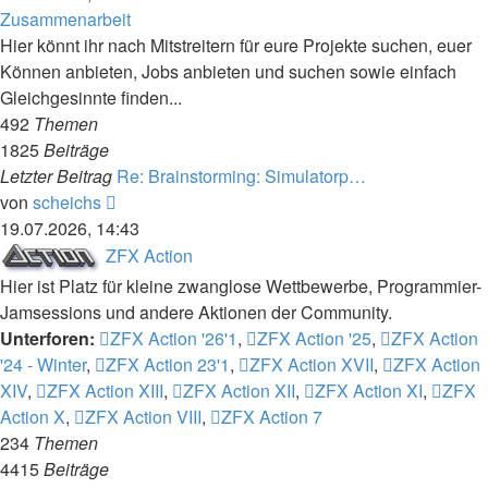
Zusammenarbeit
Hier könnt ihr nach Mitstreitern für eure Projekte suchen, euer
Können anbieten, Jobs anbieten und suchen sowie einfach
Gleichgesinnte finden...
492
Themen
1825
Beiträge
Letzter Beitrag
Re: Brainstorming: Simulatorp…
Neuester
von
scheichs
Beitrag
19.07.2026, 14:43
ZFX Action
Hier ist Platz für kleine zwanglose Wettbewerbe, Programmier-
Jamsessions und andere Aktionen der Community.
Unterforen:
ZFX Action '26'1
,
ZFX Action '25
,
ZFX Action
'24 - Winter
,
ZFX Action 23'1
,
ZFX Action XVII
,
ZFX Action
XIV
,
ZFX Action XIII
,
ZFX Action XII
,
ZFX Action XI
,
ZFX
Action X
,
ZFX Action VIII
,
ZFX Action 7
234
Themen
4415
Beiträge