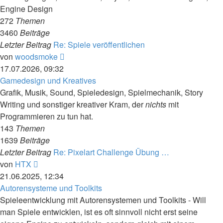
Engine Design
272
Themen
3460
Beiträge
Letzter Beitrag
Re: Spiele veröffentlichen
Neuester
von
woodsmoke
Beitrag
17.07.2026, 09:32
Gamedesign und Kreatives
Grafik, Musik, Sound, Spieledesign, Spielmechanik, Story
Writing und sonstiger kreativer Kram, der
nichts
mit
Programmieren zu tun hat.
143
Themen
1639
Beiträge
Letzter Beitrag
Re: Pixelart Challenge Übung …
Neuester
von
HTX
Beitrag
21.06.2025, 12:34
Autorensysteme und Toolkits
Spieleentwicklung mit Autorensystemen und Toolkits - Will
man Spiele entwicklen, ist es oft sinnvoll nicht erst seine