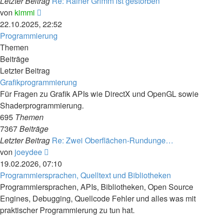
Letzter Beitrag
Re: Rainer Grimm ist gestorben
Neuester
von
kimmi
Beitrag
22.10.2025, 22:52
Programmierung
Themen
Beiträge
Letzter Beitrag
Grafikprogrammierung
Für Fragen zu Grafik APIs wie DirectX und OpenGL sowie
Shaderprogrammierung.
695
Themen
7367
Beiträge
Letzter Beitrag
Re: Zwei Oberflächen-Rundunge…
Neuester
von
joeydee
Beitrag
19.02.2026, 07:10
Programmiersprachen, Quelltext und Bibliotheken
Programmiersprachen, APIs, Bibliotheken, Open Source
Engines, Debugging, Quellcode Fehler und alles was mit
praktischer Programmierung zu tun hat.