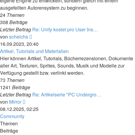
eigene Engine zu entwickeln, sondern gleich mit einem
ausgefeilten Autorensystem zu beginnen.
24
Themen
308
Beiträge
Letzter Beitrag
Re: Unity kostet pro User Ins…
Neuester
von
scheichs
Beitrag
16.09.2023, 20:40
Artikel, Tutorials und Materialien
Hier können Artikel, Tutorials, Bücherrezensionen, Dokumente
aller Art, Texturen, Sprites, Sounds, Musik und Modelle zur
Verfügung gestellt bzw. verlinkt werden.
73
Themen
1241
Beiträge
Letzter Beitrag
Re: Artikelserie "PC Undergro…
Neuester
von
Mirror
Beitrag
08.12.2025, 02:25
Community
Themen
Beiträge