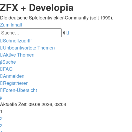
ZFX + Developia
Die deutsche Spieleentwickler-Community (seit 1999).
Zum Inhalt
Erweiterte
Suche
Suche
Schnellzugriff
Unbeantwortete Themen
Aktive Themen
Suche
FAQ
Anmelden
Registrieren
Foren-Übersicht
Suche
Aktuelle Zeit: 09.08.2026, 08:04
1
2
3