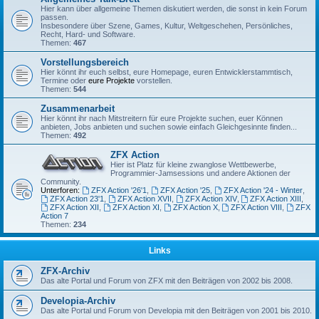
Hier kann über allgemeine Themen diskutiert werden, die sonst in kein Forum
passen.
Insbesondere über Szene, Games, Kultur, Weltgeschehen, Persönliches,
Recht, Hard- und Software.
Themen:
467
Vorstellungsbereich
Hier könnt ihr euch selbst, eure Homepage, euren Entwicklerstammtisch,
Termine oder
eure Projekte
vorstellen.
Themen:
544
Zusammenarbeit
Hier könnt ihr nach Mitstreitern für eure Projekte suchen, euer Können
anbieten, Jobs anbieten und suchen sowie einfach Gleichgesinnte finden...
Themen:
492
ZFX Action
Hier ist Platz für kleine zwanglose Wettbewerbe,
Programmier-Jamsessions und andere Aktionen der
Community.
Unterforen:
ZFX Action '26'1
,
ZFX Action '25
,
ZFX Action '24 - Winter
,
ZFX Action 23'1
,
ZFX Action XVII
,
ZFX Action XIV
,
ZFX Action XIII
,
ZFX Action XII
,
ZFX Action XI
,
ZFX Action X
,
ZFX Action VIII
,
ZFX
Action 7
Themen:
234
Links
ZFX-Archiv
Das alte Portal und Forum von ZFX mit den Beiträgen von 2002 bis 2008.
Developia-Archiv
Das alte Portal und Forum von Developia mit den Beiträgen von 2001 bis 2010.