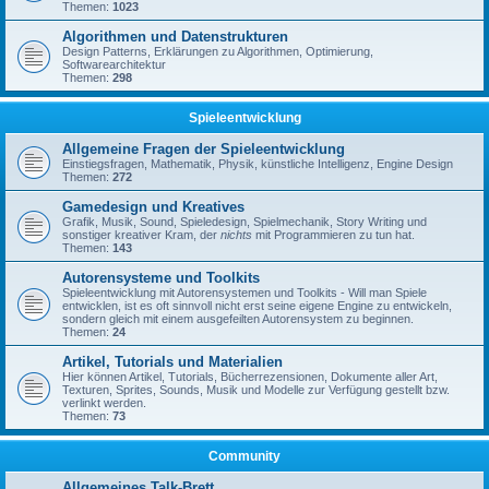
Themen:
1023
Algorithmen und Datenstrukturen
Design Patterns, Erklärungen zu Algorithmen, Optimierung,
Softwarearchitektur
Themen:
298
Spieleentwicklung
Allgemeine Fragen der Spieleentwicklung
Einstiegsfragen, Mathematik, Physik, künstliche Intelligenz, Engine Design
Themen:
272
Gamedesign und Kreatives
Grafik, Musik, Sound, Spieledesign, Spielmechanik, Story Writing und
sonstiger kreativer Kram, der
nichts
mit Programmieren zu tun hat.
Themen:
143
Autorensysteme und Toolkits
Spieleentwicklung mit Autorensystemen und Toolkits - Will man Spiele
entwicklen, ist es oft sinnvoll nicht erst seine eigene Engine zu entwickeln,
sondern gleich mit einem ausgefeilten Autorensystem zu beginnen.
Themen:
24
Artikel, Tutorials und Materialien
Hier können Artikel, Tutorials, Bücherrezensionen, Dokumente aller Art,
Texturen, Sprites, Sounds, Musik und Modelle zur Verfügung gestellt bzw.
verlinkt werden.
Themen:
73
Community
Allgemeines Talk-Brett