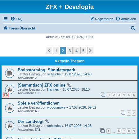
ZFX + Developia
FAQ
Registrieren
Anmelden
S
Foren-Übersicht
u
Aktuelle Zeit: 09.08.2026, 00:53
c
1
2
3
4
5
Vorherige
Nächste
h
e
Aktuelle Themen
Brainstorming: Simulatorpark
Letzter Beitrag von
scheichs
«
19.07.2026, 14:43
Antworten:
2
[Stammtisch] ZFX online
Letzter Beitrag von
Hannes
«
18.07.2026, 18:10
Antworten:
163
1
2
3
4
5
6
Spiele veröffentlichen
Letzter Beitrag von
woodsmoke
«
17.07.2026, 09:32
Antworten:
45
1
2
Der Landvogt
Letzter Beitrag von
scheichs
«
16.07.2026, 14:26
Antworten:
242
1
6
7
8
9
…