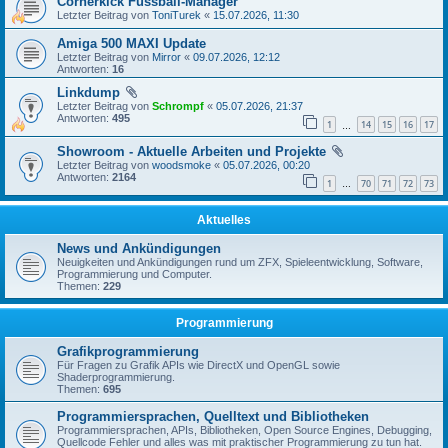
Cornerkick Fussball-Manager
Letzter Beitrag von
ToniTurek
«
15.07.2026, 11:30
Amiga 500 MAXI Update
Letzter Beitrag von
Mirror
«
09.07.2026, 12:12
Antworten:
16
Linkdump
Letzter Beitrag von
Schrompf
«
05.07.2026, 21:37
Antworten:
495
1
14
15
16
17
…
Showroom - Aktuelle Arbeiten und Projekte
Letzter Beitrag von
woodsmoke
«
05.07.2026, 00:20
Antworten:
2164
1
70
71
72
73
…
Aktuelles
News und Ankündigungen
Neuigkeiten und Ankündigungen rund um ZFX, Spieleentwicklung, Software,
Programmierung und Computer.
Themen:
229
Programmierung
Grafikprogrammierung
Für Fragen zu Grafik APIs wie DirectX und OpenGL sowie
Shaderprogrammierung.
Themen:
695
Programmiersprachen, Quelltext und Bibliotheken
Programmiersprachen, APIs, Bibliotheken, Open Source Engines, Debugging,
Quellcode Fehler und alles was mit praktischer Programmierung zu tun hat.