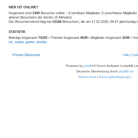
WER IST ONLINE?
Insgesamt sind
1300
Besucher online :: 8 sichtbare Mitglieder, 0 unsichtbare Mitglied
aktiven Besuchern der letzten 15 Minuten)
Der Besucherrekord liegt bei
15166
Besuchern, die am 17.02.2026, 09:47 gleichzeitig o
STATISTIK
Beiträge insgesamt
74183
• Themen insgesamt
4638
• Mitglieder insgesamt
3248
• Uns
no_name_game_studio
Foren-Übersicht
Alle Coo
Powered by
phpBB
® Forum Software © phpBB Lim
Deutsche Übersetzung durch
phpBB.de
Datenschutz
|
Nutzungsbedingungen