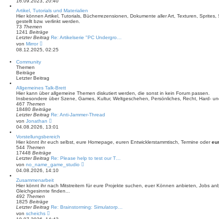
16.09.2023, 20:40
t
u
r
e
Artikel, Tutorials und Materialien
a
s
Hier können Artikel, Tutorials, Bücherrezensionen, Dokumente aller Art, Texturen, Sprite
g
t
gestellt bzw. verlinkt werden.
e
73
Themen
r
1241
Beiträge
B
Letzter Beitrag
Re: Artikelserie "PC Undergro…
e
N
von
Mirror
i
e
08.12.2025, 02:25
t
u
r
e
Community
a
s
Themen
g
t
Beiträge
e
Letzter Beitrag
r
B
Allgemeines Talk-Brett
e
Hier kann über allgemeine Themen diskutiert werden, die sonst in kein Forum passen.
i
Insbesondere über Szene, Games, Kultur, Weltgeschehen, Persönliches, Recht, Hard- un
t
467
Themen
r
18480
Beiträge
a
Letzter Beitrag
Re: Anti-Jammer-Thread
g
N
von
Jonathan
e
04.08.2026, 13:01
u
e
Vorstellungsbereich
s
Hier könnt ihr euch selbst, eure Homepage, euren Entwicklerstammtisch, Termine oder
eu
t
544
Themen
e
17448
Beiträge
r
Letzter Beitrag
Re: Please help to test our T…
B
N
von
no_name_game_studio
e
e
04.08.2026, 14:10
i
u
t
e
Zusammenarbeit
r
s
Hier könnt ihr nach Mitstreitern für eure Projekte suchen, euer Können anbieten, Jobs a
a
t
Gleichgesinnte finden...
g
e
492
Themen
r
1825
Beiträge
B
Letzter Beitrag
Re: Brainstorming: Simulatorp…
e
N
von
scheichs
i
e