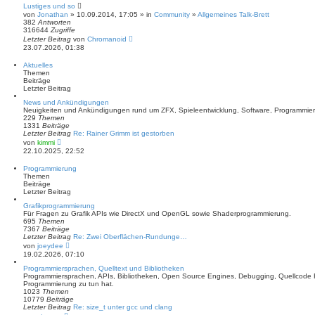
Lustiges und so
von
Jonathan
» 10.09.2014, 17:05 » in
Community
»
Allgemeines Talk-Brett
382
Antworten
316644
Zugriffe
Letzter Beitrag
von
Chromanoid
23.07.2026, 01:38
Aktuelles
Themen
Beiträge
Letzter Beitrag
News und Ankündigungen
Neuigkeiten und Ankündigungen rund um ZFX, Spieleentwicklung, Software, Programmie
229
Themen
1331
Beiträge
Letzter Beitrag
Re: Rainer Grimm ist gestorben
N
von
kimmi
e
22.10.2025, 22:52
u
e
Programmierung
s
Themen
t
Beiträge
e
Letzter Beitrag
r
B
Grafikprogrammierung
e
Für Fragen zu Grafik APIs wie DirectX und OpenGL sowie Shaderprogrammierung.
i
695
Themen
t
7367
Beiträge
r
Letzter Beitrag
Re: Zwei Oberflächen-Rundunge…
a
N
von
joeydee
g
e
19.02.2026, 07:10
u
e
Programmiersprachen, Quelltext und Bibliotheken
s
Programmiersprachen, APIs, Bibliotheken, Open Source Engines, Debugging, Quellcode Fe
t
Programmierung zu tun hat.
e
1023
Themen
r
10779
Beiträge
B
Letzter Beitrag
Re: size_t unter gcc und clang
e
N