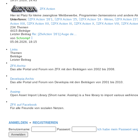
19.07.2026, 14:43
t
u
r
e
a
ZFX Action
s
g
t
Hier ist Platz für kleine zwanglose Wettbewerbe, Programmier-Jamsessions und andere A
e
Unterforen:
ZFX Action '26'1
r
,
ZFX Action '25
,
ZFX Action '24 - Winter
,
ZFX Action 23'
B
Action XIII
,
ZFX Action XII
,
ZFX Action XI
,
ZFX Action X
,
ZFX Action VIII
,
ZFX Actio
e
234
Themen
i
4415
Beiträge
t
Letzter Beitrag
Re: [ZfxAction '26'1] Auge de…
r
N
von
Schrompf
a
e
05.06.2026, 18:15
g
u
e
Links
s
Themen
t
Beiträge
e
Letzter Beitrag
r
B
ZFX-Archiv
e
Das alte Portal und Forum von ZFX mit den Beiträgen von 2002 bis 2008.
i
t
r
Developia-Archiv
a
Das alte Portal und Forum von Developia mit den Beiträgen von 2001 bis 2010.
g
Assimp
Open Asset Import Library (Short name: Assimp) is a free library to import various well-kno
ZFX auf Facebook
Für alle Freunde von sozialen Netzen.
ANMELDEN
•
REGISTRIEREN
Benutzername:
Passwort:
Ich habe mein Passwort ver