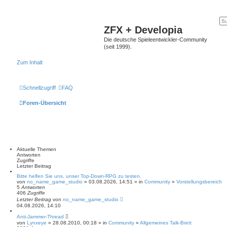
ZFX + Developia
Die deutsche Spieleentwickler-Community
(seit 1999).
Zum Inhalt
Schnellzugriff
FAQ
Foren-Übersicht
Aktuelle Themen
Antworten
Zugriffe
Letzter Beitrag
Bitte helfen Sie uns, unser Top-Down-RPG zu testen.
von
no_name_game_studio
» 03.08.2026, 14:51 » in
Community
»
Vorstellungsbereich
5
Antworten
406
Zugriffe
Letzter Beitrag
von
no_name_game_studio
04.08.2026, 14:10
Anti-Jammer-Thread
von
Lynxeye
» 28.08.2010, 00:18 » in
Community
»
Allgemeines Talk-Brett