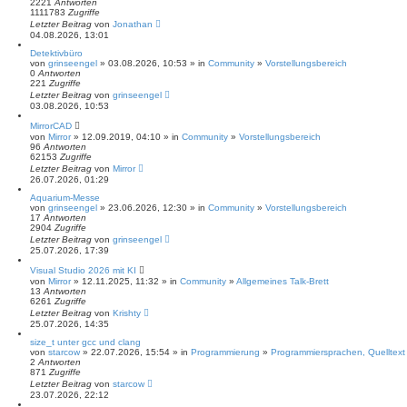
2221
Antworten
1111783
Zugriffe
Letzter Beitrag
von
Jonathan
04.08.2026, 13:01
Detektivbüro
von
grinseengel
» 03.08.2026, 10:53 » in
Community
»
Vorstellungsbereich
0
Antworten
221
Zugriffe
Letzter Beitrag
von
grinseengel
03.08.2026, 10:53
MirrorCAD
von
Mirror
» 12.09.2019, 04:10 » in
Community
»
Vorstellungsbereich
96
Antworten
62153
Zugriffe
Letzter Beitrag
von
Mirror
26.07.2026, 01:29
Aquarium-Messe
von
grinseengel
» 23.06.2026, 12:30 » in
Community
»
Vorstellungsbereich
17
Antworten
2904
Zugriffe
Letzter Beitrag
von
grinseengel
25.07.2026, 17:39
Visual Studio 2026 mit KI
von
Mirror
» 12.11.2025, 11:32 » in
Community
»
Allgemeines Talk-Brett
13
Antworten
6261
Zugriffe
Letzter Beitrag
von
Krishty
25.07.2026, 14:35
size_t unter gcc und clang
von
starcow
» 22.07.2026, 15:54 » in
Programmierung
»
Programmiersprachen, Quelltext
2
Antworten
871
Zugriffe
Letzter Beitrag
von
starcow
23.07.2026, 22:12