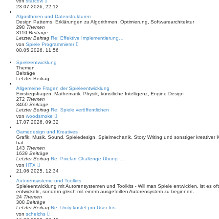
von
starcow
i
e
23.07.2026, 22:12
t
u
r
e
Algorithmen und Datenstrukturen
a
s
Design Patterns, Erklärungen zu Algorithmen, Optimierung, Softwarearchitektur
g
t
298
Themen
e
3110
Beiträge
r
Letzter Beitrag
Re: Effektive Implementierung…
B
N
von
Spiele Programmierer
e
e
08.05.2026, 11:56
i
u
t
e
Spieleentwicklung
r
s
Themen
a
t
Beiträge
g
e
Letzter Beitrag
r
B
Allgemeine Fragen der Spieleentwicklung
e
Einstiegsfragen, Mathematik, Physik, künstliche Intelligenz, Engine Design
i
272
Themen
t
3460
Beiträge
r
Letzter Beitrag
Re: Spiele veröffentlichen
a
N
von
woodsmoke
g
e
17.07.2026, 09:32
u
e
Gamedesign und Kreatives
s
Grafik, Musik, Sound, Spieledesign, Spielmechanik, Story Writing und sonstiger kreativer
t
hat.
e
143
Themen
r
1639
Beiträge
B
Letzter Beitrag
Re: Pixelart Challenge Übung …
e
N
von
HTX
i
e
21.06.2025, 12:34
t
u
r
e
Autorensysteme und Toolkits
a
s
Spieleentwicklung mit Autorensystemen und Toolkits - Will man Spiele entwicklen, ist es oft
g
t
entwickeln, sondern gleich mit einem ausgefeilten Autorensystem zu beginnen.
e
24
Themen
r
308
Beiträge
B
Letzter Beitrag
Re: Unity kostet pro User Ins…
e
N
von
scheichs
i
e