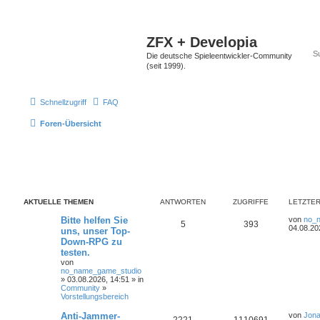
ZFX + Developia
Die deutsche Spieleentwickler-Community
(seit 1999).
Schnellzugriff
FAQ
Foren-Übersicht
AKTUELLE THEMEN
ANTWORTEN
ZUGRIFFE
LETZTER
Bitte helfen Sie
von
no_
5
393
04.08.20
uns, unser Top-
Down-RPG zu
testen.
von
no_name_game_studio
» 03.08.2026, 14:51 » in
Community
»
Vorstellungsbereich
Anti-Jammer-
von
Jona
2221
1110691