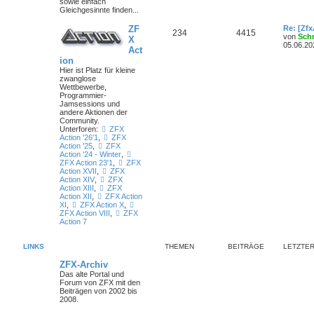
sowie einfach
Gleichgesinnte finden...
ZF
Re: [Zf
234
4415
von
Sch
X
05.06.20
Act
ion
Hier ist Platz für kleine
zwanglose
Wettbewerbe,
Programmier-
Jamsessions und
andere Aktionen der
Community.
Unterforen:
ZFX
Action '26'1
,
ZFX
Action '25
,
ZFX
Action '24 - Winter
,
ZFX Action 23'1
,
ZFX
Action XVII
,
ZFX
Action XIV
,
ZFX
Action XIII
,
ZFX
Action XII
,
ZFX Action
XI
,
ZFX Action X
,
ZFX Action VIII
,
ZFX
Action 7
LINKS
THEMEN
BEITRÄGE
LETZTER
ZFX-Archiv
Das alte Portal und
Forum von ZFX mit den
Beiträgen von 2002 bis
2008.