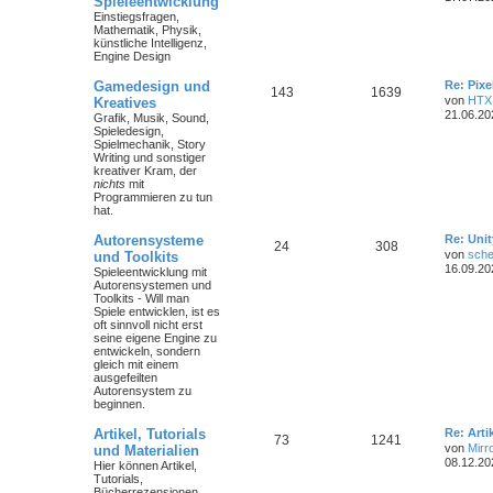
Spieleentwicklung
Einstiegsfragen,
Mathematik, Physik,
künstliche Intelligenz,
Engine Design
Gamedesign und
Re: Pix
143
1639
von
HTX
Kreatives
21.06.20
Grafik, Musik, Sound,
Spieledesign,
Spielmechanik, Story
Writing und sonstiger
kreativer Kram, der
nichts
mit
Programmieren zu tun
hat.
Autorensysteme
Re: Unit
24
308
von
sche
und Toolkits
16.09.20
Spieleentwicklung mit
Autorensystemen und
Toolkits - Will man
Spiele entwicklen, ist es
oft sinnvoll nicht erst
seine eigene Engine zu
entwickeln, sondern
gleich mit einem
ausgefeilten
Autorensystem zu
beginnen.
Artikel, Tutorials
Re: Art
73
1241
von
Mirr
und Materialien
08.12.20
Hier können Artikel,
Tutorials,
Bücherrezensionen,