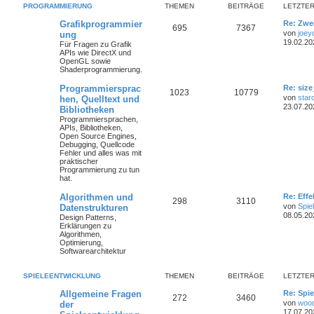
PROGRAMMIERUNG
THEMEN
BEITRÄGE
LETZTER
Grafikprogrammier
Re: Zwe
695
7367
von
joey
ung
19.02.20
Für Fragen zu Grafik
APIs wie DirectX und
OpenGL sowie
Shaderprogrammierung.
Programmiersprac
Re: size
1023
10779
von
star
hen, Quelltext und
23.07.20
Bibliotheken
Programmiersprachen,
APIs, Bibliotheken,
Open Source Engines,
Debugging, Quellcode
Fehler und alles was mit
praktischer
Programmierung zu tun
hat.
Algorithmen und
Re: Eff
298
3110
von
Spie
Datenstrukturen
08.05.20
Design Patterns,
Erklärungen zu
Algorithmen,
Optimierung,
Softwarearchitektur
SPIELEENTWICKLUNG
THEMEN
BEITRÄGE
LETZTER
Allgemeine Fragen
Re: Spie
272
3460
von
woo
der
17.07.20