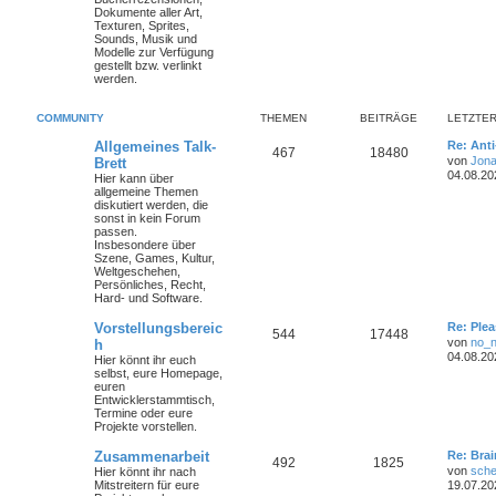
Dokumente aller Art,
Texturen, Sprites,
Sounds, Musik und
Modelle zur Verfügung
gestellt bzw. verlinkt
werden.
COMMUNITY
THEMEN
BEITRÄGE
LETZTER
Allgemeines Talk-
Re: Ant
467
18480
von
Jona
Brett
04.08.20
Hier kann über
allgemeine Themen
diskutiert werden, die
sonst in kein Forum
passen.
Insbesondere über
Szene, Games, Kultur,
Weltgeschehen,
Persönliches, Recht,
Hard- und Software.
Vorstellungsbereic
Re: Plea
544
17448
von
no_
h
04.08.20
Hier könnt ihr euch
selbst, eure Homepage,
euren
Entwicklerstammtisch,
Termine oder
eure
Projekte
vorstellen.
Zusammenarbeit
Re: Bra
492
1825
von
sche
Hier könnt ihr nach
Mitstreitern für eure
19.07.20