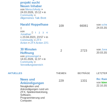
projekt sucht
Neuen Inhaber
von
MenschAndy
»
24.03.2026, 15:12 » in
Community
»
Allgemeines Talk-Brett
Harald Hoppelhase
von
sche
109
66061
24.03.20
von
1
2
3
4
Jonathan
» 23.04.2023, 23:57 » in
Community
»
ZFX
Action
»
ZFX Action 23'1
30 Minuten
von
Jona
2
2723
Hoffnung
20.03.20
von
grinseengel
»
14.01.2026, 11:37 » in
Community
»
Vorstellungsbereich
AKTUELLES
THEMEN
BEITRÄGE
LETZTER
News und
Re: Rai
229
1331
von
kim
Ankündigungen
22.10.20
Neuigkeiten und
Ankündigungen rund um
ZFX, Spieleentwicklung,
Software,
Programmierung und
Computer.