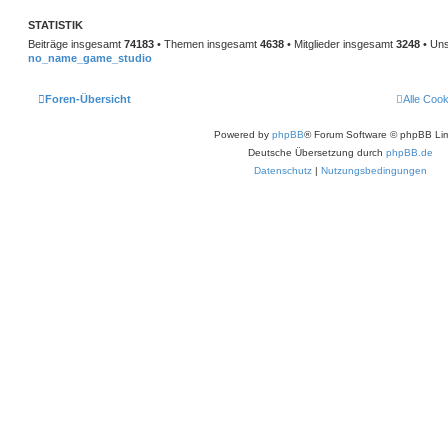
STATISTIK
Beiträge insgesamt
74183
• Themen insgesamt
4638
• Mitglieder insgesamt
3248
• Uns
no_name_game_studio
Foren-Übersicht
Alle Coo
Powered by
phpBB
® Forum Software © phpBB Lim
Deutsche Übersetzung durch
phpBB.de
Datenschutz
|
Nutzungsbedingungen