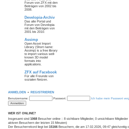
Forum von ZFX mit den
Beiträgen von 2002 bis
2008.
Developia-Archiv
Das alte Portal und
Forum von Developia
mit den Beiträgen von
2001 bis 2010.
Assimp
Open Asset Import
Library (Short name:
Assimp) is a free library
to import various well-
known 3D model
formats into
applications.
ZFX auf Facebook
Für alle Freunde von
sozialen Netzen.
ANMELDEN
•
REGISTRIEREN
Benutzername:
Passwort:
Ich habe mein Passwort ver
WER IST ONLINE?
Insgesamt sind
1068
Besucher online :: 8 sichtbare Mitglieder, 0 unsichtbare Mitglied
aktiven Besuchern der letzten 15 Minuten)
Der Besucherrekord liegt bei
15166
Besuchern, die am 17.02.2026, 09:47 gleichzeitig o