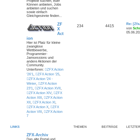
Projekte suchen, euer
Können anbieten, Jobs
anbieten und suchen
sowie einfach
Gleichgesinnte finden...
ZF
Re: [Zf
234
4415
von
Sch
X
05.06.20
Act
ion
Hier ist Platz für kleine
zwanglose
Wettbewerbe,
Programmier-
Jamsessions und
andere Aktionen der
Community.
Unterforen:
ZFX Action
'26'1
,
ZFX Action '25
,
ZFX Action '24 -
Winter
,
ZFX Action
23'1
,
ZFX Action XVII
,
ZFX Action XIV
,
ZFX
Action XIII
,
ZFX Action
XII
,
ZFX Action XI
,
ZFX Action X
,
ZFX
Action VIII
,
ZFX Action
7
LINKS
THEMEN
BEITRÄGE
LETZTER
ZFX-Archiv
Das alte Portal und