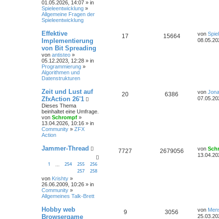
01.05.2026, 14:07 » in
Spieleentwicklung
»
Allgemeine Fragen der
Spieleentwicklung
Effektive
von
Spie
17
15664
Implementierung
08.05.20
von Bit Spreading
von
antisteo
»
05.12.2023, 12:28 » in
Programmierung
»
Algorithmen und
Datenstrukturen
Zeit und Lust auf
von
Jona
20
6386
ZfxAction 26'1
07.05.20
Dieses Thema
beinhaltet eine Umfrage.
von
Schrompf
»
13.04.2026, 10:16 » in
Community
»
ZFX
Action
Jammer-Thread
von
Sch
7727
2679056
13.04.20
1
254
255
256
…
257
258
von
Krishty
»
26.06.2009, 10:26 » in
Community
»
Allgemeines Talk-Brett
Hobby web
von
Men
9
3056
Browsergame
25.03.20