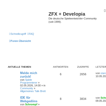
ZFX + Developia
Die deutsche Spieleentwickler-Community
(seit 1999).
Schnellzugriff
FAQ
Foren-Übersicht
AKTUELLE THEMEN
ANTWORTEN
ZUGRIFFE
LETZTER
Melde mich
von
star
6
2656
zurück!
10.05.20
von
Spiele
Programmierer
»
02.05.2026, 14:00 » in
Community
»
Allgemeines Talk-Brett
IDE für
von
Sch
8
3834
Webgedöns
09.05.20
von
Schrompf
»