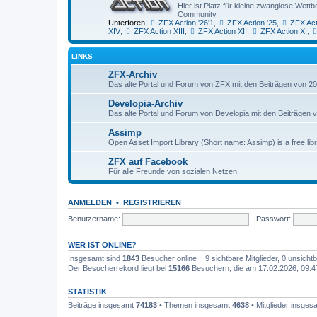
Hier ist Platz für kleine zwanglose We
Community.
Unterforen:
ZFX Action '26'1
,
ZFX Action '25
,
ZFX Act
XIV
,
ZFX Action XIII
,
ZFX Action XII
,
ZFX Action XI
,
LINKS
ZFX-Archiv
Das alte Portal und Forum von ZFX mit den Beiträgen von 20
Developia-Archiv
Das alte Portal und Forum von Developia mit den Beiträgen 
Assimp
Open Asset Import Library (Short name: Assimp) is a free lib
ZFX auf Facebook
Für alle Freunde von sozialen Netzen.
ANMELDEN
•
REGISTRIEREN
Benutzername:
Passwort:
WER IST ONLINE?
Insgesamt sind
1843
Besucher online :: 9 sichtbare Mitglieder, 0 unsich
Der Besucherrekord liegt bei
15166
Besuchern, die am 17.02.2026, 09:47 
STATISTIK
Beiträge insgesamt
74183
• Themen insgesamt
4638
• Mitglieder insge