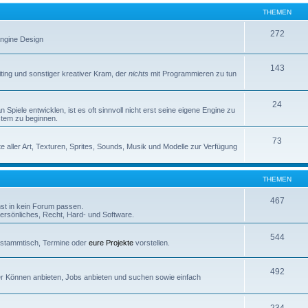
THEMEN
272
 Engine Design
143
iting und sonstiger kreativer Kram, der
nichts
mit Programmieren zu tun
24
Spiele entwicklen, ist es oft sinnvoll nicht erst seine eigene Engine zu
stem zu beginnen.
73
e aller Art, Texturen, Sprites, Sounds, Musik und Modelle zur Verfügung
THEMEN
467
nst in kein Forum passen.
rsönliches, Recht, Hard- und Software.
544
erstammtisch, Termine oder
eure Projekte
vorstellen.
492
euer Können anbieten, Jobs anbieten und suchen sowie einfach
234