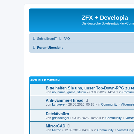
ZFX + Developia
Die deutsche Spieleentwickler-Comm
Schnellzugriff
FAQ
Foren-Übersicht
AKTUELLE THEMEN
Bitte helfen Sie uns, unser Top-Down-RPG zu te
von
no_name_game_studio
» 03.08.2026, 14:51 » in
Commun
Anti-Jammer-Thread
von
Lynxeye
» 28.08.2010, 00:18 » in
Community
»
Allgemei
Detektivbüro
von
grinseengel
» 03.08.2026, 10:53 » in
Community
»
Vorst
MirrorCAD
von
Mirror
» 12.09.2019, 04:10 » in
Community
»
Vorstellung