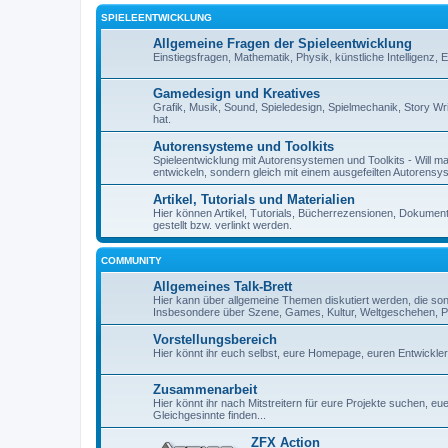
SPIELEENTWICKLUNG
Allgemeine Fragen der Spieleentwicklung
Einstiegsfragen, Mathematik, Physik, künstliche Intelligenz,
Gamedesign und Kreatives
Grafik, Musik, Sound, Spieledesign, Spielmechanik, Story Wr
hat.
Autorensysteme und Toolkits
Spieleentwicklung mit Autorensystemen und Toolkits - Will man 
entwickeln, sondern gleich mit einem ausgefeilten Autorensy
Artikel, Tutorials und Materialien
Hier können Artikel, Tutorials, Bücherrezensionen, Dokument
gestellt bzw. verlinkt werden.
COMMUNITY
Allgemeines Talk-Brett
Hier kann über allgemeine Themen diskutiert werden, die so
Insbesondere über Szene, Games, Kultur, Weltgeschehen, Pe
Vorstellungsbereich
Hier könnt ihr euch selbst, eure Homepage, euren Entwickl
Zusammenarbeit
Hier könnt ihr nach Mitstreitern für eure Projekte suchen, 
Gleichgesinnte finden...
ZFX Action