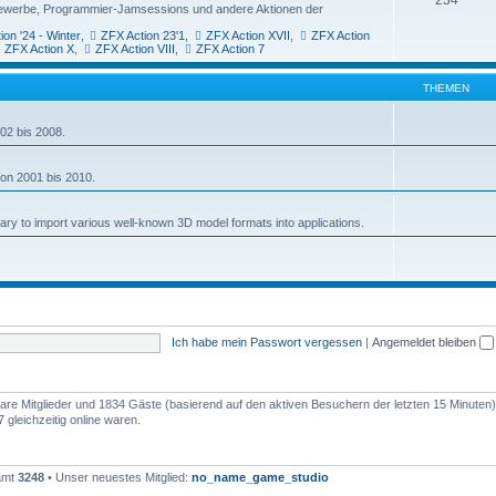
ttbewerbe, Programmier-Jamsessions und andere Aktionen der
ion '24 - Winter
,
ZFX Action 23'1
,
ZFX Action XVII
,
ZFX Action
ZFX Action X
,
ZFX Action VIII
,
ZFX Action 7
THEMEN
02 bis 2008.
von 2001 bis 2010.
rary to import various well-known 3D model formats into applications.
Ich habe mein Passwort vergessen
|
Angemeldet bleiben
tbare Mitglieder und 1834 Gäste (basierend auf den aktiven Besuchern der letzten 15 Minuten)
gleichzeitig online waren.
samt
3248
• Unser neuestes Mitglied:
no_name_game_studio