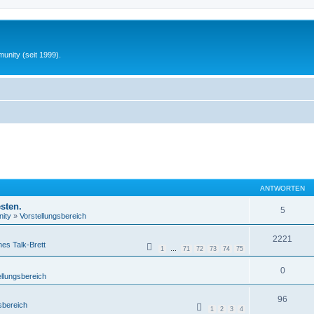
unity (seit 1999).
ANTWORTEN
sten.
5
ity
»
Vorstellungsbereich
2221
nes Talk-Brett
1
…
71
72
73
74
75
0
ellungsbereich
96
sbereich
1
2
3
4