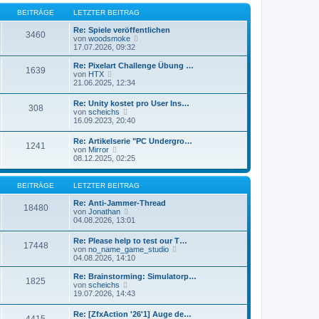
e
r
B
s
BEITRÄGE
LETZTER BEITRAG
a
e
t
g
i
e
Re: Spiele veröffentlichen
3460
t
N
r
von
woodsmoke
r
e
B
17.07.2026, 09:32
a
u
e
g
e
i
Re: Pixelart Challenge Übung …
1639
s
t
N
von
HTX
t
r
e
21.06.2025, 12:34
e
a
u
r
g
e
Re: Unity kostet pro User Ins…
B
308
s
N
von
scheichs
e
t
e
16.09.2023, 20:40
i
e
u
t
r
e
r
Re: Artikelserie "PC Undergro…
B
1241
s
N
a
von
Mirror
e
t
e
g
08.12.2025, 02:25
i
e
u
t
r
e
r
B
s
a
BEITRÄGE
LETZTER BEITRAG
e
t
g
i
e
Re: Anti-Jammer-Thread
t
18480
r
N
von
Jonathan
r
B
e
04.08.2026, 13:01
a
e
u
g
i
e
Re: Please help to test our T…
t
17448
s
N
von
no_name_game_studio
r
t
e
04.08.2026, 14:10
a
e
u
g
r
e
Re: Brainstorming: Simulatorp…
B
1825
s
N
von
scheichs
e
t
e
19.07.2026, 14:43
i
e
u
t
r
e
r
Re: [ZfxAction '26'1] Auge de…
B
4415
s