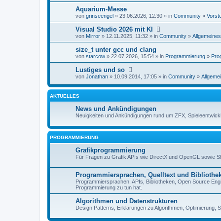
Aquarium-Messe
von
grinseengel
» 23.06.2026, 12:30 » in
Community
»
Vorst
Visual Studio 2026 mit KI
von
Mirror
» 12.11.2025, 11:32 » in
Community
»
Allgemeines
size_t unter gcc und clang
von
starcow
» 22.07.2026, 15:54 » in
Programmierung
»
Pro
Lustiges und so
von
Jonathan
» 10.09.2014, 17:05 » in
Community
»
Allgemei
AKTUELLES
News und Ankündigungen
Neuigkeiten und Ankündigungen rund um ZFX, Spieleentwick
PROGRAMMIERUNG
Grafikprogrammierung
Für Fragen zu Grafik APIs wie DirectX und OpenGL sowie 
Programmiersprachen, Quelltext und Bibliothe
Programmiersprachen, APIs, Bibliotheken, Open Source Engin
Programmierung zu tun hat.
Algorithmen und Datenstrukturen
Design Patterns, Erklärungen zu Algorithmen, Optimierung, S