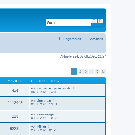
S
E
u
r
c
w
h
e
e
i
t
Registrieren
Anmelden
e
r
t
e
Aktuelle Zeit: 07.08.2026, 21:27
S
u
c
h
1
e
2
3
4
5
N
ä
c
ZUGRIFFE
LETZTER BEITRAG
h
s
von
no_name_game_studio
t
414
04.08.2026, 14:10
e
von
Jonathan
1112643
04.08.2026, 13:01
von
grinseengel
228
03.08.2026, 10:53
von
Mirror
62239
26.07.2026, 01:29