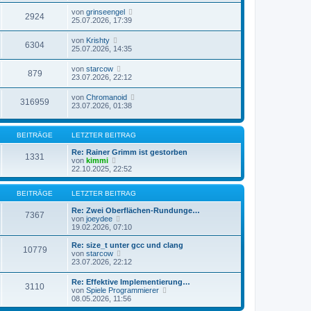
von
grinseengel
2924
25.07.2026, 17:39
von
Krishty
6304
25.07.2026, 14:35
von
starcow
879
23.07.2026, 22:12
von
Chromanoid
316959
23.07.2026, 01:38
BEITRÄGE
LETZTER BEITRAG
Re: Rainer Grimm ist gestorben
1331
N
von
kimmi
e
22.10.2025, 22:52
u
e
s
BEITRÄGE
LETZTER BEITRAG
t
e
Re: Zwei Oberflächen-Rundunge…
7367
r
N
von
joeydee
B
e
19.02.2026, 07:10
e
u
i
e
Re: size_t unter gcc und clang
10779
t
s
N
von
starcow
r
t
e
23.07.2026, 22:12
a
e
u
g
r
e
Re: Effektive Implementierung…
B
3110
s
N
von
Spiele Programmierer
e
t
e
08.05.2026, 11:56
i
e
u
t
r