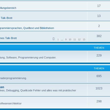
17
ellungsbereich
13
 Talk-Brett
2
grammiersprachen, Quelltext und Bibliotheken
382
nes Talk-Brett
1
…
9
10
11
12
13
THEMEN
229
lung, Software, Programmierung und Computer.
THEMEN
695
Shaderprogrammierung.
ken
1023
es, Debugging, Quellcode Fehler und alles was mit praktischer
298
oftwarearchitektur