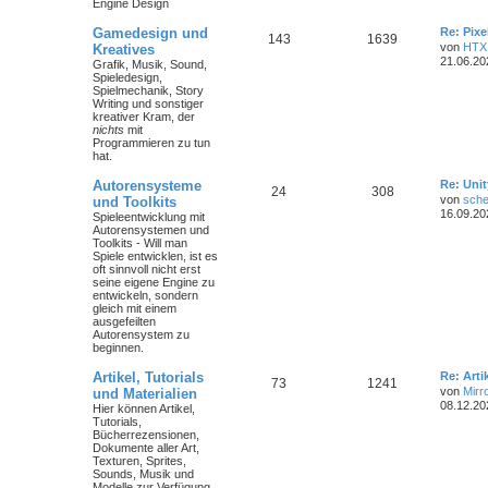
Engine Design
Gamedesign und
Re: Pix
143
1639
von
HTX
Kreatives
21.06.20
Grafik, Musik, Sound,
Spieledesign,
Spielmechanik, Story
Writing und sonstiger
kreativer Kram, der
nichts
mit
Programmieren zu tun
hat.
Autorensysteme
Re: Unit
24
308
von
sche
und Toolkits
16.09.20
Spieleentwicklung mit
Autorensystemen und
Toolkits - Will man
Spiele entwicklen, ist es
oft sinnvoll nicht erst
seine eigene Engine zu
entwickeln, sondern
gleich mit einem
ausgefeilten
Autorensystem zu
beginnen.
Artikel, Tutorials
Re: Art
73
1241
von
Mirr
und Materialien
08.12.20
Hier können Artikel,
Tutorials,
Bücherrezensionen,
Dokumente aller Art,
Texturen, Sprites,
Sounds, Musik und
Modelle zur Verfügung