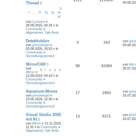
Thread
04.08.20
1
71
72
73
74
…
75
von
Lynxeye
»
28.08.2010, 00:18 » in
Community
»
Allgemeines Talk-Brett
Detektivbüro
von
grin
0
243
von
grinseengel
»
03.08.20
03.08.2026, 10:53 » in
Community
»
Vorstellungsbereich
MirrorCAD
von
Mirr
96
62484
von
26.07.20
1
2
3
4
Mirror
»
12.09.2019, 04:10 » in
Community
»
Vorstellungsbereich
Aquarium-Messe
von
grin
17
2993
von
grinseengel
»
25.07.20
23.06.2026, 12:30 » in
Community
»
Vorstellungsbereich
Visual Studio 2026
von
Kris
13
6372
mit KI
25.07.20
von
Mirror
» 12.11.2025,
11:32 » in
Community
»
Allgemeines Talk-Brett