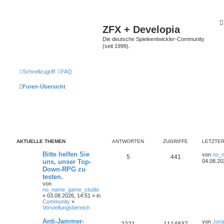
ZFX + Developia
Die deutsche Spieleentwickler-Community
(seit 1999).
Schnellzugriff
FAQ
Foren-Übersicht
AKTUELLE THEMEN
ANTWORTEN
ZUGRIFFE
LETZTER
Bitte helfen Sie
von
no_
5
441
uns, unser Top-
04.08.20
Down-RPG zu
testen.
von
no_name_game_studio
» 03.08.2026, 14:51 » in
Community
»
Vorstellungsbereich
Anti-Jammer-
von
Jona
2221
1114837