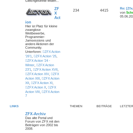
Gleichgesinnte finden...
ZF
Re: [Zf
234
4415
von
Sch
X
05.06.20
Act
ion
Hier ist Platz für kleine
zwanglose
Wettbewerbe,
Programmier-
Jamsessions und
andere Aktionen der
Community.
Unterforen:
ZFX Action
'26'1
,
ZFX Action '25
,
ZFX Action '24 -
Winter
,
ZFX Action
23'1
,
ZFX Action XVII
,
ZFX Action XIV
,
ZFX
Action XIII
,
ZFX Action
XII
,
ZFX Action XI
,
ZFX Action X
,
ZFX
Action VIII
,
ZFX Action
7
LINKS
THEMEN
BEITRÄGE
LETZTER
ZFX-Archiv
Das alte Portal und
Forum von ZFX mit den
Beiträgen von 2002 bis
2008.