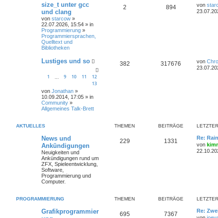
size_t unter gcc
von
star
2
894
und clang
23.07.20
von
starcow
»
22.07.2026, 15:54 » in
Programmierung
»
Programmiersprachen,
Quelltext und
Bibliotheken
Lustiges und so
von
Chr
382
317676
23.07.20
1
9
10
11
12
…
13
von
Jonathan
»
10.09.2014, 17:05 » in
Community
»
Allgemeines Talk-Brett
AKTUELLES
THEMEN
BEITRÄGE
LETZTER
News und
Re: Rai
229
1331
von
kim
Ankündigungen
22.10.20
Neuigkeiten und
Ankündigungen rund um
ZFX, Spieleentwicklung,
Software,
Programmierung und
Computer.
PROGRAMMIERUNG
THEMEN
BEITRÄGE
LETZTER
Grafikprogrammier
Re: Zwe
695
7367
von
joey