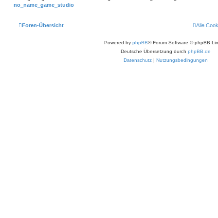
no_name_game_studio
Foren-Übersicht
Alle Coo
Powered by
phpBB
® Forum Software © phpBB Lim
Deutsche Übersetzung durch
phpBB.de
Datenschutz
|
Nutzungsbedingungen