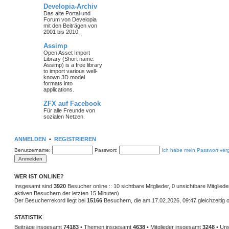
Developia-Archiv
Das alte Portal und
Forum von Developia
mit den Beiträgen von
2001 bis 2010.
Assimp
Open Asset Import
Library (Short name:
Assimp) is a free library
to import various well-
known 3D model
formats into
applications.
ZFX auf Facebook
Für alle Freunde von
sozialen Netzen.
ANMELDEN
•
REGISTRIEREN
Benutzername:
Passwort:
Ich habe mein Passwort ver
WER IST ONLINE?
Insgesamt sind
3920
Besucher online :: 10 sichtbare Mitglieder, 0 unsichtbare Mitglie
aktiven Besuchern der letzten 15 Minuten)
Der Besucherrekord liegt bei
15166
Besuchern, die am 17.02.2026, 09:47 gleichzeitig o
STATISTIK
Beiträge insgesamt
74183
• Themen insgesamt
4638
• Mitglieder insgesamt
3248
• Uns