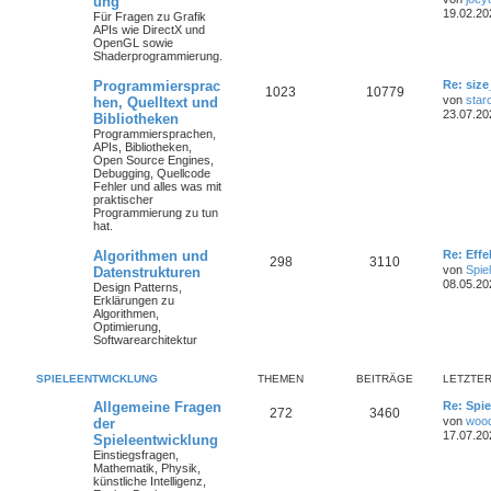
ung
19.02.20
Für Fragen zu Grafik
APIs wie DirectX und
OpenGL sowie
Shaderprogrammierung.
Programmiersprac
Re: size
1023
10779
von
star
hen, Quelltext und
23.07.20
Bibliotheken
Programmiersprachen,
APIs, Bibliotheken,
Open Source Engines,
Debugging, Quellcode
Fehler und alles was mit
praktischer
Programmierung zu tun
hat.
Algorithmen und
Re: Eff
298
3110
von
Spie
Datenstrukturen
08.05.20
Design Patterns,
Erklärungen zu
Algorithmen,
Optimierung,
Softwarearchitektur
SPIELEENTWICKLUNG
THEMEN
BEITRÄGE
LETZTER
Allgemeine Fragen
Re: Spie
272
3460
von
woo
der
17.07.20
Spieleentwicklung
Einstiegsfragen,
Mathematik, Physik,
künstliche Intelligenz,