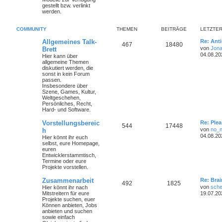
gestellt bzw. verlinkt
werden.
COMMUNITY
THEMEN
BEITRÄGE
LETZTER
Allgemeines Talk-
Re: Ant
467
18480
von
Jona
Brett
04.08.20
Hier kann über
allgemeine Themen
diskutiert werden, die
sonst in kein Forum
passen.
Insbesondere über
Szene, Games, Kultur,
Weltgeschehen,
Persönliches, Recht,
Hard- und Software.
Vorstellungsbereic
Re: Plea
544
17448
von
no_
h
04.08.20
Hier könnt ihr euch
selbst, eure Homepage,
euren
Entwicklerstammtisch,
Termine oder
eure
Projekte
vorstellen.
Zusammenarbeit
Re: Bra
492
1825
von
sche
Hier könnt ihr nach
Mitstreitern für eure
19.07.20
Projekte suchen, euer
Können anbieten, Jobs
anbieten und suchen
sowie einfach