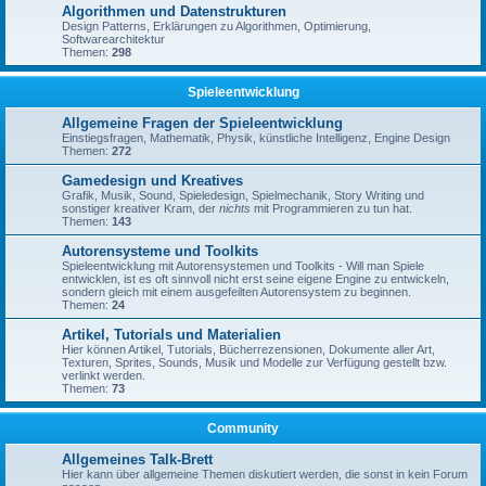
Algorithmen und Datenstrukturen
Design Patterns, Erklärungen zu Algorithmen, Optimierung,
Softwarearchitektur
Themen:
298
Spieleentwicklung
Allgemeine Fragen der Spieleentwicklung
Einstiegsfragen, Mathematik, Physik, künstliche Intelligenz, Engine Design
Themen:
272
Gamedesign und Kreatives
Grafik, Musik, Sound, Spieledesign, Spielmechanik, Story Writing und
sonstiger kreativer Kram, der
nichts
mit Programmieren zu tun hat.
Themen:
143
Autorensysteme und Toolkits
Spieleentwicklung mit Autorensystemen und Toolkits - Will man Spiele
entwicklen, ist es oft sinnvoll nicht erst seine eigene Engine zu entwickeln,
sondern gleich mit einem ausgefeilten Autorensystem zu beginnen.
Themen:
24
Artikel, Tutorials und Materialien
Hier können Artikel, Tutorials, Bücherrezensionen, Dokumente aller Art,
Texturen, Sprites, Sounds, Musik und Modelle zur Verfügung gestellt bzw.
verlinkt werden.
Themen:
73
Community
Allgemeines Talk-Brett
Hier kann über allgemeine Themen diskutiert werden, die sonst in kein Forum