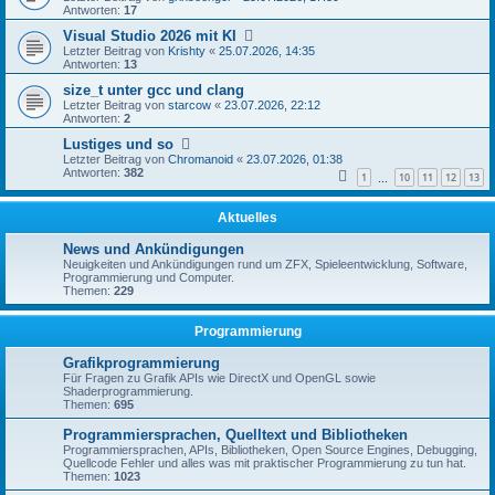
Antworten:
17
Visual Studio 2026 mit KI
Letzter Beitrag von
Krishty
«
25.07.2026, 14:35
Antworten:
13
size_t unter gcc und clang
Letzter Beitrag von
starcow
«
23.07.2026, 22:12
Antworten:
2
Lustiges und so
Letzter Beitrag von
Chromanoid
«
23.07.2026, 01:38
Antworten:
382
1
10
11
12
13
…
Aktuelles
News und Ankündigungen
Neuigkeiten und Ankündigungen rund um ZFX, Spieleentwicklung, Software,
Programmierung und Computer.
Themen:
229
Programmierung
Grafikprogrammierung
Für Fragen zu Grafik APIs wie DirectX und OpenGL sowie
Shaderprogrammierung.
Themen:
695
Programmiersprachen, Quelltext und Bibliotheken
Programmiersprachen, APIs, Bibliotheken, Open Source Engines, Debugging,
Quellcode Fehler und alles was mit praktischer Programmierung zu tun hat.
Themen:
1023