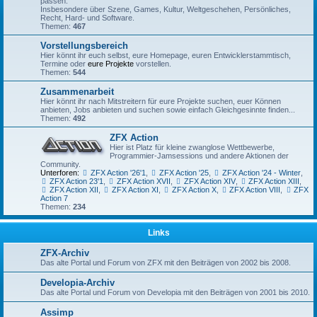
passen.
Insbesondere über Szene, Games, Kultur, Weltgeschehen, Persönliches,
Recht, Hard- und Software.
Themen:
467
Vorstellungsbereich
Hier könnt ihr euch selbst, eure Homepage, euren Entwicklerstammtisch,
Termine oder
eure Projekte
vorstellen.
Themen:
544
Zusammenarbeit
Hier könnt ihr nach Mitstreitern für eure Projekte suchen, euer Können
anbieten, Jobs anbieten und suchen sowie einfach Gleichgesinnte finden...
Themen:
492
ZFX Action
Hier ist Platz für kleine zwanglose Wettbewerbe,
Programmier-Jamsessions und andere Aktionen der
Community.
Unterforen:
ZFX Action '26'1
,
ZFX Action '25
,
ZFX Action '24 - Winter
,
ZFX Action 23'1
,
ZFX Action XVII
,
ZFX Action XIV
,
ZFX Action XIII
,
ZFX Action XII
,
ZFX Action XI
,
ZFX Action X
,
ZFX Action VIII
,
ZFX
Action 7
Themen:
234
Links
ZFX-Archiv
Das alte Portal und Forum von ZFX mit den Beiträgen von 2002 bis 2008.
Developia-Archiv
Das alte Portal und Forum von Developia mit den Beiträgen von 2001 bis 2010.
Assimp