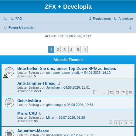
ZFX + Developia
FAQ
Registrieren
Anmelden
S
Foren-Übersicht
u
Aktuelle Zeit: 07.08.2026, 00:12
c
1
2
3
4
5
Nächste
h
e
Aktuelle Themen
Bitte helfen Sie uns, unser Top-Down-RPG zu testen.
Letzter Beitrag von
no_name_game_studio
«
04.08.2026, 14:10
Antworten:
5
Anti-Jammer-Thread
Letzter Beitrag von
Jonathan
«
04.08.2026, 13:01
Antworten:
2221
1
72
73
74
75
…
Detektivbüro
Letzter Beitrag von
grinseengel
«
03.08.2026, 10:53
MirrorCAD
Letzter Beitrag von
Mirror
«
26.07.2026, 01:29
Antworten:
96
1
2
3
4
Aquarium-Messe
Letzter Beitrag von
grinseengel
«
25.07.2026, 17:39