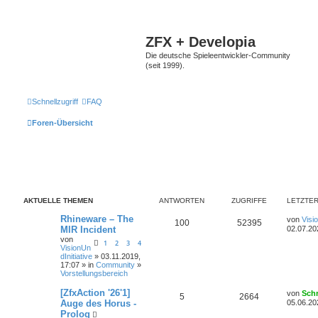
ZFX + Developia
Die deutsche Spieleentwickler-Community
(seit 1999).
Schnellzugriff
FAQ
Foren-Übersicht
AKTUELLE THEMEN
ANTWORTEN
ZUGRIFFE
LETZTER
Rhineware – The
von
Visi
100
52395
MIR Incident
02.07.20
von
1
2
3
4
VisionUn
dInitiative
» 03.11.2019,
17:07 » in
Community
»
Vorstellungsbereich
[ZfxAction '26'1]
von
Sch
5
2664
Auge des Horus -
05.06.20
Prolog