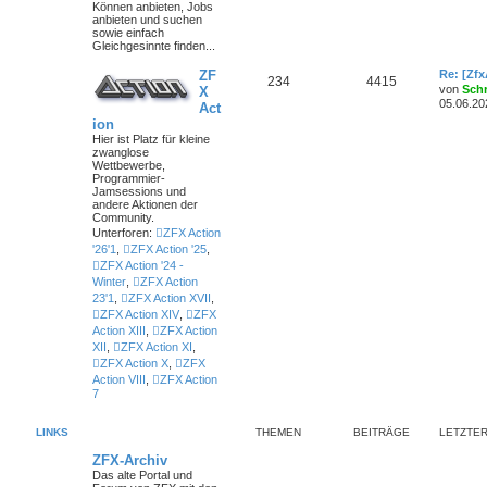
Können anbieten, Jobs
anbieten und suchen
sowie einfach
Gleichgesinnte finden...
ZF
Re: [Zf
234
4415
von
Sch
X
05.06.20
Act
ion
Hier ist Platz für kleine
zwanglose
Wettbewerbe,
Programmier-
Jamsessions und
andere Aktionen der
Community.
Unterforen:
ZFX Action
'26'1
,
ZFX Action '25
,
ZFX Action '24 -
Winter
,
ZFX Action
23'1
,
ZFX Action XVII
,
ZFX Action XIV
,
ZFX
Action XIII
,
ZFX Action
XII
,
ZFX Action XI
,
ZFX Action X
,
ZFX
Action VIII
,
ZFX Action
7
LINKS
THEMEN
BEITRÄGE
LETZTER
ZFX-Archiv
Das alte Portal und