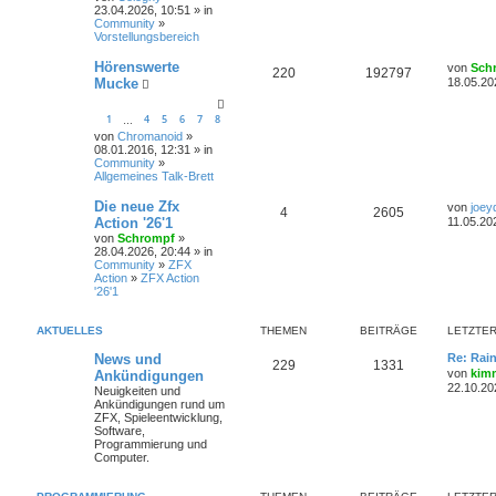
23.04.2026, 10:51 » in
Community
»
Vorstellungsbereich
Hörenswerte
von
Sch
220
192797
Mucke
18.05.20
1
4
5
6
7
8
…
von
Chromanoid
»
08.01.2016, 12:31 » in
Community
»
Allgemeines Talk-Brett
Die neue Zfx
von
joey
4
2605
Action '26'1
11.05.20
von
Schrompf
»
28.04.2026, 20:44 » in
Community
»
ZFX
Action
»
ZFX Action
'26'1
AKTUELLES
THEMEN
BEITRÄGE
LETZTER
News und
Re: Rai
229
1331
von
kim
Ankündigungen
22.10.20
Neuigkeiten und
Ankündigungen rund um
ZFX, Spieleentwicklung,
Software,
Programmierung und
Computer.