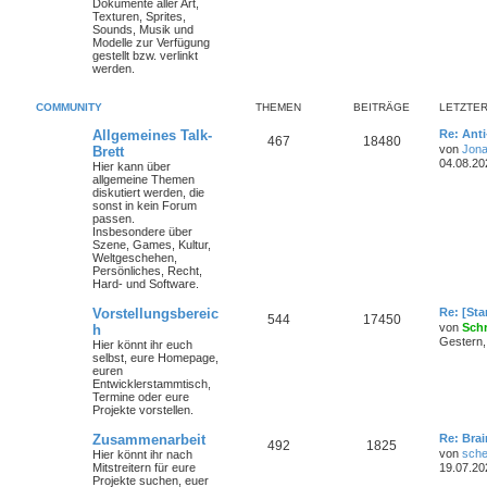
Dokumente aller Art,
Texturen, Sprites,
Sounds, Musik und
Modelle zur Verfügung
gestellt bzw. verlinkt
werden.
COMMUNITY
THEMEN
BEITRÄGE
LETZTER
Allgemeines Talk-
Re: Ant
467
18480
von
Jona
Brett
04.08.20
Hier kann über
allgemeine Themen
diskutiert werden, die
sonst in kein Forum
passen.
Insbesondere über
Szene, Games, Kultur,
Weltgeschehen,
Persönliches, Recht,
Hard- und Software.
Vorstellungsbereic
Re: [St
544
17450
von
Sch
h
Gestern,
Hier könnt ihr euch
selbst, eure Homepage,
euren
Entwicklerstammtisch,
Termine oder
eure
Projekte
vorstellen.
Zusammenarbeit
Re: Bra
492
1825
von
sche
Hier könnt ihr nach
Mitstreitern für eure
19.07.20
Projekte suchen, euer