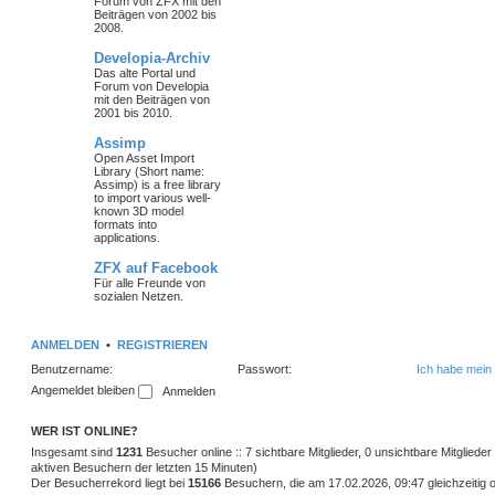
Forum von ZFX mit den
Beiträgen von 2002 bis
2008.
Developia-Archiv
Das alte Portal und
Forum von Developia
mit den Beiträgen von
2001 bis 2010.
Assimp
Open Asset Import
Library (Short name:
Assimp) is a free library
to import various well-
known 3D model
formats into
applications.
ZFX auf Facebook
Für alle Freunde von
sozialen Netzen.
ANMELDEN
•
REGISTRIEREN
Benutzername:
Passwort:
Ich habe mein
Angemeldet bleiben
WER IST ONLINE?
Insgesamt sind
1231
Besucher online :: 7 sichtbare Mitglieder, 0 unsichtbare Mitglied
aktiven Besuchern der letzten 15 Minuten)
Der Besucherrekord liegt bei
15166
Besuchern, die am 17.02.2026, 09:47 gleichzeitig o