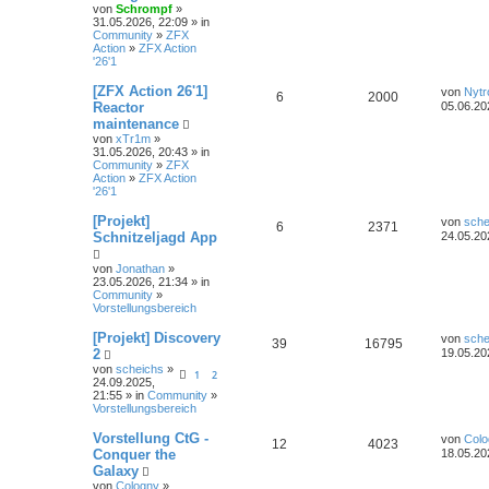
von
Schrompf
»
31.05.2026, 22:09 » in
Community
»
ZFX
Action
»
ZFX Action
'26'1
[ZFX Action 26'1]
von
Nytr
6
2000
Reactor
05.06.20
maintenance
von
xTr1m
»
31.05.2026, 20:43 » in
Community
»
ZFX
Action
»
ZFX Action
'26'1
[Projekt]
von
sche
6
2371
Schnitzeljagd App
24.05.20
von
Jonathan
»
23.05.2026, 21:34 » in
Community
»
Vorstellungsbereich
[Projekt] Discovery
von
sche
39
16795
2
19.05.20
von
scheichs
»
1
2
24.09.2025,
21:55 » in
Community
»
Vorstellungsbereich
Vorstellung CtG -
von
Colo
12
4023
Conquer the
18.05.20
Galaxy
von
Cologny
»