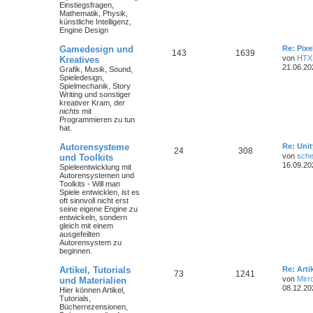
Einstiegsfragen,
Mathematik, Physik,
künstliche Intelligenz,
Engine Design
Gamedesign und
Re: Pix
143
1639
von
HTX
Kreatives
21.06.20
Grafik, Musik, Sound,
Spieledesign,
Spielmechanik, Story
Writing und sonstiger
kreativer Kram, der
nichts
mit
Programmieren zu tun
hat.
Autorensysteme
Re: Unit
24
308
von
sche
und Toolkits
16.09.20
Spieleentwicklung mit
Autorensystemen und
Toolkits - Will man
Spiele entwicklen, ist es
oft sinnvoll nicht erst
seine eigene Engine zu
entwickeln, sondern
gleich mit einem
ausgefeilten
Autorensystem zu
beginnen.
Artikel, Tutorials
Re: Art
73
1241
von
Mirr
und Materialien
08.12.20
Hier können Artikel,
Tutorials,
Bücherrezensionen,