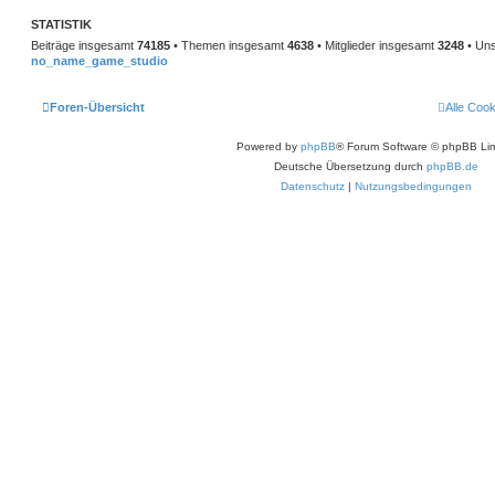
STATISTIK
Beiträge insgesamt
74185
• Themen insgesamt
4638
• Mitglieder insgesamt
3248
• Uns
no_name_game_studio
Foren-Übersicht
Alle Coo
Powered by
phpBB
® Forum Software © phpBB Lim
Deutsche Übersetzung durch
phpBB.de
Datenschutz
|
Nutzungsbedingungen