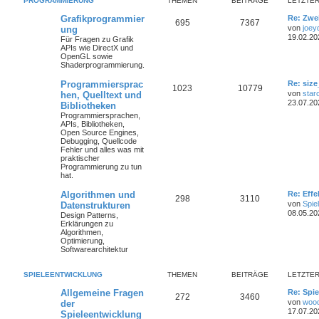
PROGRAMMIERUNG
THEMEN
BEITRÄGE
LETZTER
Grafikprogrammier
Re: Zwe
695
7367
von
joey
ung
19.02.20
Für Fragen zu Grafik
APIs wie DirectX und
OpenGL sowie
Shaderprogrammierung.
Programmiersprac
Re: size
1023
10779
von
star
hen, Quelltext und
23.07.20
Bibliotheken
Programmiersprachen,
APIs, Bibliotheken,
Open Source Engines,
Debugging, Quellcode
Fehler und alles was mit
praktischer
Programmierung zu tun
hat.
Algorithmen und
Re: Eff
298
3110
von
Spie
Datenstrukturen
08.05.20
Design Patterns,
Erklärungen zu
Algorithmen,
Optimierung,
Softwarearchitektur
SPIELEENTWICKLUNG
THEMEN
BEITRÄGE
LETZTER
Allgemeine Fragen
Re: Spie
272
3460
von
woo
der
17.07.20
Spieleentwicklung