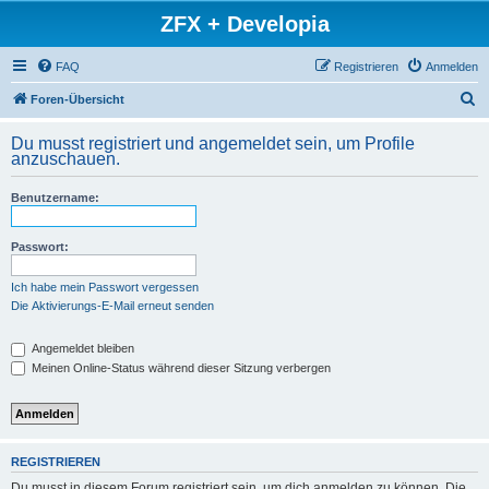
ZFX + Developia
FAQ
Registrieren
Anmelden
S
Foren-Übersicht
u
Du musst registriert und angemeldet sein, um Profile
c
anzuschauen.
h
Benutzername:
e
Passwort:
Ich habe mein Passwort vergessen
Die Aktivierungs-E-Mail erneut senden
Angemeldet bleiben
Meinen Online-Status während dieser Sitzung verbergen
REGISTRIEREN
Du musst in diesem Forum registriert sein, um dich anmelden zu können. Die