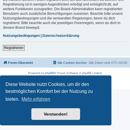
Registrierung ist in wenigen Augenblicken erledigt und ermöglicht dir, auf
weitere Funktionen zuzugreifen. Die Board-Administration kann registrierten
Benutzern auch zusätzliche Berechtigungen zuweisen. Beachte bitte unsere
Nutzungsbedingungen und die verwandten Regelungen, bevor du dich
registrierst. Bitte beachte auch die jeweiligen Forenregeln, wenn du dich in
diesem Board bewegst.
Nutzungsbedingungen
|
Datenschutzerklärung
Registrieren
Foren-Übersicht
Alle Cookies löschen
Alle Zeiten sind
UTC+02:00
Powered by
phpBB
® Forum Software © phpBB Limited
Deutsche Übersetzung durch
phpBB.de
Datenschutz
|
Nutzungsbedingungen
Diese Website nutzt Cookies, um dir den
bestmöglichen Komfort bei der Nutzung zu
bieten.
Mehr erfahren
Verstanden!