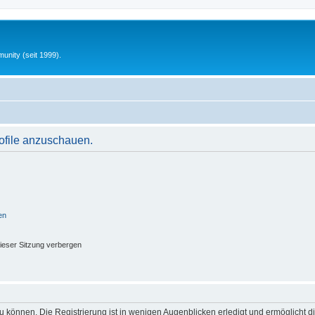
unity (seit 1999).
rofile anzuschauen.
en
ieser Sitzung verbergen
 können. Die Registrierung ist in wenigen Augenblicken erledigt und ermöglicht di