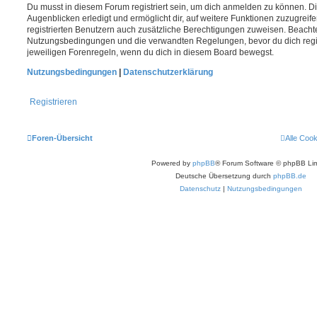
Du musst in diesem Forum registriert sein, um dich anmelden zu können. Di
Augenblicken erledigt und ermöglicht dir, auf weitere Funktionen zuzugreif
registrierten Benutzern auch zusätzliche Berechtigungen zuweisen. Beachte
Nutzungsbedingungen und die verwandten Regelungen, bevor du dich registr
jeweiligen Forenregeln, wenn du dich in diesem Board bewegst.
Nutzungsbedingungen
|
Datenschutzerklärung
Registrieren
Foren-Übersicht
Alle Coo
Powered by
phpBB
® Forum Software © phpBB Lim
Deutsche Übersetzung durch
phpBB.de
Datenschutz
|
Nutzungsbedingungen