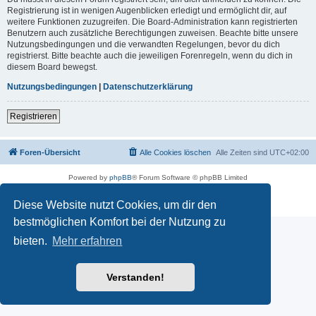
Registrierung ist in wenigen Augenblicken erledigt und ermöglicht dir, auf
weitere Funktionen zuzugreifen. Die Board-Administration kann registrierten
Benutzern auch zusätzliche Berechtigungen zuweisen. Beachte bitte unsere
Nutzungsbedingungen und die verwandten Regelungen, bevor du dich
registrierst. Bitte beachte auch die jeweiligen Forenregeln, wenn du dich in
diesem Board bewegst.
Nutzungsbedingungen
|
Datenschutzerklärung
Registrieren
Foren-Übersicht
Alle Cookies löschen
Alle Zeiten sind
UTC+02:00
Powered by
phpBB
® Forum Software © phpBB Limited
Deutsche Übersetzung durch
phpBB.de
Datenschutz
|
Nutzungsbedingungen
Diese Website nutzt Cookies, um dir den
bestmöglichen Komfort bei der Nutzung zu
bieten.
Mehr erfahren
Verstanden!