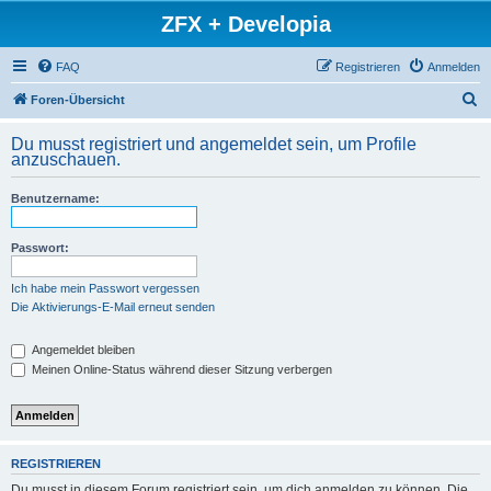
ZFX + Developia
FAQ
Registrieren
Anmelden
S
Foren-Übersicht
u
Du musst registriert und angemeldet sein, um Profile
c
anzuschauen.
h
Benutzername:
e
Passwort:
Ich habe mein Passwort vergessen
Die Aktivierungs-E-Mail erneut senden
Angemeldet bleiben
Meinen Online-Status während dieser Sitzung verbergen
REGISTRIEREN
Du musst in diesem Forum registriert sein, um dich anmelden zu können. Die