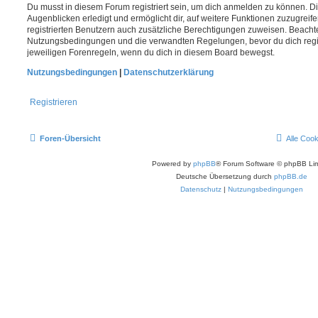
Du musst in diesem Forum registriert sein, um dich anmelden zu können. Di
Augenblicken erledigt und ermöglicht dir, auf weitere Funktionen zuzugreif
registrierten Benutzern auch zusätzliche Berechtigungen zuweisen. Beachte
Nutzungsbedingungen und die verwandten Regelungen, bevor du dich registr
jeweiligen Forenregeln, wenn du dich in diesem Board bewegst.
Nutzungsbedingungen
|
Datenschutzerklärung
Registrieren
Foren-Übersicht
Alle Coo
Powered by
phpBB
® Forum Software © phpBB Lim
Deutsche Übersetzung durch
phpBB.de
Datenschutz
|
Nutzungsbedingungen