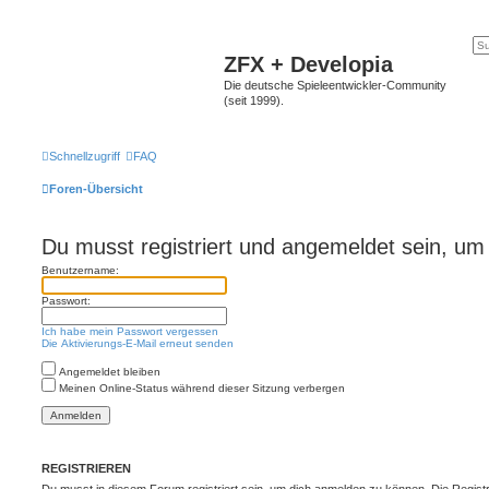
ZFX + Developia
Die deutsche Spieleentwickler-Community
(seit 1999).
Schnellzugriff
FAQ
Foren-Übersicht
Du musst registriert und angemeldet sein, um
Benutzername:
Passwort:
Ich habe mein Passwort vergessen
Die Aktivierungs-E-Mail erneut senden
Angemeldet bleiben
Meinen Online-Status während dieser Sitzung verbergen
REGISTRIEREN
Du musst in diesem Forum registriert sein, um dich anmelden zu können. Die Registr