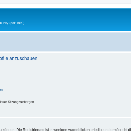
unity (seit 1999).
rofile anzuschauen.
en
ieser Sitzung verbergen
 können. Die Registrierung ist in wenigen Augenblicken erledigt und ermöglicht di