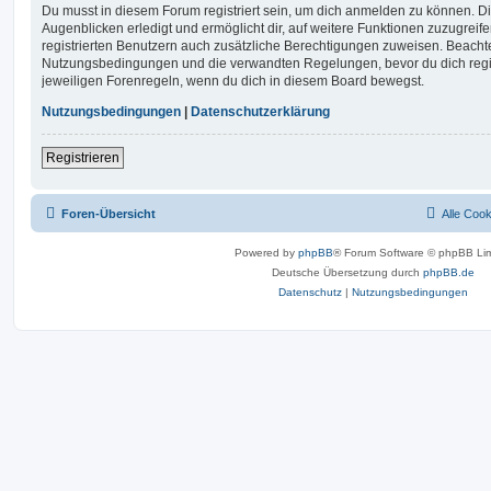
Du musst in diesem Forum registriert sein, um dich anmelden zu können. Di
Augenblicken erledigt und ermöglicht dir, auf weitere Funktionen zuzugreif
registrierten Benutzern auch zusätzliche Berechtigungen zuweisen. Beachte
Nutzungsbedingungen und die verwandten Regelungen, bevor du dich registr
jeweiligen Forenregeln, wenn du dich in diesem Board bewegst.
Nutzungsbedingungen
|
Datenschutzerklärung
Registrieren
Foren-Übersicht
Alle Coo
Powered by
phpBB
® Forum Software © phpBB Lim
Deutsche Übersetzung durch
phpBB.de
Datenschutz
|
Nutzungsbedingungen