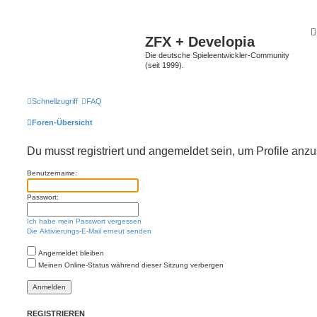
ZFX + Developia
Die deutsche Spieleentwickler-Community
(seit 1999).
Schnellzugriff
FAQ
Foren-Übersicht
Du musst registriert und angemeldet sein, um Profile anz
Benutzername:
Passwort:
Ich habe mein Passwort vergessen
Die Aktivierungs-E-Mail erneut senden
Angemeldet bleiben
Meinen Online-Status während dieser Sitzung verbergen
REGISTRIEREN