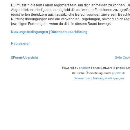
Du musst in diesem Forum registriert sein, um dich anmelden zu können. Di
Augenblicken erledigt und ermöglicht dir, auf weitere Funktionen zuzugreif
registrierten Benutzern auch zusätzliche Berechtigungen zuweisen. Beachte
Nutzungsbedingungen und die verwandten Regelungen, bevor du dich registr
jeweiligen Forenregeln, wenn du dich in diesem Board bewegst.
Nutzungsbedingungen
|
Datenschutzerklärung
Registrieren
Foren-Übersicht
Alle Coo
Powered by
phpBB
® Forum Software © phpBB Lim
Deutsche Übersetzung durch
phpBB.de
Datenschutz
|
Nutzungsbedingungen