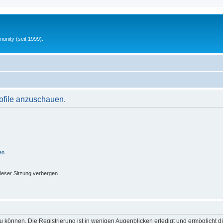
unity (seit 1999).
rofile anzuschauen.
en
ieser Sitzung verbergen
 können. Die Registrierung ist in wenigen Augenblicken erledigt und ermöglicht di