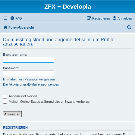
ZFX + Developia
FAQ
Registrieren
Anmelden
S
Foren-Übersicht
u
Du musst registriert und angemeldet sein, um Profile
c
anzuschauen.
h
Benutzername:
e
Passwort:
Ich habe mein Passwort vergessen
Die Aktivierungs-E-Mail erneut senden
Angemeldet bleiben
Meinen Online-Status während dieser Sitzung verbergen
REGISTRIEREN
Du musst in diesem Forum registriert sein, um dich anmelden zu können. Die