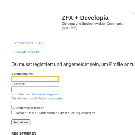
ZFX + Developia
Die deutsche Spieleentwickler-Community
(seit 1999).
Schnellzugriff
FAQ
Foren-Übersicht
Du musst registriert und angemeldet sein, um Profile anz
Benutzername:
Passwort:
Ich habe mein Passwort vergessen
Die Aktivierungs-E-Mail erneut senden
Angemeldet bleiben
Meinen Online-Status während dieser Sitzung verbergen
REGISTRIEREN