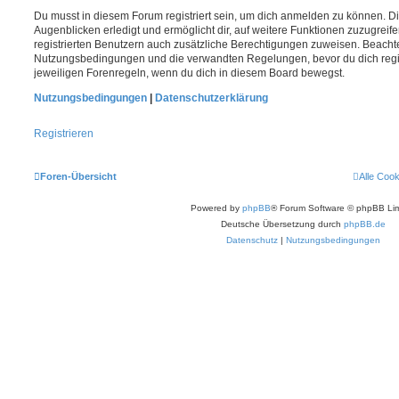
Du musst in diesem Forum registriert sein, um dich anmelden zu können. Di
Augenblicken erledigt und ermöglicht dir, auf weitere Funktionen zuzugreif
registrierten Benutzern auch zusätzliche Berechtigungen zuweisen. Beachte
Nutzungsbedingungen und die verwandten Regelungen, bevor du dich registr
jeweiligen Forenregeln, wenn du dich in diesem Board bewegst.
Nutzungsbedingungen
|
Datenschutzerklärung
Registrieren
Foren-Übersicht
Alle Coo
Powered by
phpBB
® Forum Software © phpBB Lim
Deutsche Übersetzung durch
phpBB.de
Datenschutz
|
Nutzungsbedingungen