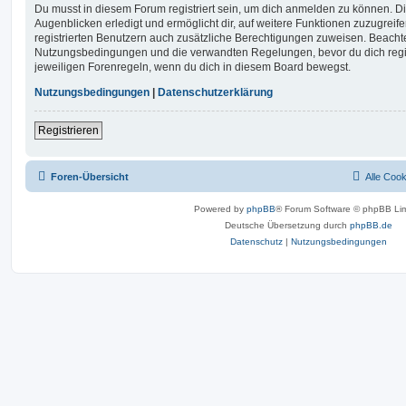
Du musst in diesem Forum registriert sein, um dich anmelden zu können. Di
Augenblicken erledigt und ermöglicht dir, auf weitere Funktionen zuzugreif
registrierten Benutzern auch zusätzliche Berechtigungen zuweisen. Beachte
Nutzungsbedingungen und die verwandten Regelungen, bevor du dich registr
jeweiligen Forenregeln, wenn du dich in diesem Board bewegst.
Nutzungsbedingungen
|
Datenschutzerklärung
Registrieren
Foren-Übersicht
Alle Coo
Powered by
phpBB
® Forum Software © phpBB Lim
Deutsche Übersetzung durch
phpBB.de
Datenschutz
|
Nutzungsbedingungen