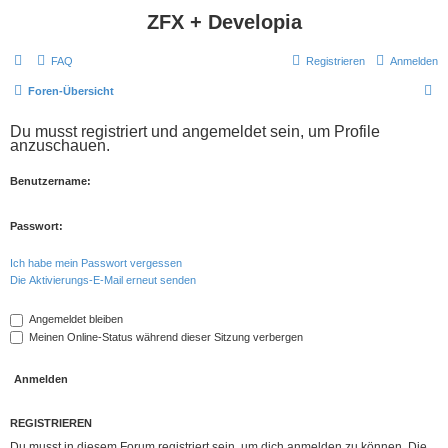
ZFX + Developia
FAQ
Registrieren
Anmelden
S
Foren-Übersicht
u
Du musst registriert und angemeldet sein, um Profile
c
anzuschauen.
h
Benutzername:
e
Passwort:
Ich habe mein Passwort vergessen
Die Aktivierungs-E-Mail erneut senden
Angemeldet bleiben
Meinen Online-Status während dieser Sitzung verbergen
REGISTRIEREN
Du musst in diesem Forum registriert sein, um dich anmelden zu können. Die