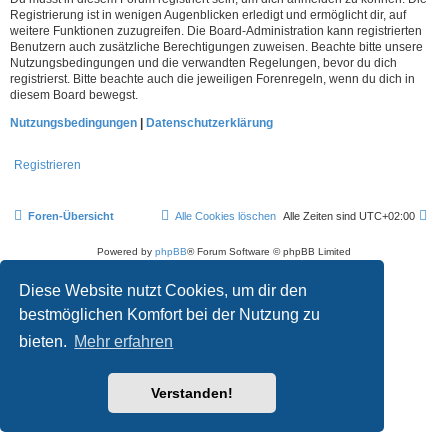
Registrierung ist in wenigen Augenblicken erledigt und ermöglicht dir, auf
weitere Funktionen zuzugreifen. Die Board-Administration kann registrierten
Benutzern auch zusätzliche Berechtigungen zuweisen. Beachte bitte unsere
Nutzungsbedingungen und die verwandten Regelungen, bevor du dich
registrierst. Bitte beachte auch die jeweiligen Forenregeln, wenn du dich in
diesem Board bewegst.
Nutzungsbedingungen
|
Datenschutzerklärung
Registrieren
Foren-Übersicht
Alle Cookies löschen
Alle Zeiten sind
UTC+02:00
Powered by
phpBB
® Forum Software © phpBB Limited
Deutsche Übersetzung durch
phpBB.de
Datenschutz
|
Nutzungsbedingungen
Diese Website nutzt Cookies, um dir den
bestmöglichen Komfort bei der Nutzung zu
bieten.
Mehr erfahren
Verstanden!