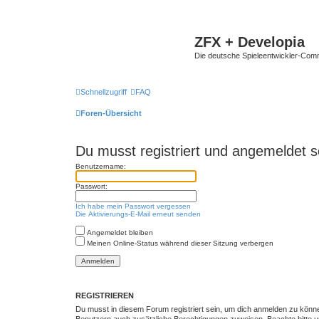
ZFX + Developia
Die deutsche Spieleentwickler-Comm
Schnellzugriff
FAQ
Foren-Übersicht
Du musst registriert und angemeldet s
Benutzername:
Passwort:
Ich habe mein Passwort vergessen
Die Aktivierungs-E-Mail erneut senden
Angemeldet bleiben
Meinen Online-Status während dieser Sitzung verbergen
REGISTRIEREN
Du musst in diesem Forum registriert sein, um dich anmelden zu können.
Benutzern auch zusätzliche Berechtigungen zuweisen. Beachte bitte un