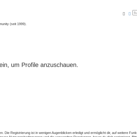
Suche
Erw
unity (seit 1999).
ein, um Profile anzuschauen.
 Die Registrierung ist in wenigen Augenblicken erledigt und ermöglicht dir, auf weitere Funk
sere Nutzungsbedingungen und die verwandten Regelungen, bevor du dich registrierst. Bitte