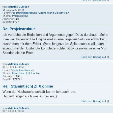
von
Matthias Gubisch
16.12.2024, 10:46
Forum:
Programmiersprachen, Quelltext und Bibliotheken
Thema:
Projekstruktur
Antworten:
15
Zugriffe:
6787
Re: Projekstruktur
Ich verstehe die Bedenken und Argumente gegen DLLs durchaus. Meine
Idee war folgende: Die Engine wird in einer eigenen Solution entwickelt,
zusammen mit dem Editor. Wenn ich jetzt ein Spiel machen will dann
erzeugt mir den Editor die komplette Folder Struktur inklusive einer VS
Solution die ein Exec...
Rufe den Beitrag auf
von
Matthias Gubisch
08.12.2024, 20:56
Forum:
Vorstellungsbereich
Thema:
[Stammtisch] ZFX online
Antworten:
163
Zugriffe:
121221
Re: [Stammtisch] ZFX online
Wenn der Nachwuchs schläft komm ich auch rum.
Hab evtl sogar auch was zu zeigen ;)
Rufe den Beitrag auf
von
Matthias Gubisch
08.12.2024, 20:52