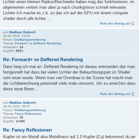
Lichter einen kleinen Radius/Reichweite haben mag das funktionieren, im
allgemeinen verliert man aber ja nach chunkgrösse schnell relevante
Lichter Ich mache es z.b. so das ich auf der GPU mit einem compute
shader durch alle lichter ...
Rufe den Beitrag auf
von
Matthias Gubisch
30.04.2025, 22:00
Forum:
Grafikprogrammierung
Thema:
Forward+ vs Deffered Rendering
Antworten:
14
Zugriffe:
8651
Re: Forward+ vs Deffered Rendering
Dann fang ich mal an: Deffered Rendering ist daraus entstanden das man
festgestellt hat dass bei vielen Lichter der Beleuchtungspart im Shader
sehr teuer wurde. Wenn man viel Overdraw in der Szene hat macht man
die Lichtberechnung potenziell viele male umsonst. Um zu erreichen dass
diese teure Berec...
Rufe den Beitrag auf
von
Matthias Gubisch
28.04.2025, 09:57
Forum:
Grafikprogrammierung
Thema:
Fancy Reflexionen
Antworten:
28
Zugriffe:
11486
Re: Fancy Reflexionen
Kupfer ist ein Metall also Metallness auf 1.0 Kupfer (Cu) bekommst du an