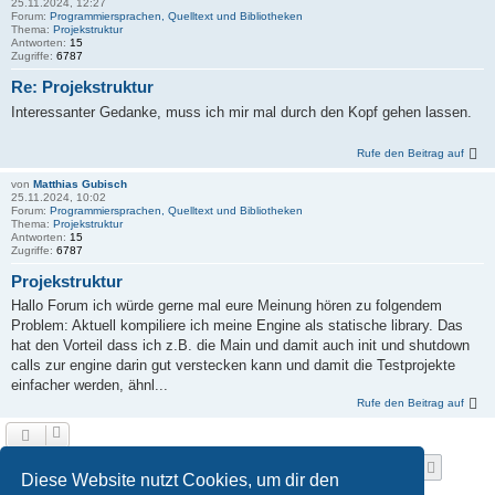
25.11.2024, 12:27
Forum:
Programmiersprachen, Quelltext und Bibliotheken
Thema:
Projekstruktur
Antworten:
15
Zugriffe:
6787
Re: Projekstruktur
Interessanter Gedanke, muss ich mir mal durch den Kopf gehen lassen.
Rufe den Beitrag auf
von
Matthias Gubisch
25.11.2024, 10:02
Forum:
Programmiersprachen, Quelltext und Bibliotheken
Thema:
Projekstruktur
Antworten:
15
Zugriffe:
6787
Projekstruktur
Hallo Forum ich würde gerne mal eure Meinung hören zu folgendem
Problem: Aktuell kompiliere ich meine Engine als statische library. Das
hat den Vorteil dass ich z.B. die Main und damit auch init und shutdown
calls zur engine darin gut verstecken kann und damit die Testprojekte
einfacher werden, ähnl...
Rufe den Beitrag auf
Seite
1
von
18
1
2
3
4
5
18
Nächst
Die Suche ergab 516 Treffer
…
Diese Website nutzt Cookies, um dir den