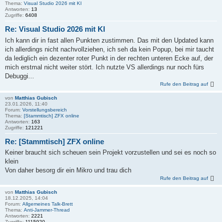
Thema:
Visual Studio 2026 mit KI
Antworten:
13
Zugriffe:
6408
Re: Visual Studio 2026 mit KI
Ich kann dir in fast allen Punkten zustimmen. Das mit den Updated kann
ich allerdings nicht nachvollziehen, ich seh da kein Popup, bei mir taucht
da lediglich ein dezenter roter Punkt in der rechten unteren Ecke auf, der
mich erstmal nicht weiter stört. Ich nutzte VS allerdings nur noch fürs
Debuggi...
Rufe den Beitrag auf
von
Matthias Gubisch
23.01.2026, 11:40
Forum:
Vorstellungsbereich
Thema:
[Stammtisch] ZFX online
Antworten:
163
Zugriffe:
121221
Re: [Stammtisch] ZFX online
Keiner braucht sich scheuen sein Projekt vorzustellen und sei es noch so
klein
Von daher besorg dir ein Mikro und trau dich
Rufe den Beitrag auf
von
Matthias Gubisch
18.12.2025, 14:04
Forum:
Allgemeines Talk-Brett
Thema:
Anti-Jammer-Thread
Antworten:
2221
Zugriffe:
1115920