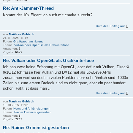
Re: Anti-Jammer-Thread
Kommt der 10x Eigentlich auch mit cmake zurecht?
Rufe den Beitrag auf
von
Matthias Gubisch
24.11.2025, 11:16
Forum:
Grafikprogrammierung
Thema:
Vulkan oder OpenGL als Grafikinterface
Antworten:
7
Zugriffe:
6699
Re: Vulkan oder OpenGL als Grafikinterface
Ich hab zwar keine Erfahrung mit OpenGL, aber dafür mit Vulkan, DirectX
9/10/12 Ich fasse hier Vulkan und DX12 mal als LowLevelAPIs
zusammen weil sie doch in vielen Punkten sehr sehr ähnlich sind. 1000e
Zeilen bis zum ersten Dreieck sind es nicht ganz, aber ein paar hundert
schon. Fakt ist dass man ...
Rufe den Beitrag auf
von
Matthias Gubisch
10.10.2025, 11:06
Forum:
News und Ankündigungen
Thema:
Rainer Grimm ist gestorben
Antworten:
3
Zugriffe:
7247
Re: Rainer Grimm ist gestorben