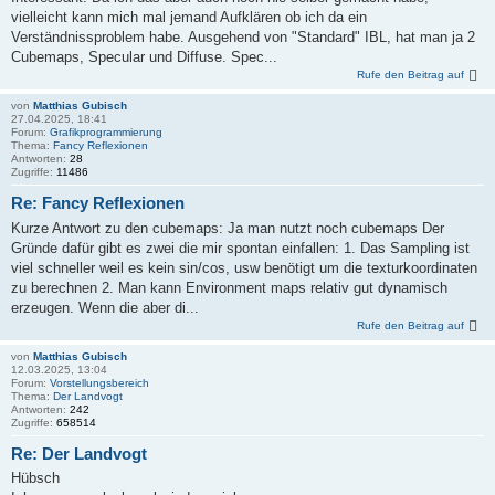
vielleicht kann mich mal jemand Aufklären ob ich da ein
Verständnissproblem habe. Ausgehend von "Standard" IBL, hat man ja 2
Cubemaps, Specular und Diffuse. Spec...
Rufe den Beitrag auf
von
Matthias Gubisch
27.04.2025, 18:41
Forum:
Grafikprogrammierung
Thema:
Fancy Reflexionen
Antworten:
28
Zugriffe:
11486
Re: Fancy Reflexionen
Kurze Antwort zu den cubemaps: Ja man nutzt noch cubemaps Der
Gründe dafür gibt es zwei die mir spontan einfallen: 1. Das Sampling ist
viel schneller weil es kein sin/cos, usw benötigt um die texturkoordinaten
zu berechnen 2. Man kann Environment maps relativ gut dynamisch
erzeugen. Wenn die aber di...
Rufe den Beitrag auf
von
Matthias Gubisch
12.03.2025, 13:04
Forum:
Vorstellungsbereich
Thema:
Der Landvogt
Antworten:
242
Zugriffe:
658514
Re: Der Landvogt
Hübsch