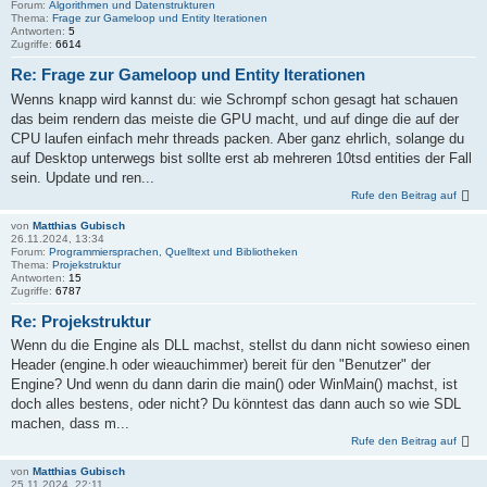
Forum:
Algorithmen und Datenstrukturen
Thema:
Frage zur Gameloop und Entity Iterationen
Antworten:
5
Zugriffe:
6614
Re: Frage zur Gameloop und Entity Iterationen
Wenns knapp wird kannst du: wie Schrompf schon gesagt hat schauen
das beim rendern das meiste die GPU macht, und auf dinge die auf der
CPU laufen einfach mehr threads packen. Aber ganz ehrlich, solange du
auf Desktop unterwegs bist sollte erst ab mehreren 10tsd entities der Fall
sein. Update und ren...
Rufe den Beitrag auf
von
Matthias Gubisch
26.11.2024, 13:34
Forum:
Programmiersprachen, Quelltext und Bibliotheken
Thema:
Projekstruktur
Antworten:
15
Zugriffe:
6787
Re: Projekstruktur
Wenn du die Engine als DLL machst, stellst du dann nicht sowieso einen
Header (engine.h oder wieauchimmer) bereit für den "Benutzer" der
Engine? Und wenn du dann darin die main() oder WinMain() machst, ist
doch alles bestens, oder nicht? Du könntest das dann auch so wie SDL
machen, dass m...
Rufe den Beitrag auf
von
Matthias Gubisch
25.11.2024, 22:11