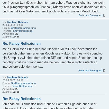
der frischen Luft (Dach) aber nicht zu sehen. Was du siehst ist irgendein
Oxid (Umgangssprachlich "Patina", Krishty hatte oben Wikipedia verlinkt)
und das ist kein Metall und sieht auch nicht aus wie ein Metall. Und ...
Rufe den Beitrag auf
von
Matthias Gubisch
28.04.2025, 09:13
Forum:
Grafikprogrammierung
Thema:
Fancy Reflexionen
Antworten:
28
Zugriffe:
11486
Re: Fancy Reflexionen
mein Halbwissen Für einen natürlicheren Metall-Look bevorzuge ich
persönlich daher immer einen Roughness-Faktor. D.h. es wird irgendwo
ein Sampler zwischen dem reinen Diffuse- und reinen Specular-Lookup
benötigt - natürlich kann man die beiden Grenzfälle nicht einfach so
interpolieren/blenden, sond...
Rufe den Beitrag auf
von
Matthias Gubisch
28.04.2025, 00:12
Forum:
Grafikprogrammierung
Thema:
Fancy Reflexionen
Antworten:
28
Zugriffe:
11486
Re: Fancy Reflexionen
Ich finde die Diskussion über Spheric Harmonics gerade auch sehr
Interessant. Da ich das aber auch noch nie selber gemacht habe,