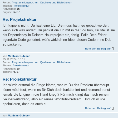
Forum:
Programmiersprachen, Quelltext und Bibliotheken
Thema:
Projekstruktur
Antworten:
15
Zugriffe:
6787
Re: Projekstruktur
Ich kapier's nicht. Du hast eine Lib. Die muss halt neu gebaut werden,
wenn sich was ändert. Du packst die Lib mit in die Solution, Du stellst sie
als Dependency in Deinem Hauptprojekt ein, fertig. Falls Dein Editor
irgendwie Code generiert, wär's wirklich ne Idee, diesen Code in ne DLL
zu packen u...
Rufe den Beitrag auf
von
Matthias Gubisch
25.11.2024, 16:11
Forum:
Programmiersprachen, Quelltext und Bibliotheken
Thema:
Projekstruktur
Antworten:
15
Zugriffe:
6787
Re: Projekstruktur
Ich würde erstmal die Frage klären, warum Du das Problem überhaupt
lösen möchtest, wenn es für Dich doch funktioniert und niemand sonst
jemals die Engine in die Hand kriegt? Für mich klingt das nach reinem
Sauberkeitsdrang, also ein reines Wohlfühl-Problem. Und ich würde
spekulieren, dass es auch e...
Rufe den Beitrag auf
von
Matthias Gubisch