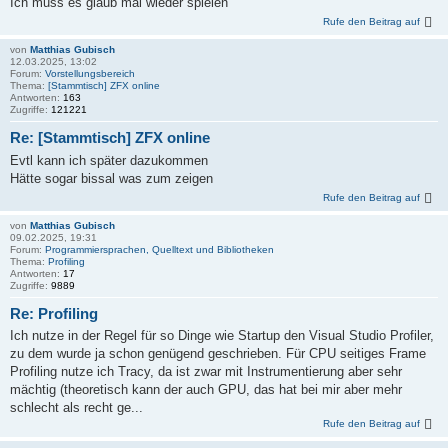
Ich muss es glaub mal wieder spielen
Rufe den Beitrag auf
von
Matthias Gubisch
12.03.2025, 13:02
Forum:
Vorstellungsbereich
Thema:
[Stammtisch] ZFX online
Antworten:
163
Zugriffe:
121221
Re: [Stammtisch] ZFX online
Evtl kann ich später dazukommen
Hätte sogar bissal was zum zeigen
Rufe den Beitrag auf
von
Matthias Gubisch
09.02.2025, 19:31
Forum:
Programmiersprachen, Quelltext und Bibliotheken
Thema:
Profiling
Antworten:
17
Zugriffe:
9889
Re: Profiling
Ich nutze in der Regel für so Dinge wie Startup den Visual Studio Profiler,
zu dem wurde ja schon genügend geschrieben. Für CPU seitiges Frame
Profiling nutze ich Tracy, da ist zwar mit Instrumentierung aber sehr
mächtig (theoretisch kann der auch GPU, das hat bei mir aber mehr
schlecht als recht ge...
Rufe den Beitrag auf