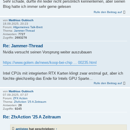
Sehr schade, durfte ihn leider nicht persönlich kennenlernen, aber seinen
Blog hatte ich immer sehr gerne gelesen
Rufe den Beitrag auf
von
Matthias Gubisch
18.09.2025, 20:23
Forum:
Allgemeines Talk-Brett
Thema:
Jammer-Thread
Antworten:
7727
Zugriffe:
2693276
Re: Jammer-Thread
Nvidia versucht seinen Vorsprung weiter auszubauen
https://www.golem.de/news/koop-bei-chip ... 00235.html
Intel CPUs mit integrierten RTX Karten klingt zwar erstmal gut, aber ich
fürchte gleichzeitig das Ende für Intels GPU Sparte...
Rufe den Beitrag auf
von
Matthias Gubisch
07.09.2025, 07:37
Forum:
ZFX Action
Thema:
ZfxAction '25 A Zeitraum
Antworten:
28
Zugriffe:
9245
Re: ZfxAction '25 A Zeitraum
antisteo
hat geschrieben:
↑