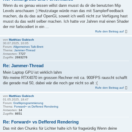
Wenn du es genau wissen willst dann musst du dir die benutzten Mip
Levels anschauen :) Heutzutage würde man das mit SamplerFeedback
machen, da du das auf OpenGL soweit ich weiß nicht zur Verfügung hast
musst du das wohl selber machen. Ich hatte vor Jahren mal einen Shader
der mir farbcodiert in ein ...
Rufe den Beitrag auf
von
Matthias Gubisch
30.07.2025, 10:05
Forum:
Allgemeines Talk-Brett
Thema:
Jammer-Thread
Antworten:
7727
Zugriffe:
2693276
Re: Jammer-Thread
Mein Laptop GPU ist wirklich lahm
Wo meine RTX4070 im grossen Rechner mit ca. 900FPS rauscht schafft
die gerade mal 50, dabei wär die noch gar nicht so alt :(
Rufe den Beitrag auf
von
Matthias Gubisch
01.05.2025, 18:47
Forum:
Grafikprogrammierung
Thema:
Forward+ vs Deffered Rendering
Antworten:
14
Zugriffe:
8651
Re: Forward+ vs Deffered Rendering
Das mit den Chunks für Lichter halte ich für fragwürdig Wenn deine