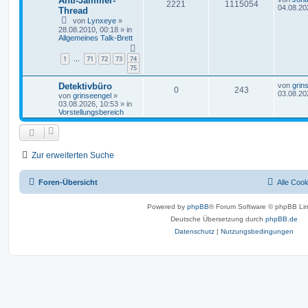
Anti-Jammer-
2221
1115054
04.08.20
Thread
von
Lynxeye
»
28.08.2010, 00:18
» in
Allgemeines Talk-Brett
1
71
72
73
74
…
75
Detektivbüro
von
grin
0
243
03.08.20
von
grinseengel
»
03.08.2026, 10:53
» in
Vorstellungsbereich
Zur erweiterten Suche
Foren-Übersicht
Alle Coo
Powered by
phpBB
® Forum Software © phpBB Lim
Deutsche Übersetzung durch
phpBB.de
Datenschutz
|
Nutzungsbedingungen