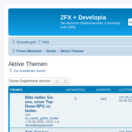
ZFX + Developia
Die deutsche Spieleentwickler-Community
(seit 1999).
Schnellzugriff
FAQ
Foren-Übersicht
Suche
Aktive Themen
Aktive Themen
Zur erweiterten Suche
Suche
Erweiterte Suche
THEMEN
ANTWORTEN
ZUGRIFFE
LETZTER
Bitte helfen Sie
von
no_
5
442
04.08.20
uns, unser Top-
Down-RPG zu
testen.
von
no_name_game_studio
»
03.08.2026, 14:51
» in
Vorstellungsbereich
von
Jona