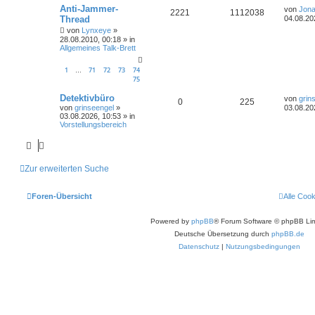
Anti-Jammer-
von
Jona
2221
1112038
Thread
04.08.20
von
Lynxeye
»
28.08.2010, 00:18
» in
Allgemeines Talk-Brett
1
71
72
73
74
…
75
Detektivbüro
von
grin
0
225
von
grinseengel
»
03.08.20
03.08.2026, 10:53
» in
Vorstellungsbereich
Zur erweiterten Suche
Foren-Übersicht
Alle Coo
Powered by
phpBB
® Forum Software © phpBB Lim
Deutsche Übersetzung durch
phpBB.de
Datenschutz
|
Nutzungsbedingungen