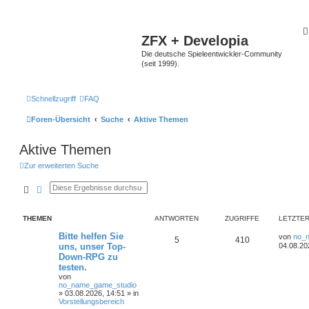
ZFX + Developia
Die deutsche Spieleentwickler-Community
(seit 1999).
Schnellzugriff
FAQ
Foren-Übersicht
Suche
Aktive Themen
Aktive Themen
Zur erweiterten Suche
Suche
Erweiterte Suche
THEMEN
ANTWORTEN
ZUGRIFFE
LETZTER
Bitte helfen Sie
von
no_
5
410
uns, unser Top-
04.08.20
Down-RPG zu
testen.
von
no_name_game_studio
»
03.08.2026, 14:51
» in
Vorstellungsbereich