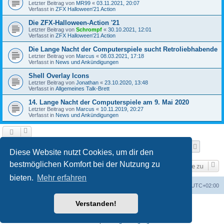
Letzter Beitrag von
MR99
«
03.11.2021, 20:07
Verfasst in
ZFX Halloween'21 Action
Die ZFX-Halloween-Action '21
Letzter Beitrag von
Schrompf
«
30.10.2021, 12:01
Verfasst in
ZFX Halloween'21 Action
Die Lange Nacht der Computerspiele sucht Retroliebhabende
Letzter Beitrag von
Marcus
«
08.03.2021, 17:18
Verfasst in
News und Ankündigungen
Shell Overlay Icons
Letzter Beitrag von
Jonathan
«
23.10.2020, 13:48
Verfasst in
Allgemeines Talk-Brett
14. Lange Nacht der Computerspiele am 9. Mai 2020
Letzter Beitrag von
Marcus
«
10.11.2019, 20:27
Verfasst in
News und Ankündigungen
Seite
1
von
25
1
2
3
4
5
25
Nächst
Die Suche ergab 610 Treffer
…
Diese Website nutzt Cookies, um dir den
bestmöglichen Komfort bei der Nutzung zu
Gehe zu
bieten.
Mehr erfahren
Foren-Übersicht
Alle Cookies löschen
Alle Zeiten sind
UTC+02:00
Verstanden!
Powered by
phpBB
® Forum Software © phpBB Limited
Deutsche Übersetzung durch
phpBB.de
Datenschutz
|
Nutzungsbedingungen