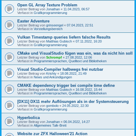
Open GL Array Texture Problem
Letzter Beitrag von
Jonathan
«
11.04.2023, 06:57
Verfasst in
Grafikprogrammierung
Easter Adventure
Letzter Beitrag von
grinseengel
«
07.04.2023, 22:51
Verfasst in
Vorstellungsbereich
Vulkan Timestamp queries liefern falsche Results
Letzter Beitrag von
Matthias Gubisch
«
07.11.2022, 16:20
Verfasst in
Grafikprogrammierung
CMake und VisualStudio fügen was ein, was da nicht hin soll
Letzter Beitrag von
Schrompf
«
27.08.2022, 12:06
Verfasst in
Programmiersprachen, Quelltext und Bibliotheken
Visual Studio-Compiler halbwegs frei nutzbar
Letzter Beitrag von
Krishty
«
18.08.2022, 21:49
Verfasst in
News und Ankündigungen
CMAKE dependency trigger bei compile time define
Letzter Beitrag von
Matthias Gubisch
«
16.08.2022, 15:44
Verfasst in
Programmiersprachen, Quelltext und Bibliotheken
[DX11] DX11 mehr Auflösungen als in der Systemsteuerung
Letzter Beitrag von
gombolo
«
24.05.2022, 22:30
Verfasst in
Grafikprogrammierung
Hyperbolica
Letzter Beitrag von
Jonathan
«
06.04.2022, 14:27
Verfasst in
Allgemeines Talk-Brett
Website zur ZFX Halloween'21 Action