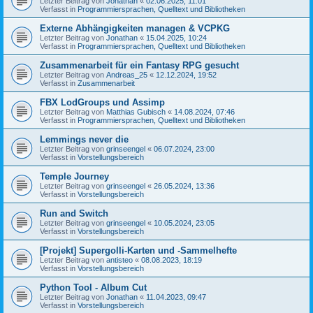
Letzter Beitrag von
Jonathan
«
02.06.2025, 11:01
Verfasst in
Programmiersprachen, Quelltext und Bibliotheken
Externe Abhängigkeiten managen & VCPKG
Letzter Beitrag von
Jonathan
«
15.04.2025, 10:24
Verfasst in
Programmiersprachen, Quelltext und Bibliotheken
Zusammenarbeit für ein Fantasy RPG gesucht
Letzter Beitrag von
Andreas_25
«
12.12.2024, 19:52
Verfasst in
Zusammenarbeit
FBX LodGroups und Assimp
Letzter Beitrag von
Matthias Gubisch
«
14.08.2024, 07:46
Verfasst in
Programmiersprachen, Quelltext und Bibliotheken
Lemmings never die
Letzter Beitrag von
grinseengel
«
06.07.2024, 23:00
Verfasst in
Vorstellungsbereich
Temple Journey
Letzter Beitrag von
grinseengel
«
26.05.2024, 13:36
Verfasst in
Vorstellungsbereich
Run and Switch
Letzter Beitrag von
grinseengel
«
10.05.2024, 23:05
Verfasst in
Vorstellungsbereich
[Projekt] Supergolli-Karten und -Sammelhefte
Letzter Beitrag von
antisteo
«
08.08.2023, 18:19
Verfasst in
Vorstellungsbereich
Python Tool - Album Cut
Letzter Beitrag von
Jonathan
«
11.04.2023, 09:47
Verfasst in
Vorstellungsbereich