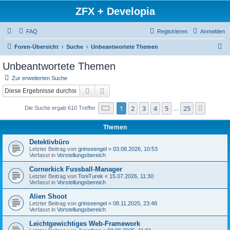
ZFX + Developia
FAQ
Registrieren
Anmelden
S
Foren-Übersicht
Suche
Unbeantwortete Themen
u
Unbeantwortete Themen
c
Zur erweiterten Suche
h
Suche
Erweiterte Suche
e
Seite
1
von
25
1
2
3
4
5
25
Nächst
Die Suche ergab 610 Treffer
…
Themen
Detektivbüro
Letzter Beitrag von
grinseengel
«
03.08.2026, 10:53
Verfasst in
Vorstellungsbereich
Cornerkick Fussball-Manager
Letzter Beitrag von
ToniTurek
«
15.07.2026, 11:30
Verfasst in
Vorstellungsbereich
Alien Shoot
Letzter Beitrag von
grinseengel
«
08.11.2025, 23:48
Verfasst in
Vorstellungsbereich
Leichtgewichtiges Web-Framework