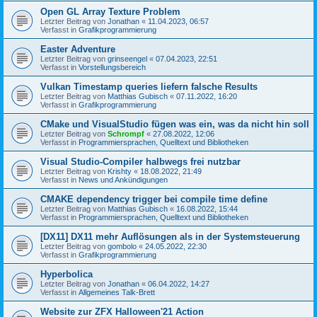
Open GL Array Texture Problem
Letzter Beitrag von
Jonathan
«
11.04.2023, 06:57
Verfasst in
Grafikprogrammierung
Easter Adventure
Letzter Beitrag von
grinseengel
«
07.04.2023, 22:51
Verfasst in
Vorstellungsbereich
Vulkan Timestamp queries liefern falsche Results
Letzter Beitrag von
Matthias Gubisch
«
07.11.2022, 16:20
Verfasst in
Grafikprogrammierung
CMake und VisualStudio fügen was ein, was da nicht hin soll
Letzter Beitrag von
Schrompf
«
27.08.2022, 12:06
Verfasst in
Programmiersprachen, Quelltext und Bibliotheken
Visual Studio-Compiler halbwegs frei nutzbar
Letzter Beitrag von
Krishty
«
18.08.2022, 21:49
Verfasst in
News und Ankündigungen
CMAKE dependency trigger bei compile time define
Letzter Beitrag von
Matthias Gubisch
«
16.08.2022, 15:44
Verfasst in
Programmiersprachen, Quelltext und Bibliotheken
[DX11] DX11 mehr Auflösungen als in der Systemsteuerung
Letzter Beitrag von
gombolo
«
24.05.2022, 22:30
Verfasst in
Grafikprogrammierung
Hyperbolica
Letzter Beitrag von
Jonathan
«
06.04.2022, 14:27
Verfasst in
Allgemeines Talk-Brett
Website zur ZFX Halloween'21 Action