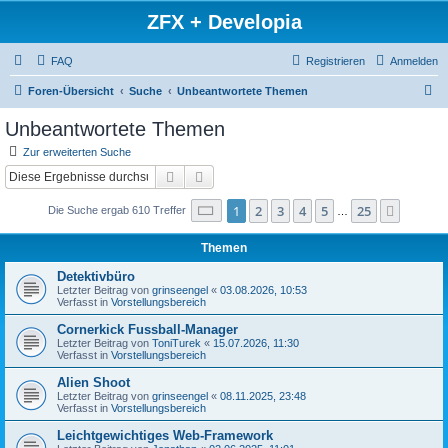
ZFX + Developia
FAQ
Registrieren
Anmelden
S
Foren-Übersicht
Suche
Unbeantwortete Themen
u
Unbeantwortete Themen
c
Zur erweiterten Suche
h
Suche
Erweiterte Suche
e
Seite
1
von
25
1
2
3
4
5
25
Nächst
Die Suche ergab 610 Treffer
…
Themen
Detektivbüro
Letzter Beitrag von
grinseengel
«
03.08.2026, 10:53
Verfasst in
Vorstellungsbereich
Cornerkick Fussball-Manager
Letzter Beitrag von
ToniTurek
«
15.07.2026, 11:30
Verfasst in
Vorstellungsbereich
Alien Shoot
Letzter Beitrag von
grinseengel
«
08.11.2025, 23:48
Verfasst in
Vorstellungsbereich
Leichtgewichtiges Web-Framework