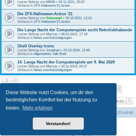
Letzter Beitrag von
MR99
«
03.11.2021, 20:07
Verfasst in
ZFX Halloween'21 Action
Die ZFX-Halloween-Action '21
Letzter Beitrag von
Schrompf
«
30.10.2021, 12:01
Verfasst in
ZFX Halloween'21 Action
Die Lange Nacht der Computerspiele sucht Retroliebhabende
Letzter Beitrag von
Marcus
«
08.03.2021, 17:18
Verfasst in
News und Ankündigungen
Shell Overlay Icons
Letzter Beitrag von
Jonathan
«
23.10.2020, 13:48
Verfasst in
Allgemeines Talk-Brett
14. Lange Nacht der Computerspiele am 9. Mai 2020
Letzter Beitrag von
Marcus
«
10.11.2019, 20:27
Verfasst in
News und Ankündigungen
Seite
1
von
25
1
2
3
4
5
25
Nächst
Die Suche ergab 610 Treffer
…
Diese Website nutzt Cookies, um dir den
bestmöglichen Komfort bei der Nutzung zu
Gehe zu
bieten.
Mehr erfahren
Foren-Übersicht
Alle Cookies löschen
Alle Zeiten sind
UTC+02:00
Verstanden!
Powered by
phpBB
® Forum Software © phpBB Limited
Deutsche Übersetzung durch
phpBB.de
Datenschutz
|
Nutzungsbedingungen