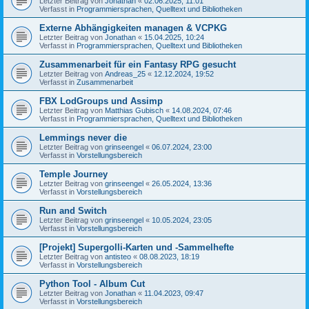
Letzter Beitrag von
Jonathan
«
02.06.2025, 11:01
Verfasst in
Programmiersprachen, Quelltext und Bibliotheken
Externe Abhängigkeiten managen & VCPKG
Letzter Beitrag von
Jonathan
«
15.04.2025, 10:24
Verfasst in
Programmiersprachen, Quelltext und Bibliotheken
Zusammenarbeit für ein Fantasy RPG gesucht
Letzter Beitrag von
Andreas_25
«
12.12.2024, 19:52
Verfasst in
Zusammenarbeit
FBX LodGroups und Assimp
Letzter Beitrag von
Matthias Gubisch
«
14.08.2024, 07:46
Verfasst in
Programmiersprachen, Quelltext und Bibliotheken
Lemmings never die
Letzter Beitrag von
grinseengel
«
06.07.2024, 23:00
Verfasst in
Vorstellungsbereich
Temple Journey
Letzter Beitrag von
grinseengel
«
26.05.2024, 13:36
Verfasst in
Vorstellungsbereich
Run and Switch
Letzter Beitrag von
grinseengel
«
10.05.2024, 23:05
Verfasst in
Vorstellungsbereich
[Projekt] Supergolli-Karten und -Sammelhefte
Letzter Beitrag von
antisteo
«
08.08.2023, 18:19
Verfasst in
Vorstellungsbereich
Python Tool - Album Cut
Letzter Beitrag von
Jonathan
«
11.04.2023, 09:47
Verfasst in
Vorstellungsbereich