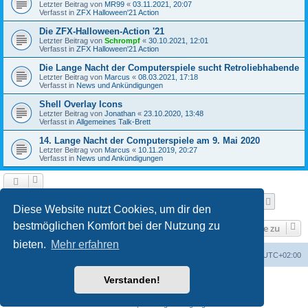
Letzter Beitrag von
MR99
«
03.11.2021, 20:07
Verfasst in
ZFX Halloween'21 Action
Die ZFX-Halloween-Action '21
Letzter Beitrag von
Schrompf
«
30.10.2021, 12:01
Verfasst in
ZFX Halloween'21 Action
Die Lange Nacht der Computerspiele sucht Retroliebhabende
Letzter Beitrag von
Marcus
«
08.03.2021, 17:18
Verfasst in
News und Ankündigungen
Shell Overlay Icons
Letzter Beitrag von
Jonathan
«
23.10.2020, 13:48
Verfasst in
Allgemeines Talk-Brett
14. Lange Nacht der Computerspiele am 9. Mai 2020
Letzter Beitrag von
Marcus
«
10.11.2019, 20:27
Verfasst in
News und Ankündigungen
Seite
1
von
25
1
2
3
4
5
25
Nächst
Die Suche ergab 610 Treffer
…
Diese Website nutzt Cookies, um dir den
bestmöglichen Komfort bei der Nutzung zu
Gehe zu
bieten.
Mehr erfahren
Foren-Übersicht
Alle Cookies löschen
Alle Zeiten sind
UTC+02:00
Verstanden!
Powered by
phpBB
® Forum Software © phpBB Limited
Deutsche Übersetzung durch
phpBB.de
Datenschutz
|
Nutzungsbedingungen