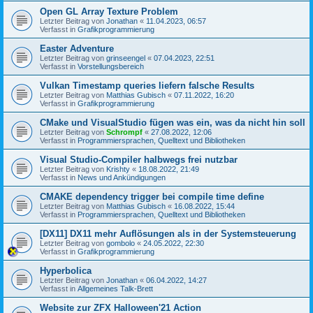
Open GL Array Texture Problem
Letzter Beitrag von
Jonathan
«
11.04.2023, 06:57
Verfasst in
Grafikprogrammierung
Easter Adventure
Letzter Beitrag von
grinseengel
«
07.04.2023, 22:51
Verfasst in
Vorstellungsbereich
Vulkan Timestamp queries liefern falsche Results
Letzter Beitrag von
Matthias Gubisch
«
07.11.2022, 16:20
Verfasst in
Grafikprogrammierung
CMake und VisualStudio fügen was ein, was da nicht hin soll
Letzter Beitrag von
Schrompf
«
27.08.2022, 12:06
Verfasst in
Programmiersprachen, Quelltext und Bibliotheken
Visual Studio-Compiler halbwegs frei nutzbar
Letzter Beitrag von
Krishty
«
18.08.2022, 21:49
Verfasst in
News und Ankündigungen
CMAKE dependency trigger bei compile time define
Letzter Beitrag von
Matthias Gubisch
«
16.08.2022, 15:44
Verfasst in
Programmiersprachen, Quelltext und Bibliotheken
[DX11] DX11 mehr Auflösungen als in der Systemsteuerung
Letzter Beitrag von
gombolo
«
24.05.2022, 22:30
Verfasst in
Grafikprogrammierung
Hyperbolica
Letzter Beitrag von
Jonathan
«
06.04.2022, 14:27
Verfasst in
Allgemeines Talk-Brett
Website zur ZFX Halloween'21 Action