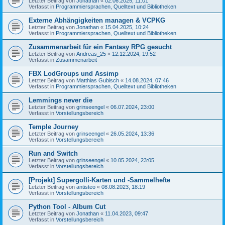
Letzter Beitrag von
Jonathan
«
02.06.2025, 11:01
Verfasst in
Programmiersprachen, Quelltext und Bibliotheken
Externe Abhängigkeiten managen & VCPKG
Letzter Beitrag von
Jonathan
«
15.04.2025, 10:24
Verfasst in
Programmiersprachen, Quelltext und Bibliotheken
Zusammenarbeit für ein Fantasy RPG gesucht
Letzter Beitrag von
Andreas_25
«
12.12.2024, 19:52
Verfasst in
Zusammenarbeit
FBX LodGroups und Assimp
Letzter Beitrag von
Matthias Gubisch
«
14.08.2024, 07:46
Verfasst in
Programmiersprachen, Quelltext und Bibliotheken
Lemmings never die
Letzter Beitrag von
grinseengel
«
06.07.2024, 23:00
Verfasst in
Vorstellungsbereich
Temple Journey
Letzter Beitrag von
grinseengel
«
26.05.2024, 13:36
Verfasst in
Vorstellungsbereich
Run and Switch
Letzter Beitrag von
grinseengel
«
10.05.2024, 23:05
Verfasst in
Vorstellungsbereich
[Projekt] Supergolli-Karten und -Sammelhefte
Letzter Beitrag von
antisteo
«
08.08.2023, 18:19
Verfasst in
Vorstellungsbereich
Python Tool - Album Cut
Letzter Beitrag von
Jonathan
«
11.04.2023, 09:47
Verfasst in
Vorstellungsbereich