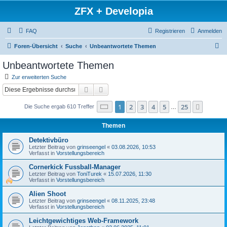
ZFX + Developia
FAQ
Registrieren
Anmelden
S
Foren-Übersicht
Suche
Unbeantwortete Themen
u
Unbeantwortete Themen
c
Zur erweiterten Suche
h
Suche
Erweiterte Suche
e
Seite
1
von
25
1
2
3
4
5
25
Nächst
Die Suche ergab 610 Treffer
…
Themen
Detektivbüro
Letzter Beitrag von
grinseengel
«
03.08.2026, 10:53
Verfasst in
Vorstellungsbereich
Cornerkick Fussball-Manager
Letzter Beitrag von
ToniTurek
«
15.07.2026, 11:30
Verfasst in
Vorstellungsbereich
Alien Shoot
Letzter Beitrag von
grinseengel
«
08.11.2025, 23:48
Verfasst in
Vorstellungsbereich
Leichtgewichtiges Web-Framework