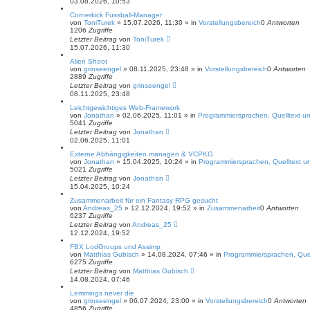
03.08.2026, 10:53
Cornerkick Fussball-Manager
von
ToniTurek
»
15.07.2026, 11:30
» in
Vorstellungsbereich
0
Antworten
1206
Zugriffe
Letzter Beitrag
von
ToniTurek
15.07.2026, 11:30
Alien Shoot
von
grinseengel
»
08.11.2025, 23:48
» in
Vorstellungsbereich
0
Antworten
2889
Zugriffe
Letzter Beitrag
von
grinseengel
08.11.2025, 23:48
Leichtgewichtiges Web-Framework
von
Jonathan
»
02.06.2025, 11:01
» in
Programmiersprachen, Quelltext un
5041
Zugriffe
Letzter Beitrag
von
Jonathan
02.06.2025, 11:01
Externe Abhängigkeiten managen & VCPKG
von
Jonathan
»
15.04.2025, 10:24
» in
Programmiersprachen, Quelltext un
5021
Zugriffe
Letzter Beitrag
von
Jonathan
15.04.2025, 10:24
Zusammenarbeit für ein Fantasy RPG gesucht
von
Andreas_25
»
12.12.2024, 19:52
» in
Zusammenarbeit
0
Antworten
6237
Zugriffe
Letzter Beitrag
von
Andreas_25
12.12.2024, 19:52
FBX LodGroups und Assimp
von
Matthias Gubisch
»
14.08.2024, 07:46
» in
Programmiersprachen, Quel
6275
Zugriffe
Letzter Beitrag
von
Matthias Gubisch
14.08.2024, 07:46
Lemmings never die
von
grinseengel
»
06.07.2024, 23:00
» in
Vorstellungsbereich
0
Antworten
4856
Zugriffe