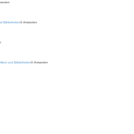
tworten
d Bibliotheken
0
Antworten
n
ltext und Bibliotheken
0
Antworten