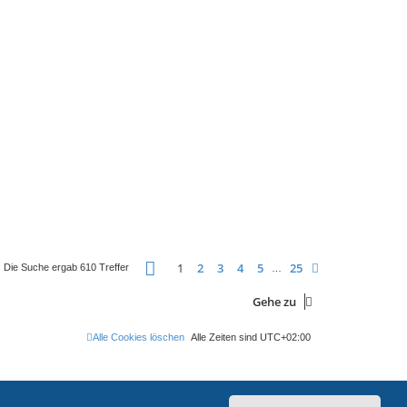
Seite
1
von
25
1
2
3
4
5
25
Nächste
Die Suche ergab 610 Treffer
…
Gehe zu
Alle Cookies löschen
Alle Zeiten sind
UTC+02:00