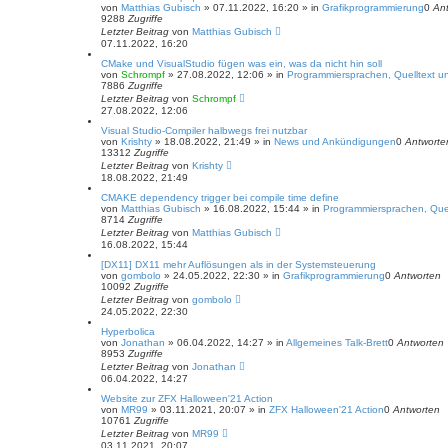
von
Matthias Gubisch
»
07.11.2022, 16:20
» in
Grafikprogrammierung
0
An
9288
Zugriffe
Letzter Beitrag
von
Matthias Gubisch
07.11.2022, 16:20
CMake und VisualStudio fügen was ein, was da nicht hin soll
von
Schrompf
»
27.08.2022, 12:06
» in
Programmiersprachen, Quelltext un
7886
Zugriffe
Letzter Beitrag
von
Schrompf
27.08.2022, 12:06
Visual Studio-Compiler halbwegs frei nutzbar
von
Krishty
»
18.08.2022, 21:49
» in
News und Ankündigungen
0
Antworte
13312
Zugriffe
Letzter Beitrag
von
Krishty
18.08.2022, 21:49
CMAKE dependency trigger bei compile time define
von
Matthias Gubisch
»
16.08.2022, 15:44
» in
Programmiersprachen, Quel
8714
Zugriffe
Letzter Beitrag
von
Matthias Gubisch
16.08.2022, 15:44
[DX11] DX11 mehr Auflösungen als in der Systemsteuerung
von
gombolo
»
24.05.2022, 22:30
» in
Grafikprogrammierung
0
Antworten
10092
Zugriffe
Letzter Beitrag
von
gombolo
24.05.2022, 22:30
Hyperbolica
von
Jonathan
»
06.04.2022, 14:27
» in
Allgemeines Talk-Brett
0
Antworten
8953
Zugriffe
Letzter Beitrag
von
Jonathan
06.04.2022, 14:27
Website zur ZFX Halloween'21 Action
von
MR99
»
03.11.2021, 20:07
» in
ZFX Halloween'21 Action
0
Antworten
10761
Zugriffe
Letzter Beitrag
von
MR99
03.11.2021, 20:07