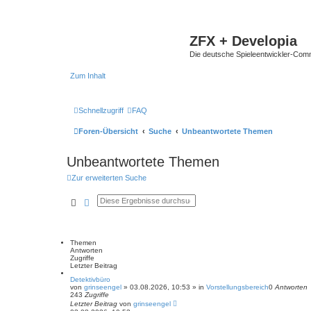
ZFX + Developia
Die deutsche Spieleentwickler-Comm
Zum Inhalt
Schnellzugriff
FAQ
Foren-Übersicht
Suche
Unbeantwortete Themen
Unbeantwortete Themen
Zur erweiterten Suche
Suche
Erweiterte Suche
Themen
Antworten
Zugriffe
Letzter Beitrag
Detektivbüro
von
grinseengel
»
03.08.2026, 10:53
» in
Vorstellungsbereich
0
Antworten
243
Zugriffe
Letzter Beitrag
von
grinseengel