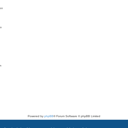
en
en
n
Powered by
phpBB
® Forum Software © phpBB Limited
Deutsche Übersetzung durch
phpBB.de
Datenschutz
|
Nutzungsbedingungen