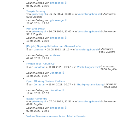
Letzter Beitrag
von
grinseengel
06.07.2024, 23:00
Temple Journey
von
grinseengel
»
26.05.2024, 13:36
» in
Vorstellungsbereich
0
Antworten
5209
Zugriffe
Letzter Beitrag
von
grinseengel
26.05.2024, 13:36
Run and Switch
von
grinseengel
»
10.05.2024, 23:05
» in
Vorstellungsbereich
0
Antworten
5118
Zugriffe
Letzter Beitrag
von
grinseengel
10.05.2024, 23:05
[Projekt] Supergolli-Karten und -Sammelhefte
0
Antworten
von
antisteo
»
08.08.2023, 18:19
» in
Vorstellungsbereich
5652
Zugriffe
Letzter Beitrag
von
antisteo
08.08.2023, 18:19
Python Tool - Album Cut
0
Antworten
von
Jonathan
»
11.04.2023, 09:47
» in
Vorstellungsbereich
5856
Zugriffe
Letzter Beitrag
von
Jonathan
11.04.2023, 09:47
Open GL Array Texture Problem
0
Antworte
von
Jonathan
»
11.04.2023, 06:57
» in
Grafikprogrammierung
7923
Zugri
Letzter Beitrag
von
Jonathan
11.04.2023, 06:57
Easter Adventure
von
grinseengel
»
07.04.2023, 22:51
» in
Vorstellungsbereich
0
Antworten
6188
Zugriffe
Letzter Beitrag
von
grinseengel
07.04.2023, 22:51
Vulkan Timestamp queries liefern falsche Results