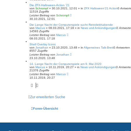
Die ZFX-Halloween-Action '21
von
Schrompf
»
30.10.2021, 12:01
» in
ZFX Halloween'21 Action
0
Antwort
11519
Zugriffe
Letzter Beitrag
von
Schrompf
30.10.2021, 12:01
Die Lange Nacht der Computerspiele sucht Retroliebhabende
von
Marcus
»
08.03.2021, 17:18
» in
News und Ankündigungen
0
Antwort
14593
Zugriffe
Letzter Beitrag
von
Marcus
08.03.2021, 17:18
Shell Overlay Icons
von
Jonathan
»
23.10.2020, 13:48
» in
Allgemeines Talk-Brett
0
Antworten
8557
Zugriffe
Letzter Beitrag
von
Jonathan
23.10.2020, 13:48
14. Lange Nacht der Computerspiele am 9. Mai 2020
von
Marcus
»
10.11.2019, 20:27
» in
News und Ankündigungen
0
Antworte
21376
Zugriffe
Letzter Beitrag
von
Marcus
10.11.2019, 20:27
Zur erweiterten Suche
Foren-Übersicht