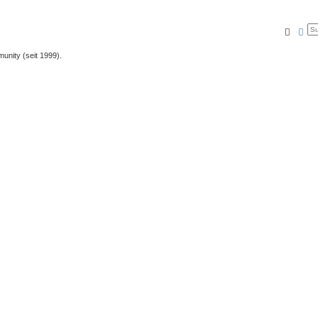
Suche
Erw
unity (seit 1999).