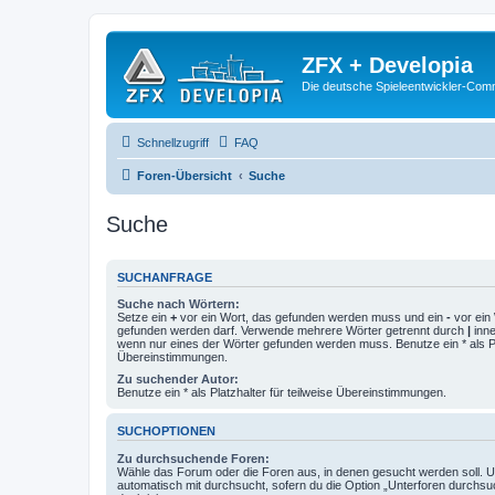
ZFX + Developia
Die deutsche Spieleentwickler-Comm
Schnellzugriff
FAQ
Foren-Übersicht
Suche
Suche
SUCHANFRAGE
Suche nach Wörtern:
Setze ein
+
vor ein Wort, das gefunden werden muss und ein
-
vor ein 
gefunden werden darf. Verwende mehrere Wörter getrennt durch
|
inne
wenn nur eines der Wörter gefunden werden muss. Benutze ein * als Pla
Übereinstimmungen.
Zu suchender Autor:
Benutze ein * als Platzhalter für teilweise Übereinstimmungen.
SUCHOPTIONEN
Zu durchsuchende Foren:
Wähle das Forum oder die Foren aus, in denen gesucht werden soll. 
automatisch mit durchsucht, sofern du die Option „Unterforen durchsu