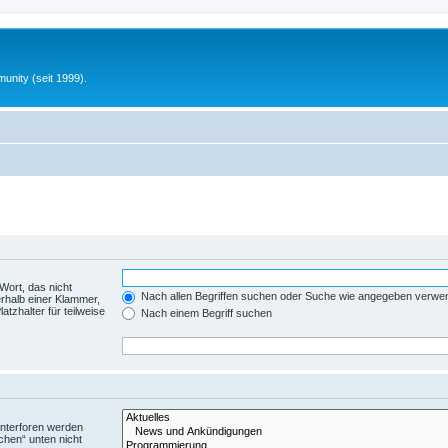
unity (seit 1999).
Wort, das nicht
Nach allen Begriffen suchen oder Suche wie angegeben verwe
rhalb einer Klammer,
tzhalter für teilweise
Nach einem Begriff suchen
Unterforen werden
chen“ unten nicht