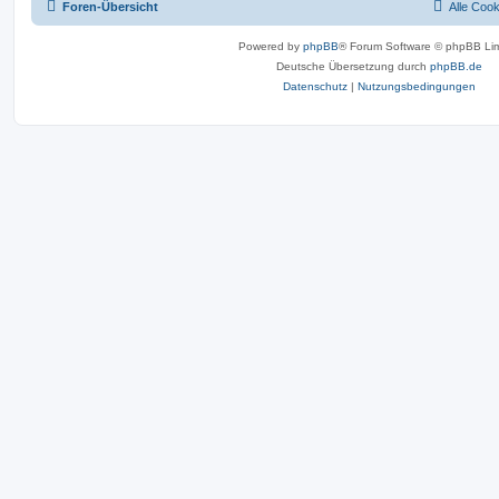
Foren-Übersicht
Alle Coo
Powered by
phpBB
® Forum Software © phpBB Lim
Deutsche Übersetzung durch
phpBB.de
Datenschutz
|
Nutzungsbedingungen