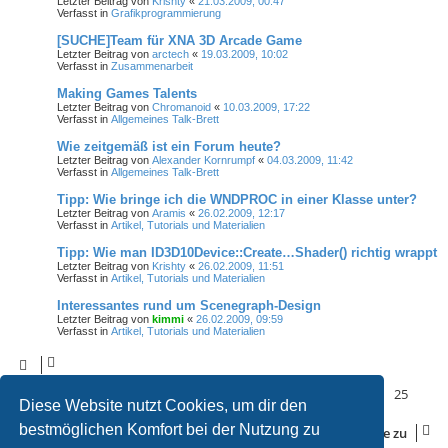
Letzter Beitrag von
Krishty
«
21.03.2009, 00:47
Verfasst in
Grafikprogrammierung
[SUCHE]Team für XNA 3D Arcade Game
Letzter Beitrag von
arctech
«
19.03.2009, 10:02
Verfasst in
Zusammenarbeit
Making Games Talents
Letzter Beitrag von
Chromanoid
«
10.03.2009, 17:22
Verfasst in
Allgemeines Talk-Brett
Wie zeitgemäß ist ein Forum heute?
Letzter Beitrag von
Alexander Kornrumpf
«
04.03.2009, 11:42
Verfasst in
Allgemeines Talk-Brett
Tipp: Wie bringe ich die WNDPROC in einer Klasse unter?
Letzter Beitrag von
Aramis
«
26.02.2009, 12:17
Verfasst in
Artikel, Tutorials und Materialien
Tipp: Wie man ID3D10Device::Create…Shader() richtig wrappt
Letzter Beitrag von
Krishty
«
26.02.2009, 11:51
Verfasst in
Artikel, Tutorials und Materialien
Interessantes rund um Scenegraph-Design
Letzter Beitrag von
kimmi
«
26.02.2009, 09:59
Verfasst in
Artikel, Tutorials und Materialien
Seite
25
von
25
1
21
22
23
24
25
Vorherige
Die Suche ergab 610 Treffer
…
Diese Website nutzt Cookies, um dir den
bestmöglichen Komfort bei der Nutzung zu
Gehe zu