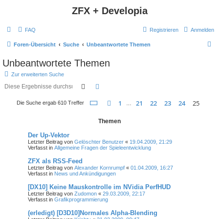
ZFX + Developia
FAQ
Registrieren
Anmelden
S
Foren-Übersicht
Suche
Unbeantwortete Themen
u
Unbeantwortete Themen
c
Zur erweiterten Suche
h
Suche
Erweiterte Suche
e
Seite
25
von
25
1
21
22
23
24
25
Vorherige
Die Suche ergab 610 Treffer
…
Themen
Der Up-Vektor
Letzter Beitrag von
Gelöschter Benutzer
«
19.04.2009, 21:29
Verfasst in
Allgemeine Fragen der Spieleentwicklung
ZFX als RSS-Feed
Letzter Beitrag von
Alexander Kornrumpf
«
01.04.2009, 16:27
Verfasst in
News und Ankündigungen
[DX10] Keine Mauskontrolle im NVidia PerfHUD
Letzter Beitrag von
Zudomon
«
29.03.2009, 22:17
Verfasst in
Grafikprogrammierung
(erledigt) [D3D10]Normales Alpha-Blending