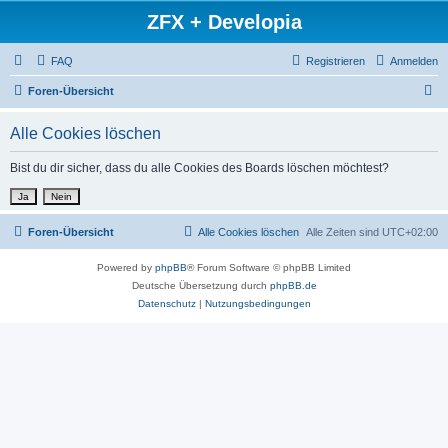
ZFX + Developia
FAQ
Registrieren
Anmelden
S
Foren-Übersicht
u
Alle Cookies löschen
c
h
Bist du dir sicher, dass du alle Cookies des Boards löschen möchtest?
e
Foren-Übersicht
Alle Cookies löschen
Alle Zeiten sind
UTC+02:00
Powered by
phpBB
® Forum Software © phpBB Limited
Deutsche Übersetzung durch
phpBB.de
Datenschutz
|
Nutzungsbedingungen