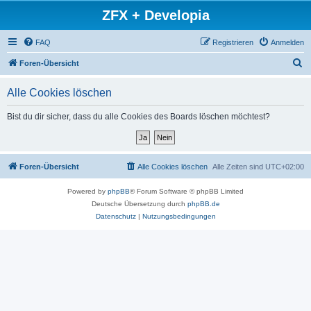
ZFX + Developia
FAQ
Registrieren
Anmelden
S
Foren-Übersicht
u
Alle Cookies löschen
c
h
Bist du dir sicher, dass du alle Cookies des Boards löschen möchtest?
e
Foren-Übersicht
Alle Cookies löschen
Alle Zeiten sind
UTC+02:00
Powered by
phpBB
® Forum Software © phpBB Limited
Deutsche Übersetzung durch
phpBB.de
Datenschutz
|
Nutzungsbedingungen