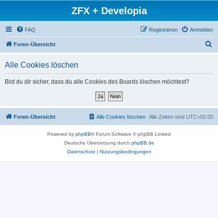
ZFX + Developia
FAQ
Registrieren
Anmelden
S
Foren-Übersicht
u
Alle Cookies löschen
c
h
Bist du dir sicher, dass du alle Cookies des Boards löschen möchtest?
e
Foren-Übersicht
Alle Cookies löschen
Alle Zeiten sind
UTC+02:00
Powered by
phpBB
® Forum Software © phpBB Limited
Deutsche Übersetzung durch
phpBB.de
Datenschutz
|
Nutzungsbedingungen