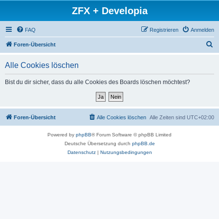
ZFX + Developia
FAQ
Registrieren
Anmelden
S
Foren-Übersicht
u
Alle Cookies löschen
c
h
Bist du dir sicher, dass du alle Cookies des Boards löschen möchtest?
e
Foren-Übersicht
Alle Cookies löschen
Alle Zeiten sind
UTC+02:00
Powered by
phpBB
® Forum Software © phpBB Limited
Deutsche Übersetzung durch
phpBB.de
Datenschutz
|
Nutzungsbedingungen