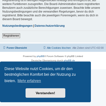
Registrierung ist in wenigen Augenblicken erledigt und ermöglicht dir, auf
weitere Funktionen zuzugreifen. Die Board-Administration kann registrierten
Benutzern auch zusätzliche Berechtigungen zuweisen. Beachte bitte unsere
Nutzungsbedingungen und die verwandten Regelungen, bevor du dich
registrierst. Bitte beachte auch die jeweiligen Forenregeln, wenn du dich in
diesem Board bewegst.
Nutzungsbedingungen
|
Datenschutzerklärung
Registrieren
Foren-Übersicht
Alle Cookies löschen
Alle Zeiten sind
UTC+02:00
Powered by
phpBB
® Forum Software © phpBB Limited
Deutsche Übersetzung durch
phpBB.de
Datenschutz
|
Nutzungsbedingungen
Diese Website nutzt Cookies, um dir den
bestmöglichen Komfort bei der Nutzung zu
bieten.
Mehr erfahren
Verstanden!