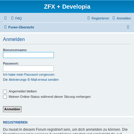
ZFX + Developia
FAQ
Registrieren
Anmelden
S
Foren-Übersicht
u
Anmelden
c
h
Benutzername:
e
Passwort:
Ich habe mein Passwort vergessen
Die Aktivierungs-E-Mail erneut senden
Angemeldet bleiben
Meinen Online-Status während dieser Sitzung verbergen
REGISTRIEREN
Du musst in diesem Forum registriert sein, um dich anmelden zu können. Die