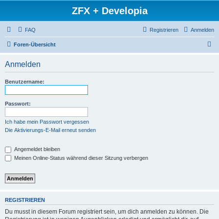
ZFX + Developia
FAQ
Registrieren
Anmelden
S
Foren-Übersicht
u
Anmelden
c
h
Benutzername:
e
Passwort:
Ich habe mein Passwort vergessen
Die Aktivierungs-E-Mail erneut senden
Angemeldet bleiben
Meinen Online-Status während dieser Sitzung verbergen
REGISTRIEREN
Du musst in diesem Forum registriert sein, um dich anmelden zu können. Die