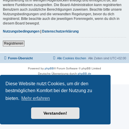
Registrierung ist in wenigen Augenblicken erledigt und ermöglicht dir, auf
weitere Funktionen zuzugreifen. Die Board-Administration kann registrierten
Benutzern auch zusätzliche Berechtigungen zuweisen. Beachte bitte unsere
Nutzungsbedingungen und die verwandten Regelungen, bevor du dich
registrierst. Bitte beachte auch die jeweiligen Forenregeln, wenn du dich in
diesem Board bewegst.
Nutzungsbedingungen
|
Datenschutzerklärung
Registrieren
Foren-Übersicht
Alle Cookies löschen
Alle Zeiten sind
UTC+02:00
Powered by
phpBB
® Forum Software © phpBB Limited
Deutsche Übersetzung durch
phpBB.de
Datenschutz
|
Nutzungsbedingungen
Diese Website nutzt Cookies, um dir den
bestmöglichen Komfort bei der Nutzung zu
bieten.
Mehr erfahren
Verstanden!