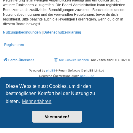
Registrierung ist in wenigen Augenblicken erledigt und ermöglicht dir, auf
weitere Funktionen zuzugreifen. Die Board-Administration kann registrierten
Benutzern auch zusätzliche Berechtigungen zuweisen. Beachte bitte unsere
Nutzungsbedingungen und die verwandten Regelungen, bevor du dich
registrierst. Bitte beachte auch die jeweiligen Forenregeln, wenn du dich in
diesem Board bewegst.
Nutzungsbedingungen
|
Datenschutzerklärung
Registrieren
Foren-Übersicht
Alle Cookies löschen
Alle Zeiten sind
UTC+02:00
Powered by
phpBB
® Forum Software © phpBB Limited
Deutsche Übersetzung durch
phpBB.de
Datenschutz
|
Nutzungsbedingungen
Diese Website nutzt Cookies, um dir den
bestmöglichen Komfort bei der Nutzung zu
bieten.
Mehr erfahren
Verstanden!