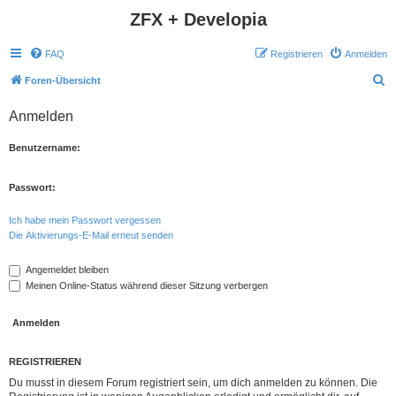
ZFX + Developia
FAQ
Registrieren
Anmelden
S
Foren-Übersicht
u
Anmelden
c
h
Benutzername:
e
Passwort:
Ich habe mein Passwort vergessen
Die Aktivierungs-E-Mail erneut senden
Angemeldet bleiben
Meinen Online-Status während dieser Sitzung verbergen
REGISTRIEREN
Du musst in diesem Forum registriert sein, um dich anmelden zu können. Die