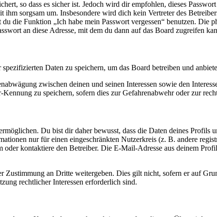
ert, so dass es sicher ist. Jedoch wird dir empfohlen, dieses Passwor
it ihm sorgsam um. Insbesondere wird dich kein Vertreter des Betreibe
nst du die Funktion „Ich habe mein Passwort vergessen“ benutzen. Di
asswort an diese Adresse, mit dem du dann auf das Board zugreifen kan
r spezifizierten Daten zu speichern, um das Board betreiben und anbiet
ssenabwägung zwischen deinen und seinen Interessen sowie den Interes
-Kennung zu speichern, sofern dies zur Gefahrenabwehr oder zur recht
möglichen. Du bist dir daher bewusst, dass die Daten deines Profils und
mationen nur für einen eingeschränkten Nutzerkreis (z. B. andere regist
oder kontaktiere den Betreiber. Die E-Mail-Adresse aus deinem Profil 
r Zustimmung an Dritte weitergeben. Dies gilt nicht, sofern er auf Gr
zung rechtlicher Interessen erforderlich sind.