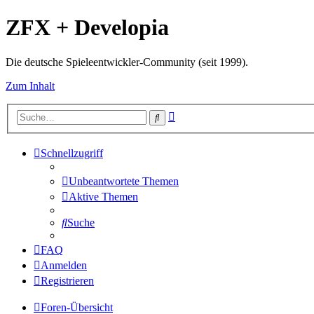
ZFX + Developia
Die deutsche Spieleentwickler-Community (seit 1999).
Zum Inhalt
Erweiterte
Suche
Suche
Schnellzugriff
Unbeantwortete Themen
Aktive Themen
Suche
FAQ
Anmelden
Registrieren
Foren-Übersicht