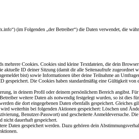
fx.info“) (im Folgenden „der Betreiber“) die Daten verwendet, die w
s mehrere Cookies. Cookies sind kleine Textdateien, die dein Browser 
ie aktuelle ID deiner Sitzung (damit dir alle Seitenaufrufe zugeordnet
angemeldet bist) sowie Informationen über deine Teilnahme an Umfragen
ID gespeichert. Die Cookies haben standardmäßig eine Gültigkeit von e
ierung, in deinem Profil oder deinem persönlichem Bereich angibst. Für
reiber weitere Daten als notwendig festgelegt wurden, so ist dies für 
 werden die dort eingegebenen Daten ebenfalls gespeichert. Gleiches gi
e wird weiterhin bei folgenden Aktionen gespeichert: Löschen und Änd
ktivierung, Benutzer-Passwort) und gescheiterte Anmeldeversuche. D
d nicht dauerhaft gespeichert.
eitere Daten gespeichert werden. Dazu gehören dein Abstimmungsverhal
nktionen.