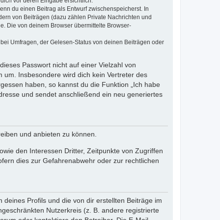
dich vor deren Eingabe ersichtlich.
wenn du einen Beitrag als Entwurf zwischenspeicherst. In
dern von Beiträgen (dazu zählen Private Nachrichten und
e. Die von deinem Browser übermittelte Browser-
 bei Umfragen, der Gelesen-Status von deinen Beiträgen oder
dieses Passwort nicht auf einer Vielzahl von
 um. Insbesondere wird dich kein Vertreter des
ergessen haben, so kannst du die Funktion „Ich habe
resse und sendet anschließend ein neu generiertes
reiben und anbieten zu können.
ie den Interessen Dritter, Zeitpunkte von Zugriffen
fern dies zur Gefahrenabwehr oder zur rechtlichen
eines Profils und die von dir erstellten Beiträge im
ngeschränkten Nutzerkreis (z. B. andere registrierte