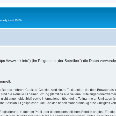
unity (seit 1999).
„https://www.zfx.info“) (im Folgenden „der Betreiber“) die Daten verw
ammelt:
s Boards mehrere Cookies. Cookies sind kleine Textdateien, die dein Browser als
 sind die aktuelle ID deiner Sitzung (damit dir alle Seitenaufrufe zugeordnet werd
u nicht angemeldet bist) sowie Informationen über deine Teilnahme an Umfragen (s
eine Session-ID gespeichert. Die Cookies haben standardmäßig eine Gültigkeit von 
Registrierung, in deinem Profil oder deinem persönlichem Bereich angibst. Für di