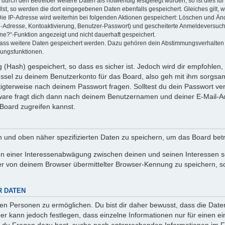
rch den Betreiber weitere Daten als notwendig festgelegt wurden, so ist dies für 
llst, so werden die dort eingegebenen Daten ebenfalls gespeichert. Gleiches gilt, 
Die IP-Adresse wird weiterhin bei folgenden Aktionen gespeichert: Löschen und Än
l-Adresse, Kontoaktivierung, Benutzer-Passwort) und gescheiterte Anmeldeversuch
ine?“-Funktion angezeigt und nicht dauerhaft gespeichert.
 dass weitere Daten gespeichert werden. Dazu gehören dein Abstimmungsverhalten
gungsfunktionen.
(Hash) gespeichert, so dass es sicher ist. Jedoch wird dir empfohlen, 
ssel zu deinem Benutzerkonto für das Board, also geh mit ihm sorgsam
htigterweise nach deinem Passwort fragen. Solltest du dein Passwort v
are fragt dich dann nach deinem Benutzernamen und deiner E-Mail-Ad
Board zugreifen kannst.
en und oben näher spezifizierten Daten zu speichern, um das Board bet
en einer Interessenabwägung zwischen deinen und seinen Interessen sow
r von deinem Browser übermittelter Browser-Kennung zu speichern, so
R DATEN
n Personen zu ermöglichen. Du bist dir daher bewusst, dass die Daten d
ber kann jedoch festlegen, dass einzelne Informationen nur für einen ei