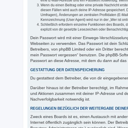
eine E-Mail-Adresse und ein Passwort notwendig. Wenn du
Wenn du einen Beitrag oder eine private Nachricht erste
diesen Fällen wird auch deine IP-Adresse gespeichert. 
Umfragen), Änderungen an zentralen Profildaten (E-Mai
Kennzeichnung (User Agent) wird nur in der „Wer ist onl
Schließlich erfordern einzelne Funktionen des Boards,
explizit von dir gesetzte Lesezeichen oder Benachrichti
Dein Passwort wird mit einer Einwege-Verschlüsselung 
Webseiten zu verwenden. Das Passwort ist dein Schlü
Betreibers, von phpBB Limited oder ein Dritter berec
mein Passwort vergessen“ benutzen. Die phpBB-Softw
Passwort an diese Adresse, mit dem du dann auf das 
GESTATTUNG DER DATENSPEICHERUNG
Du gestattest dem Betreiber, die von dir eingegeben
Darüber hinaus ist der Betreiber berechtigt, im Rahm
und Aktionen zusammen mit deiner IP-Adresse und de
Nachverfolgbarkeit notwendig ist.
REGELUNGEN BEZÜGLICH DER WEITERGABE DEINE
Zweck eines Boards ist es, einen Austausch mit andere
Internet öffentlich zugänglich sein können. Der Betrei