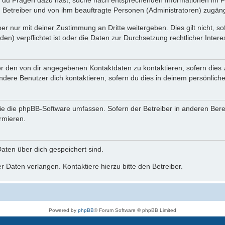
n du Fragen dazu hast, suche nach entsprechenden Informationen im Fo
n Betreiber und von ihm beauftragte Personen (Administratoren) zugäng
r nur mit deiner Zustimmung an Dritte weitergeben. Dies gilt nicht, s
n) verpflichtet ist oder die Daten zur Durchsetzung rechtlicher Interes
er den von dir angegebenen Kontaktdaten zu kontaktieren, sofern dies 
andere Benutzer dich kontaktieren, sofern du dies in deinem persönliche
, die die phpBB-Software umfassen. Sofern der Betreiber in anderen Be
ormieren.
 Daten über dich gespeichert sind.
 Daten verlangen. Kontaktiere hierzu bitte den Betreiber.
Powered by
phpBB
® Forum Software © phpBB Limited
Deutsche Übersetzung durch
phpBB.de