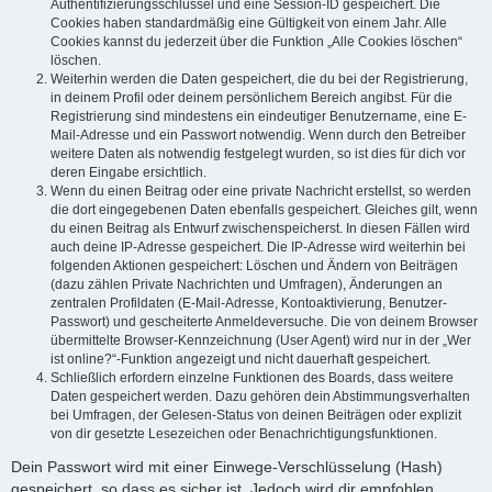
Authentifizierungsschlüssel und eine Session-ID gespeichert. Die
Cookies haben standardmäßig eine Gültigkeit von einem Jahr. Alle
Cookies kannst du jederzeit über die Funktion „Alle Cookies löschen“
löschen.
Weiterhin werden die Daten gespeichert, die du bei der Registrierung,
in deinem Profil oder deinem persönlichem Bereich angibst. Für die
Registrierung sind mindestens ein eindeutiger Benutzername, eine E-
Mail-Adresse und ein Passwort notwendig. Wenn durch den Betreiber
weitere Daten als notwendig festgelegt wurden, so ist dies für dich vor
deren Eingabe ersichtlich.
Wenn du einen Beitrag oder eine private Nachricht erstellst, so werden
die dort eingegebenen Daten ebenfalls gespeichert. Gleiches gilt, wenn
du einen Beitrag als Entwurf zwischenspeicherst. In diesen Fällen wird
auch deine IP-Adresse gespeichert. Die IP-Adresse wird weiterhin bei
folgenden Aktionen gespeichert: Löschen und Ändern von Beiträgen
(dazu zählen Private Nachrichten und Umfragen), Änderungen an
zentralen Profildaten (E-Mail-Adresse, Kontoaktivierung, Benutzer-
Passwort) und gescheiterte Anmeldeversuche. Die von deinem Browser
übermittelte Browser-Kennzeichnung (User Agent) wird nur in der „Wer
ist online?“-Funktion angezeigt und nicht dauerhaft gespeichert.
Schließlich erfordern einzelne Funktionen des Boards, dass weitere
Daten gespeichert werden. Dazu gehören dein Abstimmungsverhalten
bei Umfragen, der Gelesen-Status von deinen Beiträgen oder explizit
von dir gesetzte Lesezeichen oder Benachrichtigungsfunktionen.
Dein Passwort wird mit einer Einwege-Verschlüsselung (Hash)
gespeichert, so dass es sicher ist. Jedoch wird dir empfohlen,