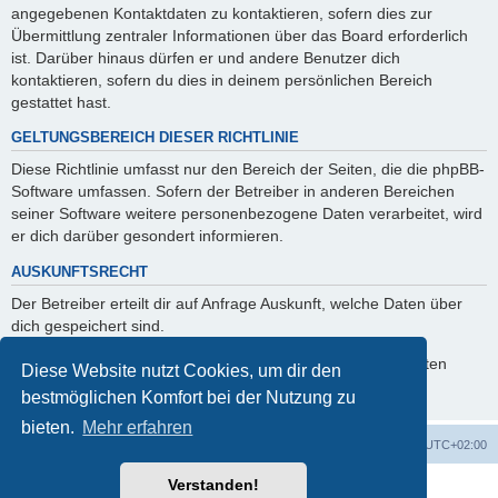
angegebenen Kontaktdaten zu kontaktieren, sofern dies zur
Übermittlung zentraler Informationen über das Board erforderlich
ist. Darüber hinaus dürfen er und andere Benutzer dich
kontaktieren, sofern du dies in deinem persönlichen Bereich
gestattet hast.
GELTUNGSBEREICH DIESER RICHTLINIE
Diese Richtlinie umfasst nur den Bereich der Seiten, die die phpBB-
Software umfassen. Sofern der Betreiber in anderen Bereichen
seiner Software weitere personenbezogene Daten verarbeitet, wird
er dich darüber gesondert informieren.
AUSKUNFTSRECHT
Der Betreiber erteilt dir auf Anfrage Auskunft, welche Daten über
dich gespeichert sind.
Du kannst jederzeit die Löschung bzw. Sperrung deiner Daten
Diese Website nutzt Cookies, um dir den
verlangen. Kontaktiere hierzu bitte den Betreiber.
bestmöglichen Komfort bei der Nutzung zu
bieten.
Mehr erfahren
Foren-Übersicht
Alle Cookies löschen
Alle Zeiten sind
UTC+02:00
Verstanden!
Powered by
phpBB
® Forum Software © phpBB Limited