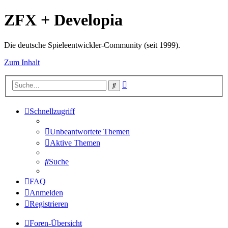
ZFX + Developia
Die deutsche Spieleentwickler-Community (seit 1999).
Zum Inhalt
Erweiterte
Suche
Suche
Schnellzugriff
Unbeantwortete Themen
Aktive Themen
Suche
FAQ
Anmelden
Registrieren
Foren-Übersicht